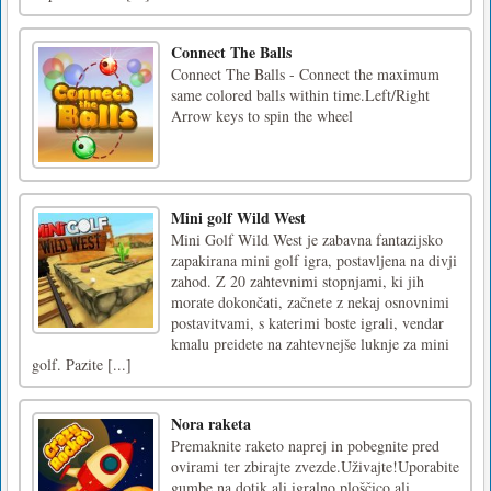
Connect The Balls
Connect The Balls - Connect the maximum
same colored balls within time.Left/Right
Arrow keys to spin the wheel
Mini golf Wild West
Mini Golf Wild West je zabavna fantazijsko
zapakirana mini golf igra, postavljena na divji
zahod. Z 20 zahtevnimi stopnjami, ki jih
morate dokončati, začnete z nekaj osnovnimi
postavitvami, s katerimi boste igrali, vendar
kmalu preidete na zahtevnejše luknje za mini
golf. Pazite [...]
Nora raketa
Premaknite raketo naprej in pobegnite pred
ovirami ter zbirajte zvezde.Uživajte!Uporabite
gumbe na dotik ali igralno ploščico ali