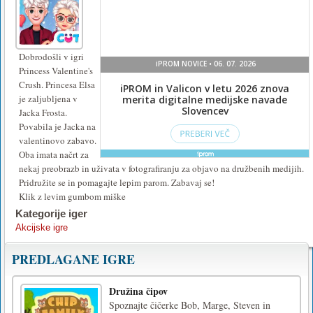
Dobrodošli v igri
Princess Valentine's
Crush. Princesa Elsa
je zaljubljena v
Jacka Frosta.
Povabila je Jacka na
valentinovo zabavo.
Oba imata načrt za
nekaj preobrazb in uživata v fotografiranju za objavo na družbenih medijih.
Pridružite se in pomagajte lepim parom. Zabavaj se!
Klik z levim gumbom miške
Kategorije iger
Akcijske igre
PREDLAGANE IGRE
Družina čipov
Spoznajte čičerke Bob, Marge, Steven in