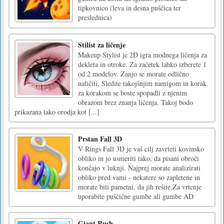
tipkovnico (leva in desna puščica ter
preslednica)
Stilist za ličenje
Makeup Stylist je 2D igra modnega ličenja za
dekleta in otroke. Za začetek lahko izberete 1
od 2 modelov. Zanjo se morate odlično
naličiti. Sledite takojšnjim namigom in korak
za korakom se boste spopadli z njenim
obrazom brez znanja ličenja. Takoj bodo
prikazana tako orodja kot [...]
Prstan Fall 3D
V Rings Fall 3D je vaš cilj zavrteti kovinsko
obliko in jo usmeriti tako, da pisani obroči
končajo v luknji. Najprej morate analizirati
obliko pred vami - nekatere so zapletene in
morate biti pametni, da jih rešite.Za vrtenje
uporabite puščične gumbe ali gumbe AD
Giant Rush