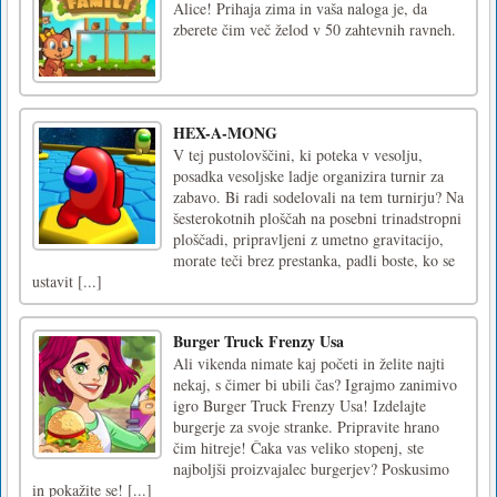
Alice! Prihaja zima in vaša naloga je, da
zberete čim več želod v 50 zahtevnih ravneh.
HEX-A-MONG
V tej pustolovščini, ki poteka v vesolju,
posadka vesoljske ladje organizira turnir za
zabavo. Bi radi sodelovali na tem turnirju? Na
šesterokotnih ploščah na posebni trinadstropni
ploščadi, pripravljeni z umetno gravitacijo,
morate teči brez prestanka, padli boste, ko se
ustavit [...]
Burger Truck Frenzy Usa
Ali vikenda nimate kaj početi in želite najti
nekaj, s čimer bi ubili čas? Igrajmo zanimivo
igro Burger Truck Frenzy Usa! Izdelajte
burgerje za svoje stranke. Pripravite hrano
čim hitreje! Čaka vas veliko stopenj, ste
najboljši proizvajalec burgerjev? Poskusimo
in pokažite se! [...]