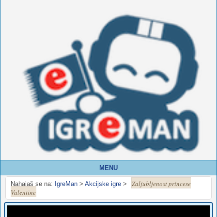
MENU
Zaljubljenost princese
Nahajaš se na:
IgreMan
>
Akcijske igre
>
Valentine