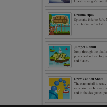
Hkrati je mogoče premika
Družina čipov
Spoznajte čičerke Bob, M
zberete čim več želod v
Jumper Rabbit
Jump through the platfor
power and release to jum
and blades.
Draw Cannon Shot!
The cannonball is ready 
same size can be success
and in the designated po