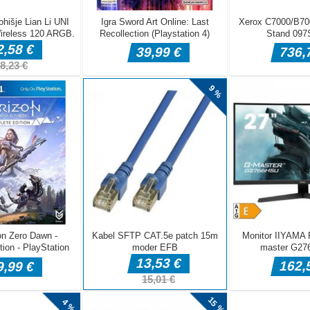
ko, da zberete
ambusov stolp,
e.
igre
 čarovniški trgovini in poskusite v tej očarljivi igri Match3