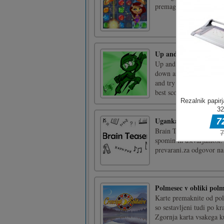
premagati 101 raven!
Up and Down Ninja
Up and Down Ninja is a 
down and to collect nin
and try not to crash wit
best score. Be careful an
Uganka
Brain Teaser ocenjuje va
spomin in ustvarjalnost.
prevarani.za odgovor na 
Polmesec v obliki pol
Karte premaknite od polm
so sestavljeni tudi po 
Zgornja karta vsakega ku