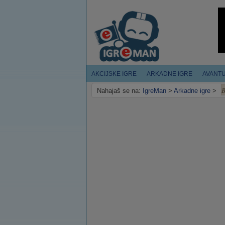
AKCIJSKE IGRE
ARKADNE IGRE
AVANT
B
Nahajaš se na:
IgreMan
>
Arkadne igre
>