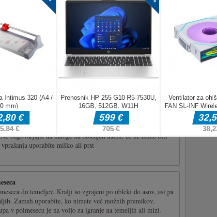
casual game where you need to control ninja to go up and
ja stars.Watch on other ninja who is on your road. Avoid them
h other ninjas or the game will over. Play this game and get the
d [...]
še sposobnosti logičnega razmišljanja, reflekse, natančnost,
 Ne odgovarjajte na naloge na običajen način, če ne želite biti
vprašanja uporabite miško ali prst
meseca
eseca do temeljev. Kralji so zgrajeni po obleki do asov, asi pa
kraljih. Zamah uporabite, ko nimate več možnih premikov.
pa v polmesecu je na voljo za igranje na temeljih ali mizi.