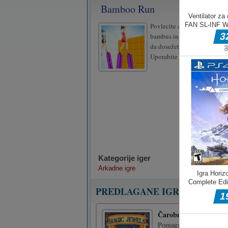
Bamboo Run
Povlecite ali premaknite miš
bambus in naredite visok b
da dosežete cilj. Zabavajte s
Uporabite miško za igranje 
Kategorije iger
Arkadne igre
PREDLAGANE IGRE
Čarobni dragulji
Pomagajte geniju v njeni