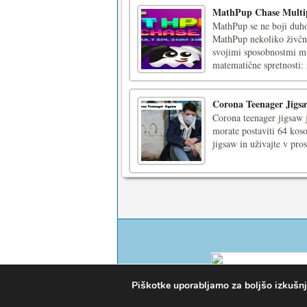
MathPup Chase Multip
MathPup se ne boji duhov
MathPup nekoliko živčne
svojimi sposobnostmi mn
matematične spretnosti: z
Corona Teenager Jigs
Corona teenager jigsaw je
morate postaviti 64 koso
jigsaw in uživajte v pro
Piškotke uporabljamo za boljšo izkušnjo 