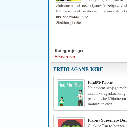
zlobnimi napadi nezemljanov, ki želijo zavlad
Nato je napadel vse do svojih korenin, da je l
ubil vse zlobne tujce.
Sledilna ploščica
Kategorije iger
Arkadne igre
PREDLAGANE IGRE
FindMyPhone
Ne najdem svojega mobil
zanimiva ugankarska igra
pripomočke.Kliknite na 
mobilni telefon
Flappy Superhero Du
Click or Tap to bounce u