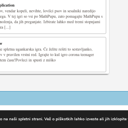
lication
, vendar kopeli, nevihte, lovilci psov in sesalniki naredijo
ga. V tej igri so vsi po MathPupu, zato pomagajte MathPupu s
oženja, da jih preganjate. Izbirate lahko med tremi stopnjami
a [...]
aw
 spletna ugankarska igra. Če želite rešiti to sestavljanko,
v v pravilen vrstni red. Igrajte to kul igro corona teenager
stem času!Povleci in spusti z miško
na naši spletni strani. Več o piškotkih lahko izveste ali jih izklopite