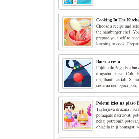
Cooking In The Kitch
Choose a recipe and sel
the hamburger chef. You
prepare your self to be
learning to cook. Prepare
Barvna cesta
Pojdite do žoge iste bar
drugačno barvo. Color Ro
razgibanih cestah- Samo
ceste na nemogoči poti, [
Poletni izlet na plažo 
Taylorjeva družina načrtu
pomagate načrtovati poto
nekaj potrebnih potovanj
oblačila in ji pomagati se