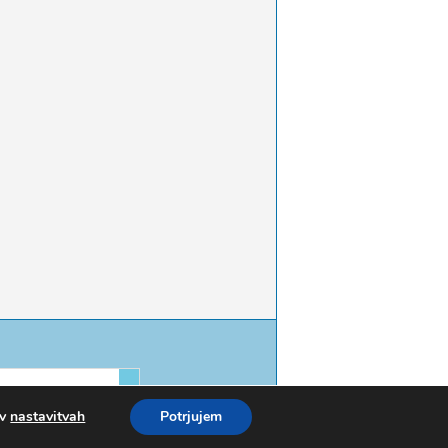
 v
nastavitvah
Potrjujem