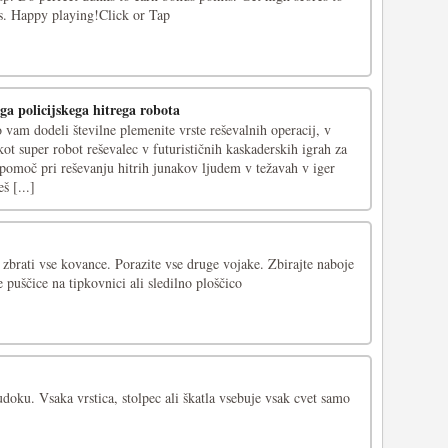
s. Happy playing!Click or Tap
ga policijskega hitrega robota
vam dodeli številne plemenite vrste reševalnih operacij, v
kot super robot reševalec v futurističnih kaskaderskih igrah za
 pomoč pri reševanju hitrih junakov ljudem v težavah v iger
š [...]
brati vse kovance. Porazite vse druge vojake. Zbirajte naboje
 puščice na tipkovnici ali sledilno ploščico
oku. Vsaka vrstica, stolpec ali škatla vsebuje vsak cvet samo