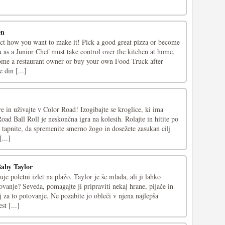
en
ect how you want to make it! Pick a good great pizza or become
 as a Junior Chef must take control over the kitchen at home,
come a restaurant owner or buy your own Food Truck after
 din [...]
ve in uživajte v Color Road! Izogibajte se kroglice, ki ima
ad Ball Roll je neskončna igra na kolesih. Rolajte in hitite po
 tapnite, da spremenite smerno žogo in dosežete zasukan cilj
...]
Baby Taylor
je poletni izlet na plažo. Taylor je še mlada, ali ji lahko
vanje? Seveda, pomagajte ji pripraviti nekaj hrane, pijače in
 za to potovanje. Ne pozabite jo obleči v njena najlepša
st [...]