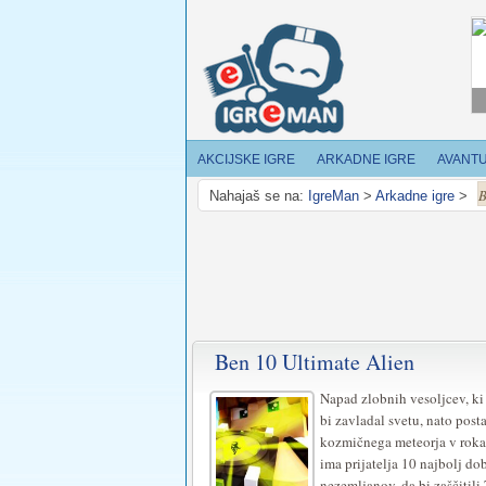
AKCIJSKE IGRE
ARKADNE IGRE
AVANT
B
Nahajaš se na:
IgreMan
>
Arkadne igre
>
Ben 10 Ultimate Alien
Napad zlobnih vesoljcev, ki 
bi zavladal svetu, nato post
kozmičnega meteorja v rokah
ima prijatelja 10 najbolj do
nezemljanov, da bi zaščitili