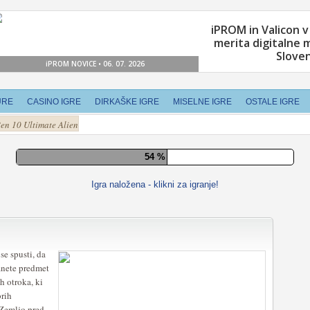
URE
CASINO IGRE
DIRKAŠKE IGRE
MISELNE IGRE
OSTALE IGRE
en 10 Ultimate Alien
60 %
Igra naložena - klikni za igranje!
se spusti, da
anete predmet
 otroka, ki
brih
 Zemljo pred