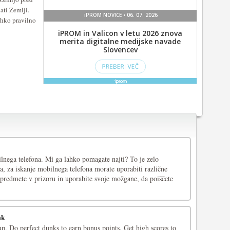
ati Zemlji.
ahko pravilno
nega telefona. Mi ga lahko pomagate najti? To je zelo
, za iskanje mobilnega telefona morate uporabiti različne
predmete v prizoru in uporabite svoje možgane, da poiščete
nk
p. Do perfect dunks to earn bonus points. Get high scores to