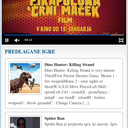
00:13
PREDLAGANE IGRE
Dino Hunter: Killing Strand
Dino Hunter: Killing Strand is very intense
Third/First Person Shooter Game. Mouse 1 :
fire weaponMouse 2 : raise sights or
blockW,A,S,D Move PlayerLeft Shift :
sprintLeft Ctrl : crouchX : proneSpace :
jumpF : use itemR : reloadH : holster
weaponG : throw grenadeC : Change Camera [...]
Spider Run
Spider Run je preprosta igra, ki zasvoji. Igra