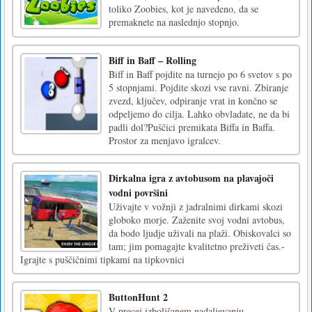
toliko Zoobies, kot je navedeno, da se
premaknete na naslednjo stopnjo.
Biff in Baff – Rolling
Biff in Baff pojdite na turnejo po 6 svetov s po
5 stopnjami. Pojdite skozi vse ravni. Zbiranje
zvezd, ključev, odpiranje vrat in končno se
odpeljemo do cilja. Lahko obvladate, ne da bi
padli dol?Puščici premikata Biffa in Baffa.
Prostor za menjavo igralcev.
Dirkalna igra z avtobusom na plavajoči
vodni površini
Uživajte v vožnji z jadralnimi dirkami skozi
globoko morje. Zaženite svoj vodni avtobus,
da bodo ljudje uživali na plaži. Obiskovalci so
tam; jim pomagajte kvalitetno preživeti čas.-
Igrajte s puščičnimi tipkami na tipkovnici
ButtonHunt 2
V precej izboljšanem nadaljevanju