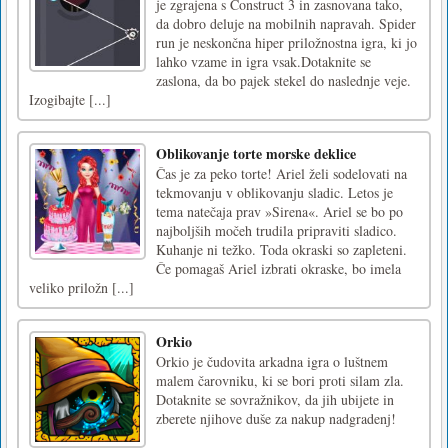
je zgrajena s Construct 3 in zasnovana tako,
da dobro deluje na mobilnih napravah. Spider
run je neskončna hiper priložnostna igra, ki jo
lahko vzame in igra vsak.Dotaknite se
zaslona, da bo pajek stekel do naslednje veje.
Izogibajte [...]
Oblikovanje torte morske deklice
Čas je za peko torte! Ariel želi sodelovati na
tekmovanju v oblikovanju sladic. Letos je
tema natečaja prav »Sirena«. Ariel se bo po
najboljših močeh trudila pripraviti sladico.
Kuhanje ni težko. Toda okraski so zapleteni.
Če pomagaš Ariel izbrati okraske, bo imela
veliko priložn [...]
Orkio
Orkio je čudovita arkadna igra o luštnem
malem čarovniku, ki se bori proti silam zla.
Dotaknite se sovražnikov, da jih ubijete in
zberete njihove duše za nakup nadgradenj!