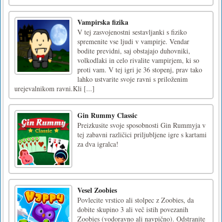
Vampirska fizika
V tej zasvojenostni sestavljanki s fiziko
spremenite vse ljudi v vampirje. Vendar
bodite previdni, saj obstajajo duhovniki,
volkodlaki in celo rivalite vampirjem, ki so
proti vam. V tej igri je 36 stopenj, prav tako
lahko ustvarite svoje ravni s priloženim
urejevalnikom ravni.Kli [...]
Gin Rummy Classic
Preizkusite svoje sposobnosti Gin Rummyja v
tej zabavni različici priljubljene igre s kartami
za dva igralca!
Vesel Zoobies
Povlecite vrstico ali stolpec z Zoobies, da
dobite skupino 3 ali več istih povezanih
Zoobies (vodoravno ali navpično). Odstranite