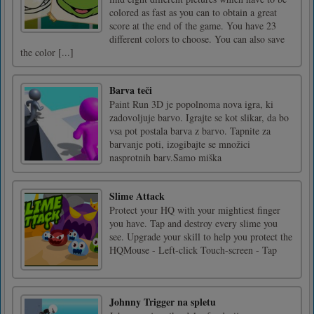
colored as fast as you can to obtain a great
score at the end of the game. You have 23
different colors to choose. You can also save
the color [...]
Barva teči
Paint Run 3D je popolnoma nova igra, ki
zadovoljuje barvo. Igrajte se kot slikar, da bo
vsa pot postala barva z barvo. Tapnite za
barvanje poti, izogibajte se množici
nasprotnih barv.Samo miška
Slime Attack
Protect your HQ with your mightiest finger
you have. Tap and destroy every slime you
see. Upgrade your skill to help you protect the
HQMouse - Left-click Touch-screen - Tap
Johnny Trigger na spletu