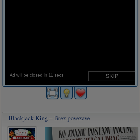
Blackjack King – Brez povezave