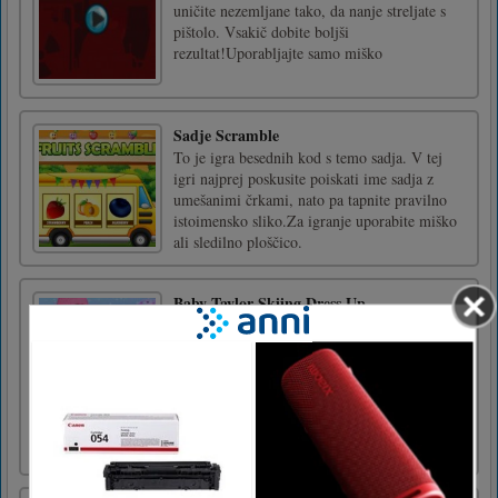
uničite nezemljane tako, da nanje streljate s
pištolo. Vsakič dobite boljši
rezultat!Uporabljajte samo miško
Sadje Scramble
To je igra besednih kod s temo sadja. V tej
igri najprej poskusite poiskati ime sadja z
umešanimi črkami, nato pa tapnite pravilno
istoimensko sliko.Za igranje uporabite miško
ali sledilno ploščico.
Baby Taylor Skiing Dress Up
Taylor obožuje smučanje! Prejšnji teden je
Taylor doživela razburljivo smučarsko
izkušnjo. Upa, da bo spet šla tja. Danes bo
Taylorjeva mama peljala Taylor in Jessico v
nakupovanje novih čudovitih smučarskih
kombinezonov. Pričakuje se, da bosta dekleti
postali lepi in profesional [...]