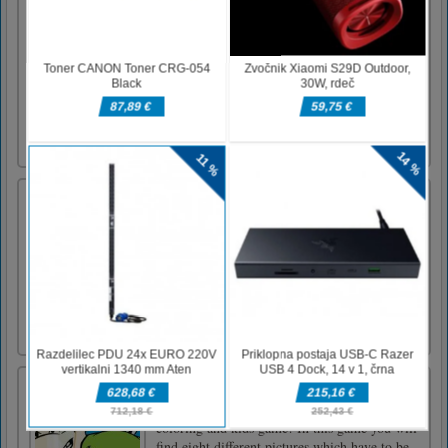
Ovitek za telefon Diy Run
Phone Case DIY Run je priložnostna
zbirateljska igra. Zberite modelčke, izberite
najljubšo barvo za poslikavo, nato prilepite
sliko in izberite obesek. Nazadnje, več
ovitkov za telefon zberete, ko pridete do
konca, več denarja dobite.Računalnik z miško
kliknite in povlecite za pr [...]
Salon za prenovo Car City
Car City Renovation Salon je 2D risana
simulacijska igra prenove avtomobila. Na
voljo so vam 3 avtomobili, ki jih morate
preveriti in popraviti. Pri vsakem avtomobilu
boste srečali drugačno mehansko okvaro. Nato
lahko zamenjate več delov brezplačno ali
oglase. Uživajte v vseh del [...]
Ninja Turtles Coloring Book
Ninja Turtles Coloring Book is a free online
coloring and kids game! In this game you will
find eight different pictures which have to be