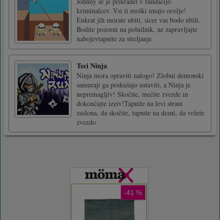
Johnny se je prikradel v fundacijo
kriminalcev. Vsi ti moški imajo orožje!
Enkrat jih morate ubiti, sicer vas bodo ubili.
Bodite pozorni na polnilnik, ne zapravljajte
nabojevtapnite za streljanje
Teci Ninja
Ninja mora opraviti nalogo! Zlobni demonski
samuraji ga poskušajo ustaviti, a Ninja je
nepremagljiv! Skočite, mečite zvezde in
dokončajte izziv!Tapnite na levi strani
zaslona, da skočite, tapnite na desni, da vržete
zvezdo