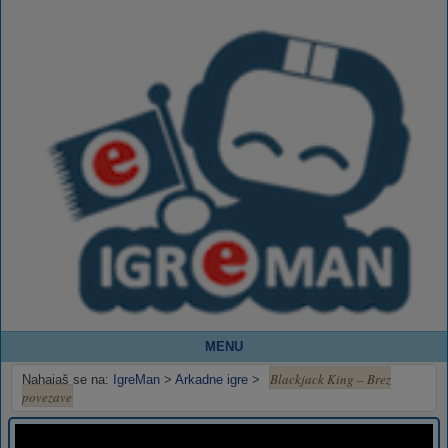
MENU
Blackjack King – Brez
Nahajaš se na:
IgreMan
>
Arkadne igre
>
povezave