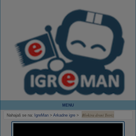
MENU
Blokira drsni Tetriz
Nahajaš se na:
IgreMan
>
Arkadne igre
>