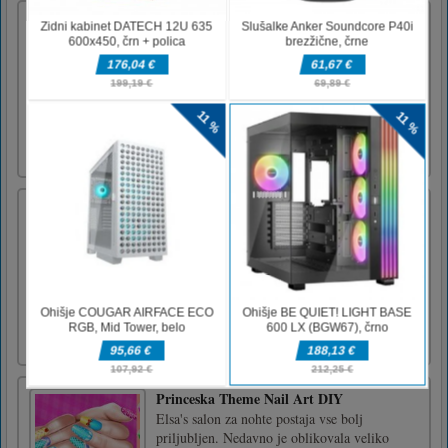
Barvna kača 3D
Color Snake 3D je zanimiva arkadna igra
kača. V igri nadzorujete simpatično kačo,
kača se lahko dotika le iste barve kot njeno
telo. Če se kača slučajno dotakne kvadrata
drugih barv, igra ne bo uspela. Težavnost igre
se bo z ravnijo povečevala in postala težja.
Zabavaj se!Za igra [...]
Darkmaster and Lightmaiden
Darkmaster and Lightmaiden is a cooperative
2-player game in which you take control of
either Darkmaster and Lightmaiden. The two
characters must work together to solve the
puzzles and overcome the obstacles in each
level.Arrows Keys: MoveSpace Bar Change
CharacterE: Action
Princeska Theme Nail Art DIY
Elsa's salon za nohte postaja vse bolj
priljubljen. Nedavno je oblikovala veliko