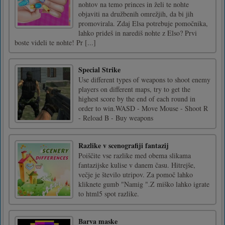
nohtov na temo princes in želi te nohte
objaviti na družbenih omrežjih, da bi jih
promovirala. Zdaj Elsa potrebuje pomočnika,
lahko prideš in narediš nohte z Elso? Prvi
boste videli te nohte! Pr [...]
Special Strike
Use different types of weapons to shoot enemy
players on different maps, try to get the
highest score by the end of each round in
order to win.WASD - Move Mouse - Shoot R
- Reload B - Buy weapons
Razlike v scenografiji fantazij
Poiščite vse razlike med obema slikama
fantazijske kulise v danem času. Hitrejše,
večje je število utripov. Za pomoč lahko
kliknete gumb "Namig ".Z miško lahko igrate
to html5 spot razlike.
Barva maske