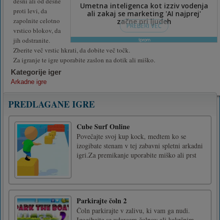
desni ali od desne
proti levi, da
zapolnite celotno
vrstico blokov, da
jih odstranite.
Zberite več vrstic hkrati, da dobite več točk.
Za igranje te igre uporabite zaslon na dotik ali miško.
Kategorije iger
Arkadne igre
PREDLAGANE IGRE
Cube Surf Online
Povečajte svoj kup kock, medtem ko se
izogibate stenam v tej zabavni spletni arkadni
igri.Za premikanje uporabite miško ali prst
Parkirajte čoln 2
Čoln parkirajte v zalivu, ki vam ga nudi.
Izogibajte se udarcem čolnov ali kakršnim