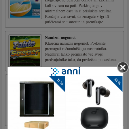
koli oviram na poti. Parkirajte ga v
minimalnem času in si prislužite rezultat.
Končajte vse ravni, da zmagate v igri.S
puščicami se usmerite in premikajte.
Namizni nogomet
Klasična namizni nogomet. Poskusite
premagati računalniškega nasprotnika.
Naenkrat lahko premikate vse svoje
predvajalnike tako, da povlečete po zaslonu.
Pustolovska igra Super Miraculous
Ladybug
Super pustolovščina Ladybug! Bodite
pripravljeni na uživanje v tej igri skakanja in
teka! Nikoli ne zamudite! Pustolovska igra
Super Miraculous Ladybug: teci, skakaj in
raziskuj arkade. Potujte po nevarnem gozdu, vulkanu, puščavi,
močvirju, strojnici itd. Zberite kovance, zlato, [...]