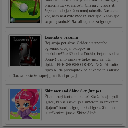
primerna za vse starosti. Cilj igre je spraviti
žogo do luknje v čim manj udarcih. Nastavite
kot, nato nastavite moč in streljajte. Zabavajte
se pri igranju.Miško ali tapnite za igranje
Legenda o praznini
Boj svojo pot skozi Calderia z uporabo
ogromno orožja, oklopov in
artefaktov!Raziščite kot Diablo, bojujte se kot
Sonny! Samo miška + tipkovnice na hitri
tipki. - PREDNOSNO DODATNO: Pritisnite
tipko R, da preklopite - če kliknete in zadržite
miško, se boste še naprej premikali pr [...]
Shimmer and Shine Sky Jumper
Živjo dragi fantje in punce! Ste že kdaj igrali
igrice, ki vas zasvojijo s šimerom in srčkanim
sijajem? bum!... igrajmo kul igre s Shimmer
in srčkanimi junaki Shine!Skoči