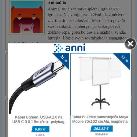
Animal.io
Animal.io je zanimiva spletna igra za več
igralcev. Nadzirajte svojo žival, da z odrivom
zavrtite druge s ploščadi. Meso lahko poveča
vašo velikost, hamburger pa lahko poveča
dolžino repa, goba bo postala majhna, vendar
hitrejša. Ubijte svoje sovražnike in zmagajte v
igri! Odklen [...]
Povlecite avto
Igra kot igra Rush hour prometa z zastoji.
Uporabite logiko, da svoj rdeči avto odpeljete
s parkirišča. Premaknite karte, da bo vaš rdeči
avtomobil lahko prišel do izhoda.
2048 Puzzle
2048 Puzzle is a classic skill number game,
simple and addictive. Join the numbers and
get to the 2048 tile! When two tiles with the
same number touch, they merge into one.
Let's make the best possible result in one of