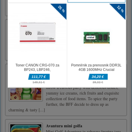
the three levels. Have fun!Use arrow keys to
move or tap to s [...]
Osvetliti
Neverjetna igra PUZZLE. Preprosto povežite
vse poti, da dosežete cilj.Uporabite miško za
igranje igre.
BFF Foodie Cosplay
BFF come together after a short break and
that calls for a celebration. They decide to
throw a curious party with delicious dishes,
yummy ice creams, rich fruits and exquisite
collection of food items. To spice the party
further, the BFF decide to dress up as
charming & tasty [...]
Avantura mini golfa
Mini Golf Adventure je zabavna športna igra,