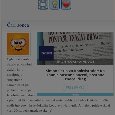
Čari sonca
Oglejte si čarobno
deželo po čarobni
deželi, ki jo
naseljujejo
simpatične
čarovnice in jih
prebudite iz slepa!
Izpolnite vse naloge
s pisanimi liki – napolnite zvezdni meter, nabirajte žadne kristale, uničite
nadležno goo – in se dokažite kot glavni čarovnik. Ali lahko pridete skozi
vseh 30 stopenj zmedene akcije?