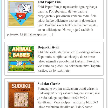
Fold Paper Fun
Fold Paper Fun je ugankarska igra zgibanja
papirja. Potrebujemo, da vse papirje
prepognete v pravilnem vrstnem redu. Šele
takrat lahko odklenete vzorec in dokončate
igro. Posebne ravni lahko znova predvajate,
ko so odklenjene. Na voljo je 9 različnih
prizorov, ki jih lahko spreme [...]
Dojenčki živali
Kliknite karte, da razkrijete živalskega otroka.
Zapomnite si njihove lokacije, da se boste
lahko ujemali s podobnimi kartami. Povežite
vse karte na plošči, da dokončate nivo.Tapnite
kartico, da jo razkrijete.
Sudoku Classic
Pomagajte svojim možganom ostati zdravi s
Sudokujem! V tej zabavni logični sestavljanki
je vaša naloga napolniti mrežo 9x9 s
številkami. Vsak stolpec, vrstica in blok 3x3
lahko vsebujejo številke od 1 do 9 samo