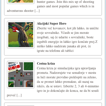
hunter games. Join this mix up of shooting
games and most popular games which is in
adventurous shooter [...]
Akcijski Super Hero
Zberite več kovancev, kot jih lahko, in uničite
svoje sovražnike. Včasih se jim morate
izogibati, saj če udarite s sovražniki, boste
izgubili energijo in lahko igro končate prej.Z
miško lahko nadzirate junaka ali prst, če
igrate na telefonu ali tablici
Cestna kriza
Cestna kriza je simulacijska igra upravljanja
prometa. Nadzorujete vse semaforje v mestu
in luči morate previdno preklopiti na zeleno,
da se promet lahko premakne, ali nazaj na
rdečo, da se ustavi. Izberite 2, 3 ali 4-minutno
igro in jo dokončajte do konca, ne da bi sesuli
preveč [...]