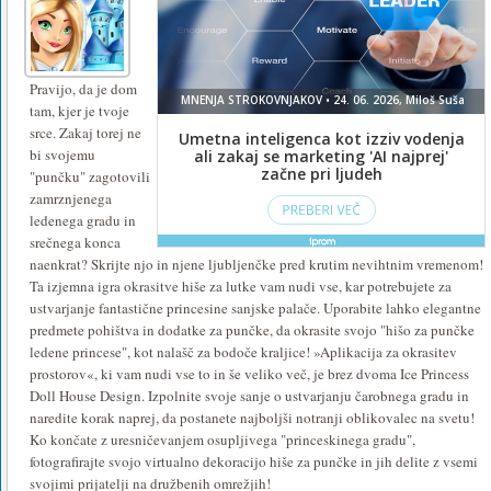
Pravijo, da je dom
tam, kjer je tvoje
srce. Zakaj torej ne
bi svojemu
"punčku" zagotovili
zamrznjenega
ledenega gradu in
srečnega konca
naenkrat? Skrijte njo in njene ljubljenčke pred krutim nevihtnim vremenom!
Ta izjemna igra okrasitve hiše za lutke vam nudi vse, kar potrebujete za
ustvarjanje fantastične princesine sanjske palače. Uporabite lahko elegantne
predmete pohištva in dodatke za punčke, da okrasite svojo "hišo za punčke
ledene princese", kot nalašč za bodoče kraljice! »Aplikacija za okrasitev
prostorov«, ki vam nudi vse to in še veliko več, je brez dvoma Ice Princess
Doll House Design. Izpolnite svoje sanje o ustvarjanju čarobnega gradu in
naredite korak naprej, da postanete najboljši notranji oblikovalec na svetu!
Ko končate z uresničevanjem osupljivega "princeskinega gradu",
fotografirajte svojo virtualno dekoracijo hiše za punčke in jih delite z vsemi
svojimi prijatelji na družbenih omrežjih!