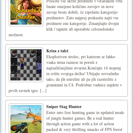
Poiščite vse skrite predmete v Očaranem vrtu.
Imate omejeno količino zavojev in nove
zavoje boste dobili, če izpolnite kategorijo
predmetov. Zato najprej poskusite najti vse
predmete ene kategorije. Zmanjšajte dvojni
klik / tapnite ali uporabite celozaslonsko
možnost.
Kriza z talci
Eksploziven strelec, pri katerem se lahko
vsaka stena raznese in poruši z
najrazličnejšimi stvarmi.Končajte 14 stopenj
in rešite svojega dečka! Ubijajte sovražnike
tako, da jih ustrelite ali pa jih razstrelite z
granatami in C4. Podrobne vadnice najdete v
prvih ravneh igre. [...]
Sniper Stag Hunter
Enter into free hunting game in updated mode
of jungle hunter games. Be a real hunter
through action game with a lot of action
packed & very thrilling smacks of FPS forest