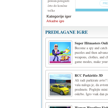
prstom potegniti
črto do končne
točke
Kategorije iger
Arkadne igre
PREDLAGANE IGRE
Super Hitmasters Onli
Become a spy and catch a
puzzles and then advance
weapons, clothes, and ch
game modes, make your d
RCC Parkirišče 3D
Ali radi parkirate avto
vaša naloga je, da avtom
predmete. Poglejte mini z
oskrbo. Igro vsak dan po
Women Wrestling Fight