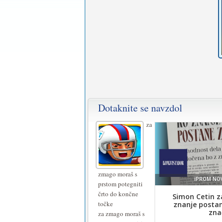
Dotaknite se navzdol
za
zmago moraš s
prstom potegniti
črto do končne
točke
za zmago moraš s