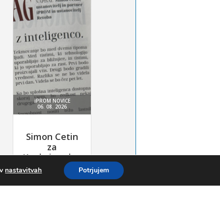
 v
nastavitvah
Potrjujem