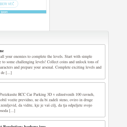
ne
ll your enemies to complete the levels. Start with simple
 to some challenging levels! Collect coins and unlock tons of
aracters and prepare your arsenal. Complete exciting levels and
e [...]
? Preizkusite RCC Car Parking 3D v edinstvenih 100 ravneh,
obil vozite previdno, ne da bi zadeli steno, oviro in druge
emljevid, da vidite, kje je vaš cilj, da tja odpeljete svojo
soda [...]
 Revolution: borbene igre