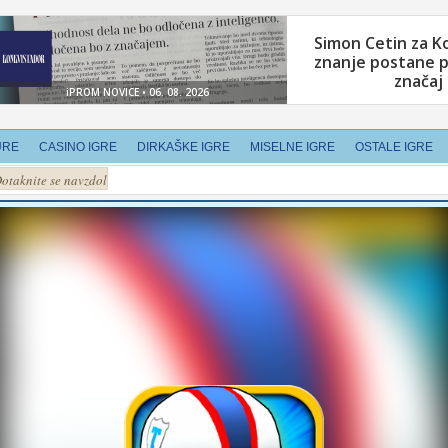
URE
CASINO IGRE
DIRKAŠKE IGRE
MISELNE IGRE
OSTALE IGRE
otaknite se navzdol