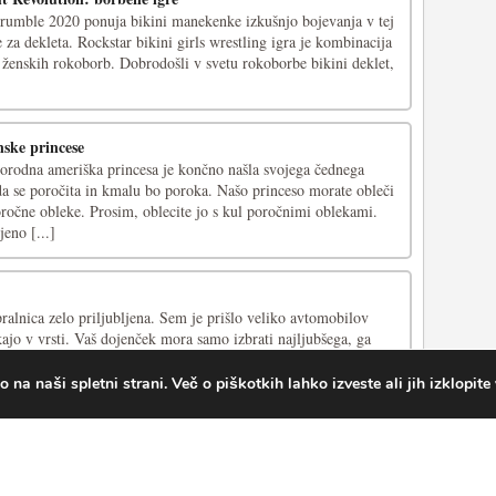
g rumble 2020 ponuja bikini manekenke izkušnjo bojevanja v tej
 za dekleta. Rockstar bikini girls wrestling igra je kombinacija
 ženskih rokoborb. Dobrodošli v svetu rokoborbe bikini deklet,
nske princese
rodna ameriška princesa je končno našla svojega čednega
 da se poročita in kmalu bo poroka. Našo princeso morate obleči
oročne obleke. Prosim, oblecite jo s kul poročnimi oblekami.
jeno [...]
ralnica zelo priljubljena. Sem je prišlo veliko avtomobilov
ajo v vrsti. Vaš dojenček mora samo izbrati najljubšega, ga
 in vodo, obrisati in posušiti. Navsezadnje je naša avtopralnica
...]
na naši spletni strani. Več o piškotkih lahko izveste ali jih izklopite
permarket
ermarkets work Dont hesitate anymore Supermarket Mania
un shopping girl game that gives you an idea of how