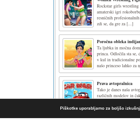
Rockstar girls wrestlin
amaterski igri rokoborbe
resničnih profesionalnih
zdi se, da gre za [...]
Poročna obleka indija
Ta ljubka in močna domo
princa. Odločila sta se,
v kul in tradicionalne p
našo princeso lahko za n
Prava avtopralnica
Tako je danes naša avtop
različnih modelov in čak
oprati z detergenti, gobo
dobro opremljena in bo [
Piškotke uporabljamo za boljšo izkušnjo 
Kids Go Shopping Su
Ever wondered how sup
Kids Go Shopping is a f