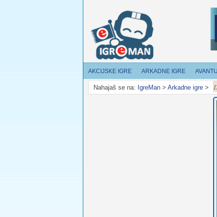
AKCIJSKE IGRE
ARKADNE IGRE
AVANT
D
Nahajaš se na:
IgreMan
>
Arkadne igre
>