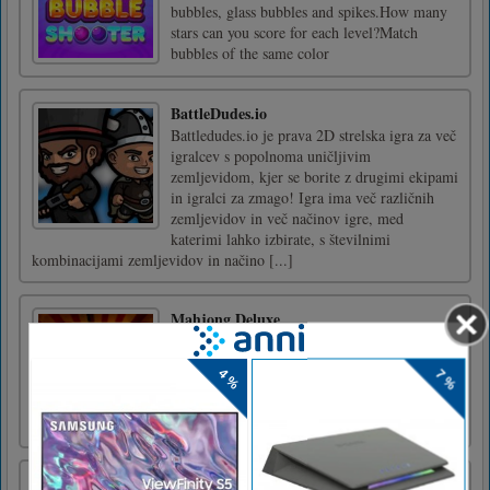
bubbles, glass bubbles and spikes.How many
stars can you score for each level?Match
bubbles of the same color
BattleDudes.io
Battledudes.io je prava 2D strelska igra za več
igralcev s popolnoma uničljivim
zemljevidom, kjer se borite z drugimi ekipami
in igralci za zmago! Igra ima več različnih
zemljevidov in več načinov igre, med
katerimi lahko izbirate, s številnimi
kombinacijami zemljevidov in načino [...]
Mahjong Deluxe
Mahjong Deluxe je brezplačna igra mahjong,
ki temelji na klasični kitajski igri. Cilj je
odstraniti vse ploščice z plošče. Odstranjujete
lahko samo seznanjene proste ploščice.
Grobnica Temple Temple