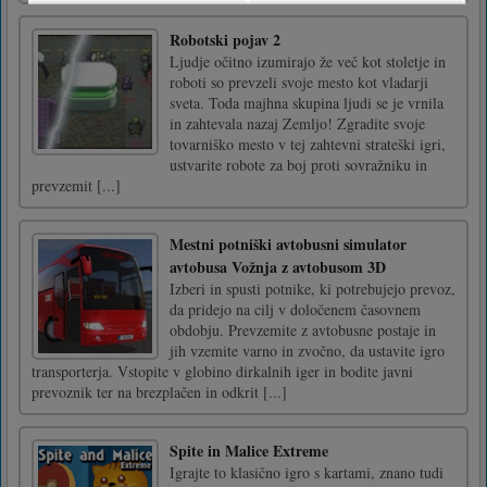
Robotski pojav 2
Ljudje očitno izumirajo že več kot stoletje in
roboti so prevzeli svoje mesto kot vladarji
sveta. Toda majhna skupina ljudi se je vrnila
in zahtevala nazaj Zemljo! Zgradite svoje
tovarniško mesto v tej zahtevni strateški igri,
ustvarite robote za boj proti sovražniku in
prevzemit [...]
Mestni potniški avtobusni simulator
avtobusa Vožnja z avtobusom 3D
Izberi in spusti potnike, ki potrebujejo prevoz,
da pridejo na cilj v določenem časovnem
obdobju. Prevzemite z avtobusne postaje in
jih vzemite varno in zvočno, da ustavite igro
transporterja. Vstopite v globino dirkalnih iger in bodite javni
prevoznik ter na brezplačen in odkrit [...]
Spite in Malice Extreme
Igrajte to klasično igro s kartami, znano tudi