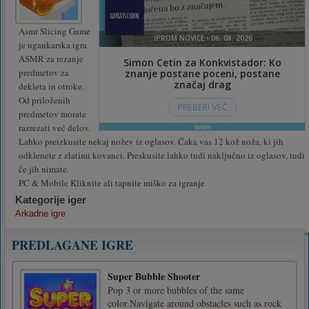
Asmr Slicing Game
je ugankarska igra
ASMR za rezanje
predmetov za
dekleta in otroke.
Od priloženih
predmetov morate
razrezati več delov.
Lahko preizkusite nekaj nožev iz oglasov. Čaka vas 12 kož noža, ki jih
odklenete z zlatimi kovanci. Preskusite lahko tudi naključno iz oglasov, tudi
če jih nimate.
PC & Mobile Kliknite ali tapnite miško za igranje
Kategorije iger
Arkadne igre
PREDLAGANE IGRE
Super Bubble Shooter
Pop 3 or more bubbles of the same
color.Navigate around obstacles such as rock