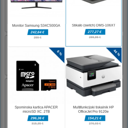
Najboljša tekaška igra v skrivnostnem
templju.Miška
noč čarovnic 2048
Noč čarovnic 2048 je priložnostna ugankarska
igra z osupljivo grafiko. Funkcije: •
priložnostno igranje; • odlična
grafika.Povlecite za predvajanje
Extreme ATV Quad Racer
Buckle up for ride ATV bike on highway
roads with with full blazingly fast speed and
win the race. While racing on highway tracks
don't hit any other vehicles you'll get busted
in ATV quad-bike racing games. You can
choose from 4 different environmets to drive
and 3 modes in each [...]