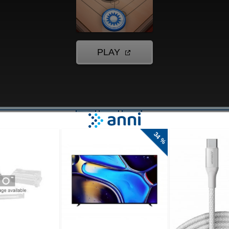
na igra,
om. Tukaj v
rrom ali
li kose.
akega igralca.