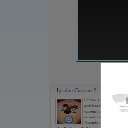
Igralec Carrom 2
Carrom igra je stavka in žep
podobna biljardu ali bazen
carromu (znanem tudi kot ka
carom) boste z miško ustreli
Kontrole so intuitivne za vs