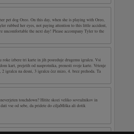
her pet dog Oreo. On this day, when she is playing with Oreo,
ler rubbed her eyes, not paying attention to this little accident,
e uncomfortable the next day! Please accompany Tyler to the
u roke izbere tri karte in jih posreduje drugemu igralcu. Vsi
dom kart, prejetih od nasprotnika, prenesti svoje karte. Vrtenje
, 2 igralcu na desni, 3 igralcu čez mizo, 4. brez prehoda. Ta
i neverjeten touchdown? Hitite skozi veliko sovražnikov in
 dati vse od sebe, da pridete do ciljaMiška ali dotik