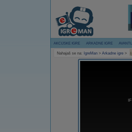
AKCIJSKE IGRE
ARKADNE IGRE
AVANT
I
Nahajaš se na:
IgreMan
>
Arkadne igre
>