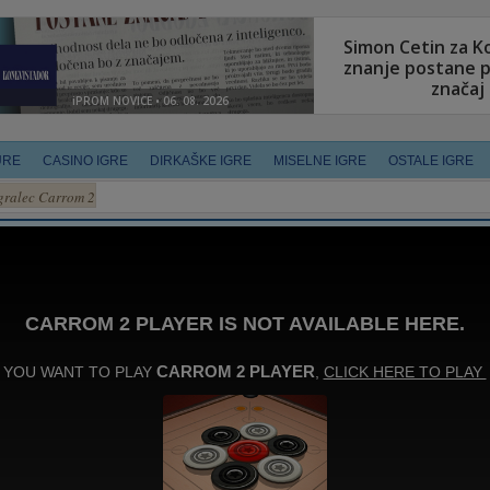
URE
CASINO IGRE
DIRKAŠKE IGRE
MISELNE IGRE
OSTALE IGRE
gralec Carrom 2