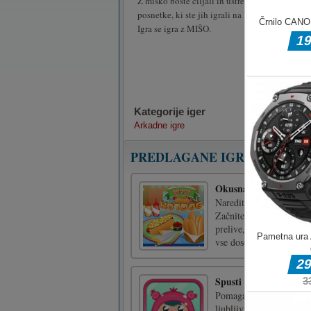
Z miško boste ciljali in ustrelili disk. Preizkus
posnetke, ki ste jih igrali na karrom deski.
Igra se igra z MIŠO.
Kategorije iger
Arkadne igre
PREDLAGANE IGRE
Okusna hotdog
Naredite svoj okusen hotd
Začnite jih mešati in pri
prelive, da bo vaš hotdo
vse dosežke igre!Za i [..
Spusti me
Pomagajte luštnim bitjem
ljubljivi liki in številn