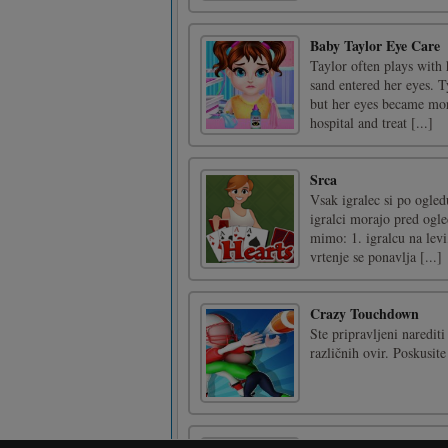
Baby Taylor Eye Care
Taylor often plays with 
sand entered her eyes. Ty
but her eyes became mor
hospital and treat [...]
Srca
Vsak igralec si po ogled
igralci morajo pred ogle
mimo: 1. igralcu na levi
vrtenje se ponavlja [...]
Crazy Touchdown
Ste pripravljeni naredit
različnih ovir. Poskusite
Naj pobegne