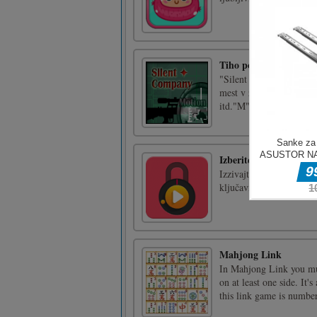
Tiho podjetje
"Silent Company" sledi z
mest v zasnežene gore… M
itd."M": Vrnitev v meni
Izberite ključavnico
Izzivajte svoje reflekse 
ključavnice in bodi najbo
Mahjong Link
In Mahjong Link you mus
on at least one side. It
this link game is number