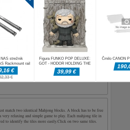
godbi elitne ostrostrelske ekipe. Igralca pripelje iz mestnih
isije vključujejo reševanje talcev, infiltracijo, varnost
. "R": Ponovno naloži "Q" ali "TAB": Od [...]
in koncentracijo v tej vznemirljivi igri za zaklepanje! Popazi vse
ljši!
t match two identical Mahjong blocks. A block has to be free
's a very relaxing and simple game to play. Each mahjong tile in
ed to identify the tiles more easily.Click on two same tiles.