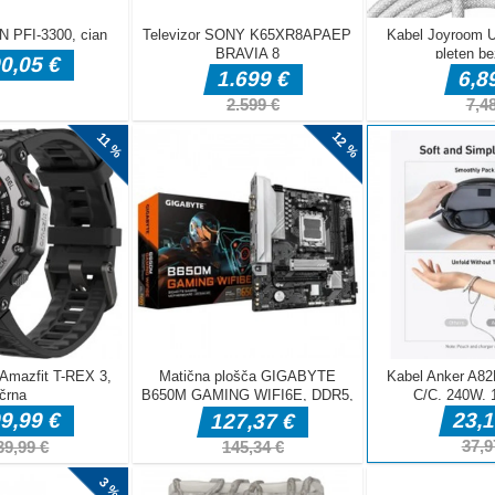
ite vse cik-cak
og iz nič. Pridobite materiale in sestavine, ki jih potrebujete.
pravite testo. Nadzirajte vse, okrasite z omako in dodajte
g še bolj okusen. Dokončajte svoj popoln hotdog in odklenite
.]
, da se povzpnejo v cev! Neverjetna grafika, prijeten zvok,
i izzivi. Zabavajte se s Drop Me!