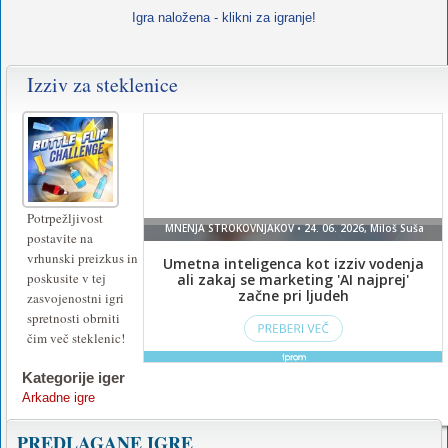
Igra naložena - klikni za igranje!
Izziv za steklenice
Potrpežljivost
postavite na
vrhunski preizkus in
poskusite v tej
zasvojenostni igri
spretnosti obrniti
čim več steklenic!
Kategorije iger
Arkadne igre
PREDLAGANE IGRE