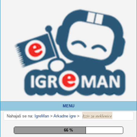
MENU
Izziv za steklenice
Nahajaš se na:
IgreMan
>
Arkadne igre
>
70 %