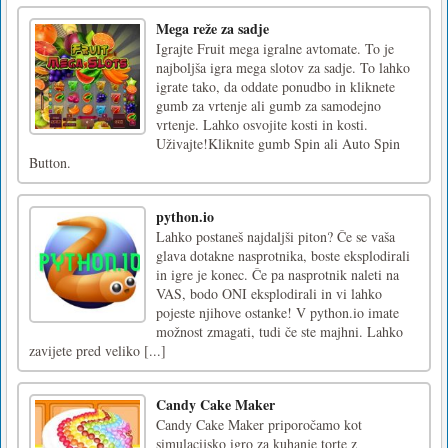
Mega reže za sadje
Igrajte Fruit mega igralne avtomate. To je
najboljša igra mega slotov za sadje. To lahko
igrate tako, da oddate ponudbo in kliknete
gumb za vrtenje ali gumb za samodejno
vrtenje. Lahko osvojite kosti in kosti.
Uživajte!Kliknite gumb Spin ali Auto Spin
Button.
python.io
Lahko postaneš najdaljši piton? Če se vaša
glava dotakne nasprotnika, boste eksplodirali
in igre je konec. Če pa nasprotnik naleti na
VAS, bodo ONI eksplodirali in vi lahko
pojeste njihove ostanke! V python.io imate
možnost zmagati, tudi če ste majhni. Lahko
zavijete pred veliko [...]
Candy Cake Maker
Candy Cake Maker priporočamo kot
simulacijsko igro za kuhanje torte z