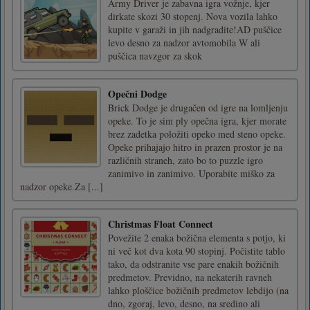
Army Driver je zabavna igra vožnje, kjer
dirkate skozi 30 stopenj. Nova vozila lahko
kupite v garaži in jih nadgradite!AD puščice
levo desno za nadzor avtomobila W ali
puščica navzgor za skok
Opečni Dodge
Brick Dodge je drugačen od igre na lomljenju
opeke. To je sim ply opečna igra, kjer morate
brez zadetka položiti opeko med steno opeke.
Opeke prihajajo hitro in prazen prostor je na
različnih straneh, zato bo to puzzle igro
zanimivo in zanimivo. Uporabite miško za
nadzor opeke.Za [...]
Christmas Float Connect
Povežite 2 enaka božična elementa s potjo, ki
ni več kot dva kota 90 stopinj. Počistite tablo
tako, da odstranite vse pare enakih božičnih
predmetov. Previdno, na nekaterih ravneh
lahko ploščice božičnih predmetov lebdijo (na
dno, zgoraj, levo, desno, na sredino ali