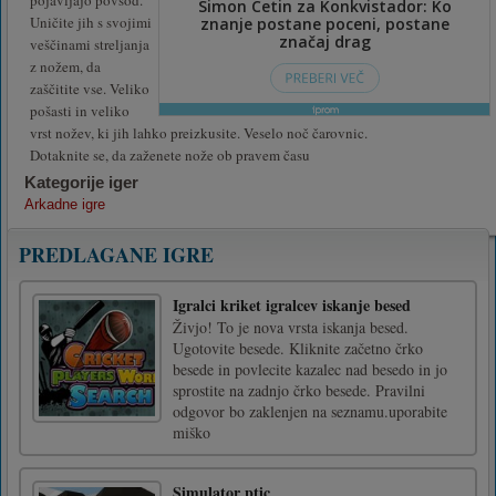
Uničite jih s svojimi
veščinami streljanja
z nožem, da
zaščitite vse. Veliko
pošasti in veliko
vrst nožev, ki jih lahko preizkusite. Veselo noč čarovnic.
Dotaknite se, da zaženete nože ob pravem času
Kategorije iger
Arkadne igre
PREDLAGANE IGRE
Igralci kriket igralcev iskanje besed
Živjo! To je nova vrsta iskanja besed.
Ugotovite besede. Kliknite začetno črko
besede in povlecite kazalec nad besedo in jo
sprostite na zadnjo črko besede. Pravilni
odgovor bo zaklenjen na seznamu.uporabite
miško
Simulator ptic