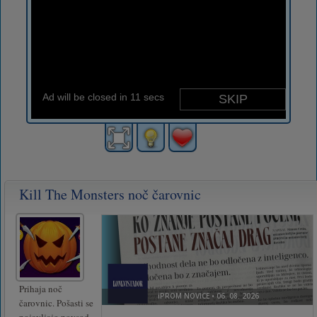
Kill The Monsters noč čarovnic
Prihaja noč
čarovnic. Pošasti se
pojavljajo povsod.