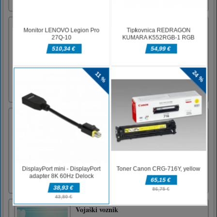
diamante za nakup 6 predmeto [...]
Frontline Defender
Frontline Defender je akcijska igra strelec!
Sovražne čete so vaše mesto oblegane in stvari
so videti obupno, ko so vaši vojaki padli
nazaj, le majhna barikada, da bi jih zaščitili.
Zdaj je vse na vaših ramenih! Poberi
ohlapnost soljudi in ustreli vse preostale
sovražnike! Čas je [...]
Mačji trebuh
Cat Belly Rub je zabavna igra, primerna za
vse starosti. Drgni trebuh tega ljubkega
malega mucka! Igrajte se z njo, praskajte po
trebuhu, dokler palica ne doseže konca in
naslednja stopnja bo odklenjena. Nahranite
mačko in zbirajte diamante. Zabavajte se ob
igranju.Miška ali tapn [...]
Vojaški voznik