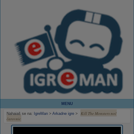
MENU
Kill The Monsters noč
Nahajaš se na:
IgreMan
>
Arkadne igre
>
čarovnic