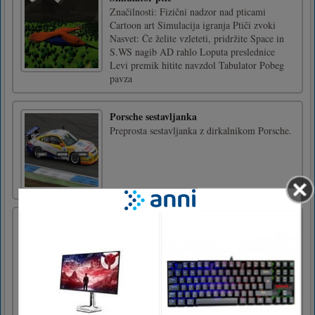
Značilnosti: Fizični nadzor nad pticami
Cartoon art Simulacija igranja Ptiči zvoki
Nasvet: Če želite vzleteti, pridržite Space in
S.WS nagib AD rahlo Loputa preslednice
Levi premik hitite navzdol Tabulator Pobeg
pavza
Porsche sestavljanka
Preprosta sestavljanka z dirkalnikom Porsche.
Simulacija življenja v stojnici
Stall Life Simulation je simulacijska igra
upravljanja stojnice z 2D risanimi modnimi
modeli in liki. Odklenite več stojnic, da
zaslužite denar in oglašujte, da napadete
stranke. Zberite dodaten denar iz paketov,
podpisa, naloge in žrebanja. Uporabite