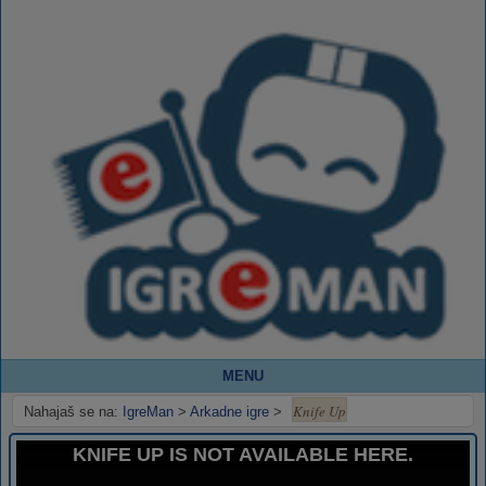
MENU
Knife Up
Nahajaš se na:
IgreMan
>
Arkadne igre
>