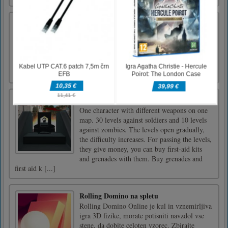
Perfect Dunk
Streljajte v obroče, osvojite največ točk in
izboljšajte svoje sposobnosti.Dotaknite se in
povlecite, da ciljate, spustite na strel.
Soldier Missions
One character with different weapons on one
map. 30 levels against soldiers and 10 levels
against zombies. The levels open gradually,
the difficulty increases. For passing the levels,
they give money, you can buy first-aid kits
and grenades with them. Buy grenades and
first aid k [...]
Rolling Domino na spletu
Rolling Domino Online je kul in vznemirljiva
igra 3D fizike, morate potisniti navzdol vse
stene, da dobite celoten vzorec. Zbirajte