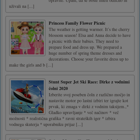
opravite. Upam, da se boste imeli odlično in
uživali na [...]
Princess Family Flower Picnic
The weather is getting warmer. It’s the cherry
blossom season! Elsa and Anna decide to have
a picnic with their babies. They need to
prepare food and dress up. We prepared a
huge number of spring theme dresses and
decorations. Choose your favorite dress up to
make the girls and b [...]
Stunt Super Jet Ski Race: Dirke z vodnimi
čolni 2020
Izberite svoj poseben čoln z različno močjo in
nastavite motor po lastni izbiri ter igrajte kot
prvak, ki zmaga v dirki z vodnim taksijem.,*
Gladko upravljanje * več načinov * več
možnosti * realistična grafika * ravni strateških iger * izbira
vodnega skuterja * uporabniku prijaz [...]