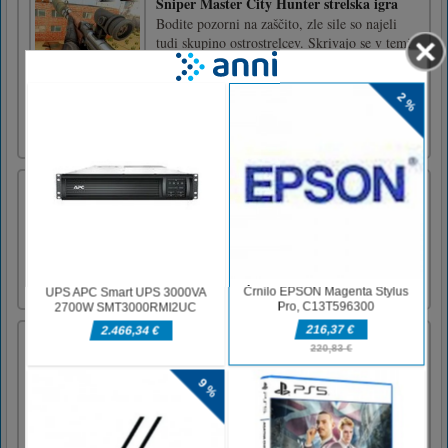
Sniper Master City Hunter strelska igra
Bodite pozorni na zaščito, zle sile so najeli
tudi skupino ostrostrelcev. Skrivajo se v temi
in zasedajo vas - zavetnika mesta. Bodite
pripravljeni boriti se z njimi in preživeti, da
ohranite pravičnost in pravičnost.Uporabite
puščice na tipkovnici za nadzor predvajalnika
in levi [...]
Sestavljanka
Z našo spletno igro Jigsaw vam ne bo treba
skrbeti, da boste izgubili košček pod mizo.
Začnite graditi sestavljanko zdaj!Začnite
graditi sestavljanko zdaj!
Mesto za biljard
Billiards City je spletna HTML5 različica
priljubljene igre Pooking -Billiards City!
NAJBOLJŠA IN OSAMLJUJOČA 8-biljardna
igra z biljardom z veliko zabave in številnimi
nivoji!Miška