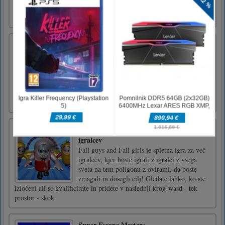
kliknite
Napredno vojaško usposabljanje
Vojaška testiranja so odprta za poslovanje in
čas je, da se dokažete! S puško vzemite tarče,
kot so sovražni teroristi, razstrelite grozde s
svojimi granatami in talce rešite, preden bo
prepozno! Morali boste biti hitri in natančni.
Ne zapravljajte vojaških nabojev!
Fall Guys & Fall Girls Knockdown več
igralcev
Fall guys and Fall girls je spletna igra za več
igralcev, kjer boste igrali z igralci z vsega
sveta na tem poligonu z ovirami, da boste
zmagali in dosegli cilj! Gledate lahko, ko ste
izločeni ali se kvalificirate in pridete v naslednji krog!wasd - tek
prostor - skok
Super Escape Masters