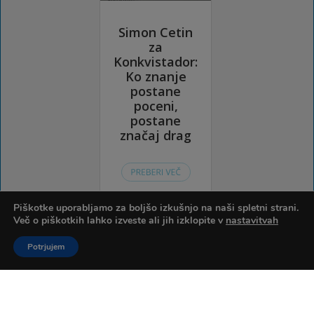
Piškotke uporabljamo za boljšo izkušnjo na naši spletni strani.
Več o piškotkih lahko izveste ali jih izklopite v
nastavitvah
Potrjujem