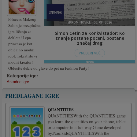
Princess Makeup
Salon je brezplačna
igra ličenja za
dekleta! Lepa
princesa je kot
običajno modni
idol. Tokrat ste vi
modni kreator!
Oblecite dekle od glave do pet na Fashion Party!
Kategorije iger
Arkadne igre
PREDLAGANE IGRE
QUANTITIES
QUANTITIESWith the QUANTITIES game
you learn the quantities on your phone, tablet
or computer in a fun way.Game developed
by:Nau.kidsQUANTITIESWith the