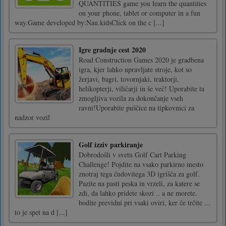
QUANTITIES game you learn the quantities
on your phone, tablet or computer in a fun
way.Game developed by:Nau.kidsClick on the c [...]
Igre gradnje cest 2020
Road Construction Games 2020 je gradbena
igra, kjer lahko upravljate stroje, kot so
žerjavi, bagri, tovornjaki, traktorji,
helikopterji, viličarji in še več! Uporabite ta
zmogljiva vozila za dokončanje vseh
ravni!Uporabite puščice na tipkovnici za
nadzor vozil
Golf izziv parkiranje
Dobrodošli v svetu Golf Cart Parking
Challenge! Pojdite na vsako parkirno mesto
znotraj tega čudovitega 3D igrišča za golf.
Pazite na pasti peska in vrzeli, za katere se
zdi, da lahko pridete skozi .. a ne morete.
bodite previdni pri vsaki oviri, ker če trčite ...
to je spet na d [...]