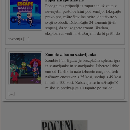
Pobegnite s prijatelji iz zapora in uživajte v
neverjetni pustolovščini pod zemljo. Izkopajte
pravo pot, rešite številne ovire, da uživate v
svoji svobodi. Dokončajte 24 vznemirljivih
stopenj, da se izognete trnom, škatlam,
eksplozivu, vodi in stražarjem, da bi prišli do
tovornja [...]
Zombie zabavna sestavljanka
Zombie Fun Jigsaw je brezplačna spletna igra
iz sestavljanke in sestavljanke. Izberete lahko
eno od 12 slik in nato izberete enega od treh
načinov: enostaven s 25 kosi, srednji s 49 kosi
in trdi s 100 kosi. Zabavajte se in uživajte!Z
miško se predvajajte ali tapnite po zaslonu
[...]