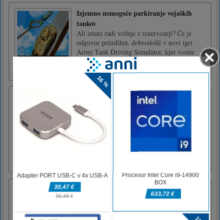
Izjemno nemogoče parkiranje vojaških
tankov
Ali imate radi vožnje z rezervoarji? Če je
odgovor pritrdilen, dobrodošli v novi igri
Army Tank Driving Simulator, kjer vozite
vojaške tanke na nevarnih tirihPritisnite W +
A + S + D za premikanje
Simpatični tovornjaki za otroke
Cute Trucks For Kids Coloring je brezplačna
spletna igra iz žanra spomina in iger
tovornjakov pošasti. Prevrnite ploščice in jih
poskusite uskladiti v parih. Seštejte vse
ploščice za zmago. Poskusite dokončati igro v
čim manj potezah! Obstajajo 4 stopnje. Z
miško kliknite ali se [...]
Ljubka pobarvanka za vozila
Uživajte v barvanju prikupnih vozil in
štirikolesnikov in na vseh pobarvankah dobite
nova presenečenja. Vse najboljše!Z miško