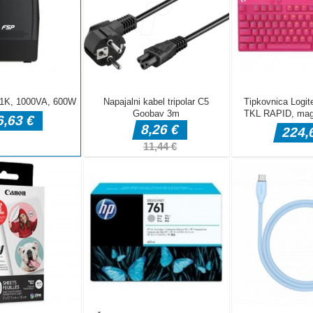
 Puzzle 2
ture pieces to their exact locations to complete the pictures of
e game comes with 8 pictures and three difficulties: 2x3, 3x4,
this html5 jigsaw puzzle games.
dva igralca Toto Double Trouble. Vodite dva igralca, da si
20 stopenj. Uživajte!Uporabite puščice za premikanje 1.
nje 2. igralca
rastejo čarobna bitja. Premaknite dele slike navzdol, tako da
ti. Pridobite posebne bonuse, če dvakrat zapored ujemate isto