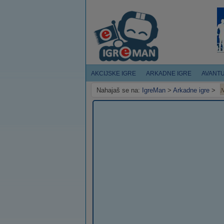
AKCIJSKE IGRE
ARKADNE IGRE
AVANT
N
Nahajaš se na:
IgreMan
>
Arkadne igre
>