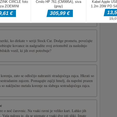
ji
poti in poskusi najti izhod na vsaki ravni.WASD - Premakni
 miške - Zamenjaj orožje R - Ponovno naloži P - Premor
riki, ko dirkate v seriji Stock Car. Dodge prometa, povečajte
pobirajte kovance in nadgradite svoj avtomobil za naslednjo
ilskih vozil, ki jih svet potrebuje?
 korenja, zato se odločijo nahraniti stradajočega zajca. Hkrati so
m sestradanim zajcem. Pomagajte zajčji hmelj, da napolni prazen
 so naključno metala korenje na slabega sestradajočega zajca.
ic
e o noč čarovnic. Na vsaki ravni je veliko kart. Lahko jih
 Vaša naloga je, da se ujemate z vsaki dve isti sliki. Imate