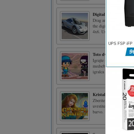
Digital Vehicles Jigsaw
Drag and drop the all pic
the digital vehicles. Th
4x6. Use mouse to play 
Toto dvojna težava
Igrajte odlično igro za 
medsebojno pomagata do 
igralca AWSD za premika
Kristalna vila
Zberite slike živali, da 
uvrstite 3 ali več v vrs
barvo.