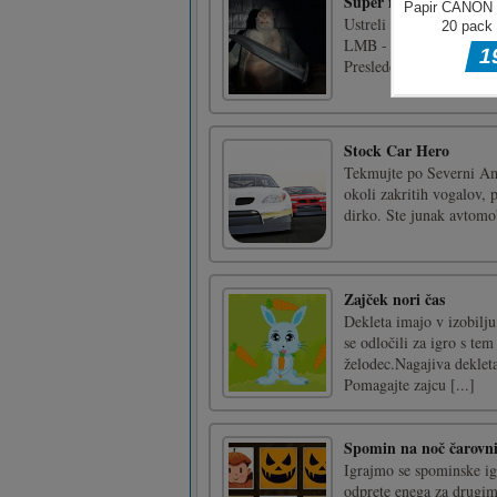
Super narednik zombi
Ustreli vse zombije na 
LMB - Streljaj Kolešček
Presledek - Skok
Stock Car Hero
Tekmujte po Severni Ame
okoli zakritih vogalov, 
dirko. Ste junak avtomob
Zajček nori čas
Dekleta imajo v izobilju
se odločili za igro s te
želodec.Nagajiva dekleta
Pomagajte zajcu [...]
Spomin na noč čarovn
Igrajmo se spominske igr
odprete enega za drugim.