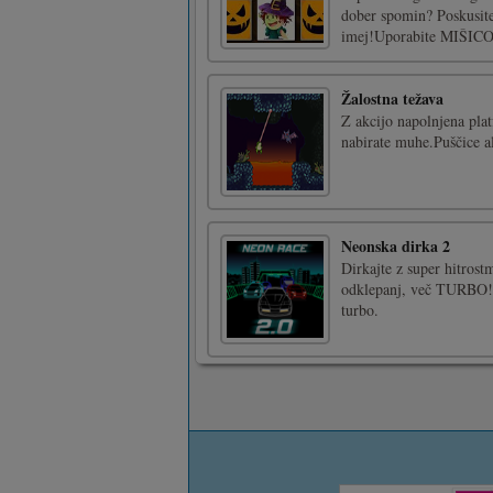
dober spomin? Poskusite 
imej!Uporabite MIŠIC
Žalostna težava
Z akcijo napolnjena plat
nabirate muhe.Puščice a
Neonska dirka 2
Dirkajte z super hitrost
odklepanj, več TURBO!A
turbo.