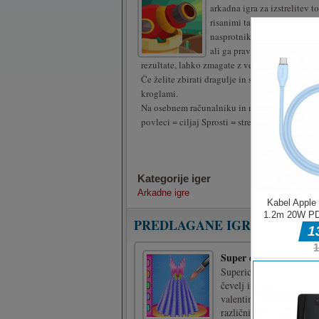
arkadna igra za izstrelitev 
risanimi tanki. Če želite pr
nasprotnika, lahko zmagate l
ali ga pravočasno uničite. 
rezultate, lahko zmagate z več točkami, ko se 
Če želite zbirati dragulje in srca, jih lahko izst
kroglami.
Na osebnem računalniku in mobilnem telefonu
povleci = ciljaj Sprosti = streljaj
Kategorije iger
Arkadne igre
PREDLAGANE IGRE
Super darilo za valent
Superice Valentine's Day
čevelj in parfum za dekl
valentinovo darilo za n
različnimi barvami in sl 