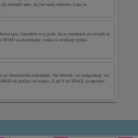
jih uskladiti tako, da čim manj odpirate. Lepo se
O
forma igra. Uporabite svoj jezik, da se zamahnete po nivojih in
li WASD za premikanje, miška za streljanje jezika.
mi po futurističnih pokrajinah. Več hitrosti, več nadgradenj, več
WSD ali puščice za vožnjo, X ali N ali SPACE za uporabo