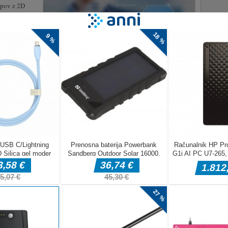
topov z 2D
emagati svojega
e z več HP-ji
Če imate enake
čas odšteva.
relite s
 Drži in
inovo
 Gift je igra z mešanico okraskov, ki vključuje obleko, torbo,
eta in otroke. Potrebujemo te, da pomagaš Krisu izbrati
jegovo dekle Zoe. Vsaka možnost ponuja možnost oblikovanja z
[...]