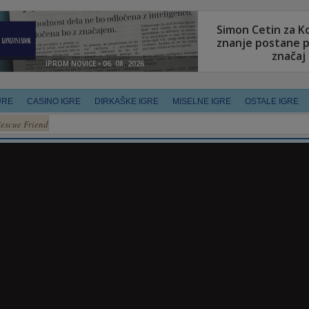
URE
CASINO IGRE
DIRKAŠKE IGRE
MISELNE IGRE
OSTALE IGRE
escue Friend