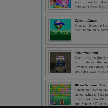
storitev naročila in dost
pokličete našo telef [...]
Zeleni piščanec
Pomagaj piščancu pri ra
točkKliknite ali se dota
Mini avtomobili
Izberite svoje najljubše 
voziti. Izbirate lahko m
kovancev, raziskovanje m
arena (premaganje sovraž
Blasen Schiessen Tier
Schieße und kombiniere 
freizumachen und die ge
Spielphysik • Drei-Ste
zum Spielen • Tolle neue