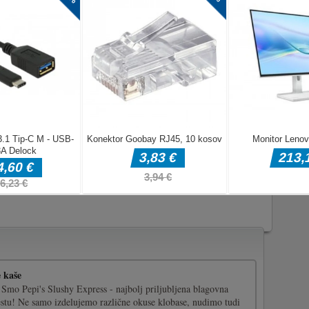
s been
 and rescue the
u. If you like
 you will love
with super
ands and
et by the
ombies，arrow…
ope rescue, pin
Game Features:
 of pulling
ifficult. – Fun brain pin game. – Play anytime, anywhere
 game but it is especially addictive and has been playing How to pull
 on you
 kaše
 Smo Pepi's Slushy Express - najbolj priljubljena blagovna
tu! Ne samo izdelujemo različne okuse klobase, nudimo tudi