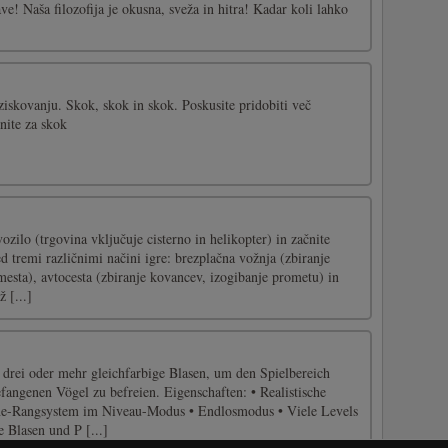
ave! Naša filozofija je okusna, sveža in hitra! Kadar koli lahko
ziskovanju. Skok, skok in skok. Poskusite pridobiti več
knite za skok
vozilo (trgovina vključuje cisterno in helikopter) in začnite
ed tremi različnimi načini igre: brezplačna vožnja (zbiranje
esta), avtocesta (zbiranje kovancev, izogibanje prometu) in
 [...]
drei oder mehr gleichfarbige Blasen, um den Spielbereich
fangenen Vögel zu befreien. Eigenschaften: • Realistische
rne-Rangsystem im Niveau-Modus • Endlosmodus • Viele Levels
 Blasen und P [...]