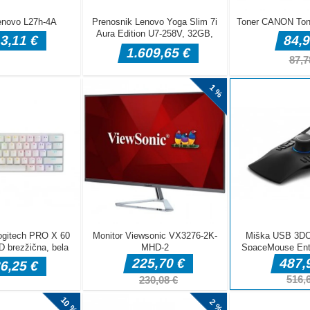
a brain
 but it is