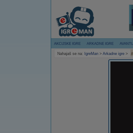
AKCIJSKE IGRE
ARKADNE IGRE
AVANT
R
Nahajaš se na:
IgreMan
>
Arkadne igre
>