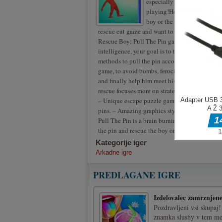
especially addictive and ha
playing!How to pull the pin
boy or the girl depends on yo
rescue cut game and want to solve fun puzzles,
Rescue Boy: Pull The Pin game. As an expert 
intelligence, your goal is to try various comm
methods to pull the pin according to the plot s
game, to avoid bombs, ferocious animals, z
and finally help him meet his friends. Unlike r
rescue focuses more on strategic adventures. 
– Unique escape puzzle game. – Enjoy the fun
pins. – Amazing graphics style – Simple but d
Pull The Pin is a brain burning high IQ puzzle
the pin and rescue the boy or the girl depends
Kategorije iger
Arkadne igre
PREDLAGANE IGRE
Izdelovalec zamrznjene
Pozdravljeni vsi skupaj!
znamka slushy v tem mes