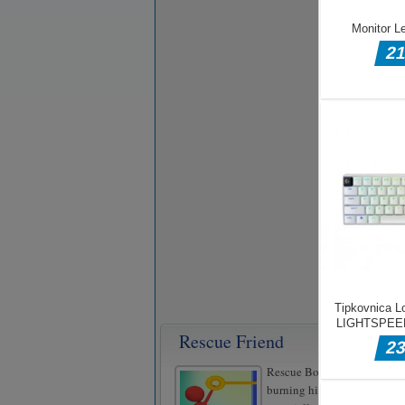
Rescue Friend
Rescue Boy: Pull The Pin is 
burning high IQ puzzle game,