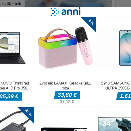
o 6 slik v treh
e in težko
ačinov za igro,
in začnite
te sestavljanko
ejska igra z edinstvenimi norimi ravnmi, igrajte s Hit Happy
i, zabavajte seZa igranje uporabite miško