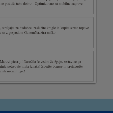
nt ne posluša tako dobro.- Optimizirano za mobilne naprave
, streljajte na hudobce, zaslužite krogle in kupite strme topove
jte se z gospodom GunomNadzira miško
arovi piceriji! Naročila še vedno žvižgajo, sestavine pa
inja potrebuje ninja junaka! Zberite bonuse in preizkusite
ičnih načinih igre!