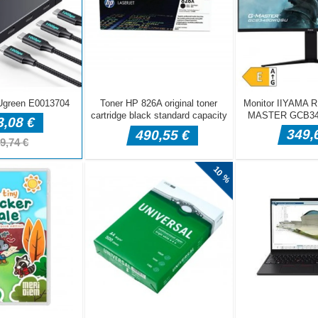
lična igra na platformi HTML5. Pomagajte Kobyju pobegniti
i morate dvigniti 3 denarnice, da odklenete vrata. Ta zapor ima
ščice zaslon na dotik
ik, s prijatelji doživlja različne pustolovščine, medtem ko skuša
imi silami.povlecite v telefonu Puščice v računalniku
ekle pobeg
s vam prinaša to točko in klik najnovejše nove igre za pobeg
 ljubitelje pobegov. Games4King Escape Games Free New Room
ija več iger za pobeg iz sob in vrat na različnih lokacijah.
re Gam [...]