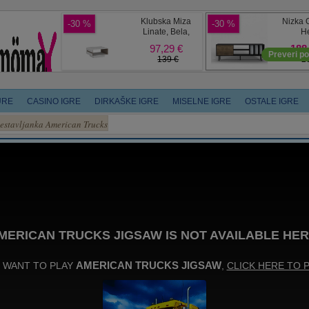
URE
CASINO IGRE
DIRKAŠKE IGRE
MISELNE IGRE
OSTALE IGRE
estavljanka American Trucks