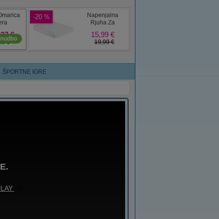
ŠPORTNE IGRE