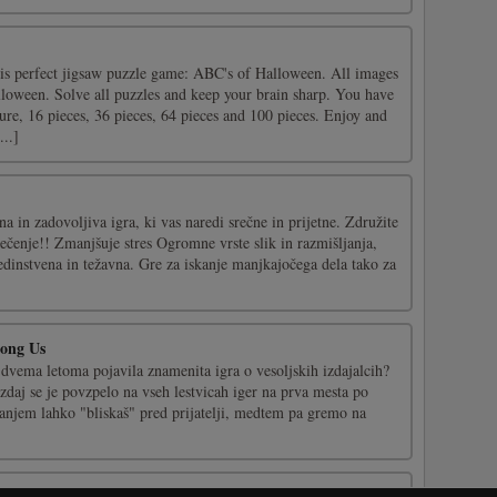
his perfect jigsaw puzzle game: ABC's of Halloween. All images
lloween. Solve all puzzles and keep your brain sharp. You have
ure, 16 pieces, 36 pieces, 64 pieces and 100 pieces. Enjoy and
..]
a in zadovoljiva igra, ki vas naredi srečne in prijetne. Združite
ečenje!! Zmanjšuje stres Ogromne vrste slik in razmišljanja,
a edinstvena in težavna. Gre za iskanje manjkajočega dela tako za
mong Us
d dvema letoma pojavila znamenita igra o vesoljskih izdajalcih?
e zdaj se je povzpelo na vseh lestvicah iger na prva mesta po
nanjem lahko "bliskaš" pred prijatelji, medtem pa gremo na
ca