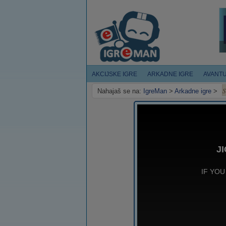
AKCIJSKE IGRE
ARKADNE IGRE
AVANT
S
Nahajaš se na:
IgreMan
>
Arkadne igre
>