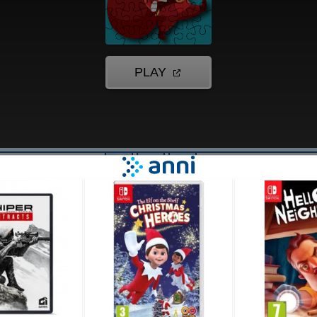
ljanko in
 je lepih slik.
iva. Kako hitro
nke? Igraj