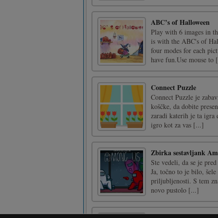
ABC’s of Halloween
Play with 6 images in t
is with the ABC's of Ha
four modes for each pict
have fun.Use mouse to [.
Connect Puzzle
Connect Puzzle je zabavn
koščke, da dobite presen
zaradi katerih je ta igr
igro kot za vas [...]
Zbirka sestavljank A
Ste vedeli, da se je pre
Ja, točno to je bilo, šel
priljubljenosti. S tem z
novo pustolo [...]
Kratke noge želijo zaj