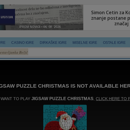
URE
CASINO IGRE
DIRKAŠKE IGRE
MISELNE IGRE
OSTALE IGRE
estavljanka Božič