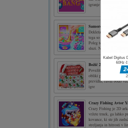
igranje igre uporabite m
Samorog Slime Design
Dekleta, ste slišale, da
tega so priljubljene tudi
Poleg tega lahko sprosti
sluzi. Ne predstavlja [...
Božič 2020 Match 3 De
Povežite tri ali več ena
obliki peščene ure in jo
previdni, ravni bodo ve
igre
Crazy Fishing Avtor Y
Crazy Fishing je 2D ark
vržete trnek, ga lahko p
kovance, ki ste jih zaslu
streljanja in hitrosti v lin