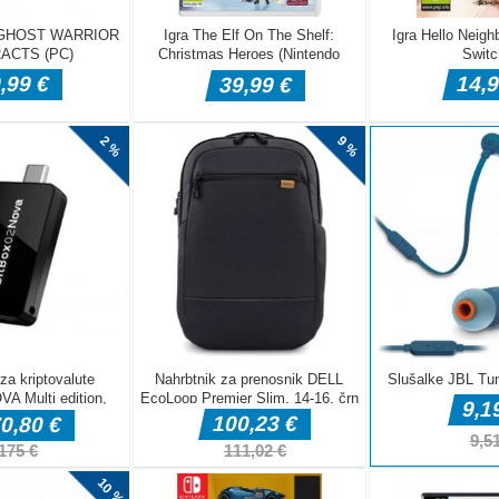
a Minecraft
e je zabavna in zasvojljiva spletna igra, primerna za vse
oditi ali ljubiti Steva vse do doma. Kliknite ob pravem času in
e platforme na drugo. Platforme se ves čas vrtijo, zato kliknite v
priložnostna igra, ki zasvoji. Udarite pošast, preden doseže
arovnic s to zabavno priložnostno igro. BANG VSE POŠASTI.Za