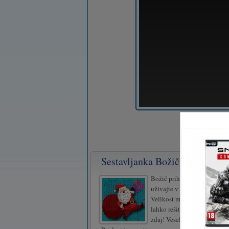
Sestavljanka Božič
Božič prihaja. Igrajte sestav
uživajte v počitnicah. Veliko
Velikost mreže je prilagodlj
lahko rešite te zahtevne uga
zdaj! Vesel božič!