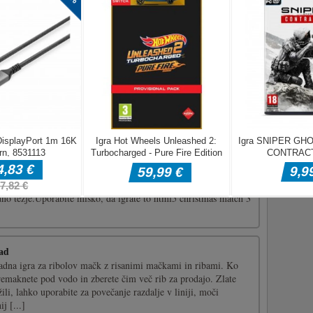
iško
er
 otroci samorogi sluz vedno napačno pišejo kot limeta? Poleg
 kot super igrače za sprostitev v zabavnih igrah za deklice.
te svoj stres in dobite visoko zadovoljstvo v brezplačnih igrah
]
luxe
kih božičnih predmetov in dosežete cilj vsake stopnje. Bombe v
lly predmet vam bodo pomagali doseči vaš cilj. Toda bodite
dno težje.Uporabite miško, da igrate to html5 christmas match 3
ad
adna igra za ribolov mačk z risanimi mačkami in ribami. Ko
remaknete pod vodo in zberete čim več rib za prodajo. Zlate
žili, lahko uporabite za povečanje razdalje v liniji, moči
ij [...]