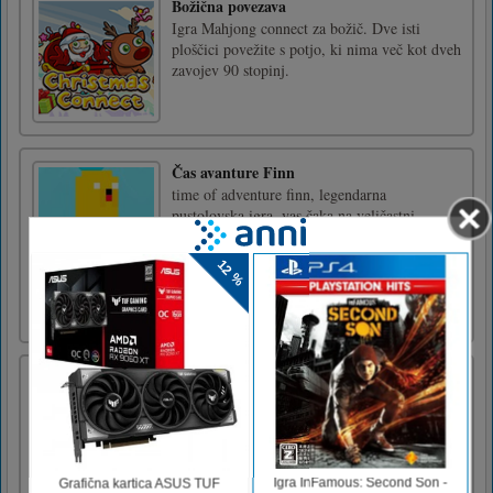
Božična povezava
Igra Mahjong connect za božič. Dve isti
ploščici povežite s potjo, ki nima več kot dveh
zavojev 90 stopinj.
Čas avanture Finn
time of adventure finn, legendarna
pustolovska igra, vas čaka na veličastni
pustolovščini. v snežni deželi morate biti
previdni. vojaki snežnega kralja so povsod.
zberite pozne kristale in pridite do konca igre.
Jacky in psom prijazen finn. Čaka vas 11
zahtevnih poglavij Obstaja [...]
Ridge Racer
Ridge Racer je zelo tekmovalna igra. Morate
voziti svoj avto, premagati druge avtomobile
in zmagati. Toliko čudovitih zemljevidov čaka
na vašo avanturo; Več nagrad za
dogodek.Lahko uporablja orožje za napad na