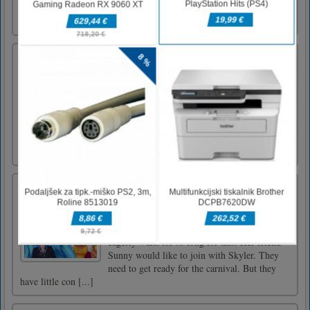
druge avtomobile. Pritisnite puščične tipke za
nadzor obračanja avtomo [...]
Božično ujemanje
Christmas Matching je igra, kjer morate
ujemati nekaj božičnih okraskov. Povežite tri
ali več okraskov, da pridobite točke in
podaljšate čas igranja. Poskusite igrati več
časa in zaslužiti dodatne točke. Tapnite in
povlecite okraske za igranje v tej božični
igri.Za igranje se dot [...]
Venice Carnival Party
Welcome to Venice Carnival Party Game.
Skyler planned to have a vacation in Venice.
Because It’s Carnival time in Venice now. She
eagerly waits for so long for this. Her friend
Sunny would like to join with Skyler. They
need to get ready for the carnival. But they
have little con [...]