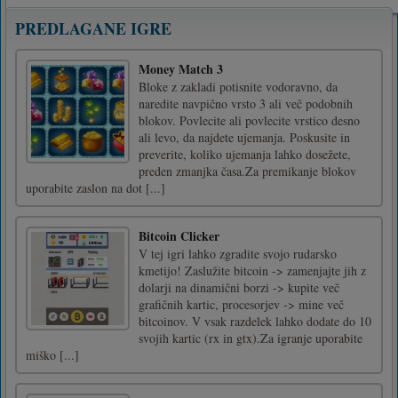
PREDLAGANE IGRE
Money Match 3
Bloke z zakladi potisnite vodoravno, da
naredite navpično vrsto 3 ali več podobnih
blokov. Povlecite ali povlecite vrstico desno
ali levo, da najdete ujemanja. Poskusite in
preverite, koliko ujemanja lahko dosežete,
preden zmanjka časa.Za premikanje blokov
uporabite zaslon na dot [...]
Bitcoin Clicker
V tej igri lahko zgradite svojo rudarsko
kmetijo! Zaslužite bitcoin -> zamenjajte jih z
dolarji na dinamični borzi -> kupite več
grafičnih kartic, procesorjev -> mine več
bitcoinov. V vsak razdelek lahko dodate do 10
svojih kartic (rx in gtx).Za igranje uporabite
miško [...]