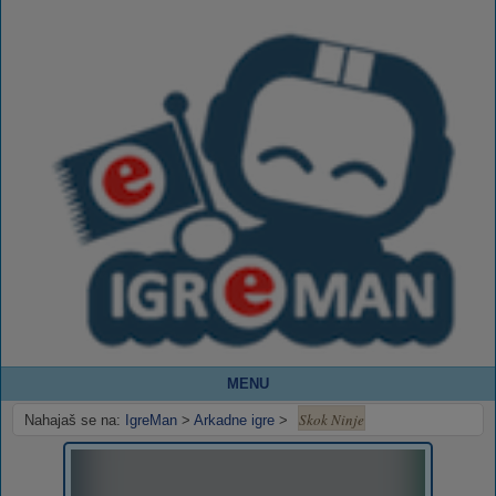
MENU
Skok Ninje
Nahajaš se na:
IgreMan
>
Arkadne igre
>