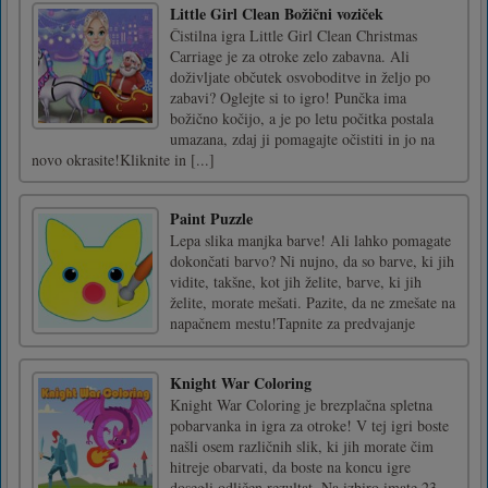
Little Girl Clean Božični voziček
Čistilna igra Little Girl Clean Christmas
Carriage je za otroke zelo zabavna. Ali
doživljate občutek osvoboditve in željo po
zabavi? Oglejte si to igro! Punčka ima
božično kočijo, a je po letu počitka postala
umazana, zdaj ji pomagajte očistiti in jo na
novo okrasite!Kliknite in [...]
Paint Puzzle
Lepa slika manjka barve! Ali lahko pomagate
dokončati barvo? Ni nujno, da so barve, ki jih
vidite, takšne, kot jih želite, barve, ki jih
želite, morate mešati. Pazite, da ne zmešate na
napačnem mestu!Tapnite za predvajanje
Knight War Coloring
Knight War Coloring je brezplačna spletna
pobarvanka in igra za otroke! V tej igri boste
našli osem različnih slik, ki jih morate čim
hitreje obarvati, da boste na koncu igre
dosegli odličen rezultat. Na izbiro imate 23