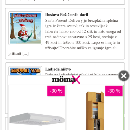
Dostava Božičkovih daril
Santa Present Delivery je brezplačna spletna
igra iz žanra sestavljank in sestavljank.
Izberete lahko eno od 12 slik in nato enega od
treh načinov: enostavno s 25 kosi, srednje z
49 kosi in težko s 100 kosi. Lepo se imejte in
uživajte!Uporabite miško za igranje igre ali
pritisnit [...]
Ladjedelništvo
Delo na ladjedelnici nikoli ni bilo enostavno.
Vaš masivni magnetni žerjav bo pomagal,
vendar ne preveč. Če premikate tovor s
ploščadi na čoln, boste morali tovor skrbno
položiti po svojih najboljših močeh, s klikom
pa aktivirajte magnetno vleko in sprostite. Ne
mečite ga predale [...]
Vex 8
Vex 8 je 2D parkour igra Stickman s