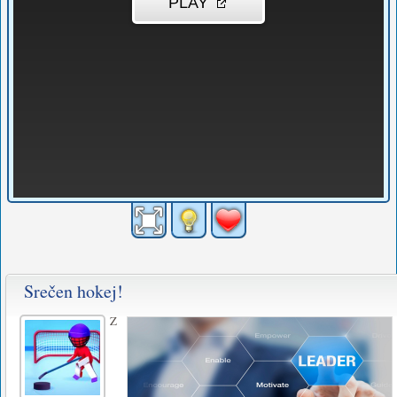
Srečen hokej!
Z