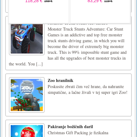
ImageScreenshot ImageThe goal of this
puzzle game is to set up mirrors so all lights bulb [...]
Monster Truck Stunt Adventure
Monster Truck Stunts Adventure: Car Stunt
Games is an addictive and top free monster
truck stunts driving game, in which you will
become the driver of extremely big monster
truck. This is 99% impossible stunt game and
has all the upgrades of best monster trucks in
the world. You [...]
Zoo hranilnik
Poskusite zbrati čim več hrane, da nahranite
simpatične, a lačne živali v tej super igri Zoo!
Pakiranje božičnih daril
Christmas Gift Packing je fizikalna