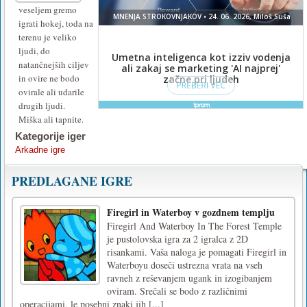
veseljem gremo
igrati hokej, toda na
terenu je veliko
ljudi, do
natančnejših ciljev
in ovire ne bodo
ovirale ali udarile
drugih ljudi.
Miška ali tapnite.
Kategorije iger
Arkadne igre
PREDLAGANE IGRE
Firegirl in Waterboy v gozdnem templju
Firegirl And Waterboy In The Forest Temple
je pustolovska igra za 2 igralca z 2D
risankami. Vaša naloga je pomagati Firegirl in
Waterboyu doseči ustrezna vrata na vseh
ravneh z reševanjem ugank in izogibanjem
oviram. Srečali se bodo z različnimi
operacijami, le posebni znaki jih [...]