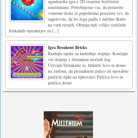
ugankarska igra z 2D risanimi božičnimi
umetninami. Potrebujemo vas, da postavite
vzmetne deske in popolnoma prerežete vrv, da
zagotovite, da bo žoga padla v darilno škatlo
na vseh ravneh. Obstaja tudi veliko različnih
fizikalnih operaterjev za [...]
Igra Breakout Bricks
Razbijte opeke za naslednjo stopnjo. Končajte
vse stopnje z zbiranjem močnih žog.
Uživajte!Dotaknite se, kliknite levo in desno
na zaslonu, da premaknete palico ali uporabite
puščični tipki na tipkovnici Puščica levo in
puščica desno