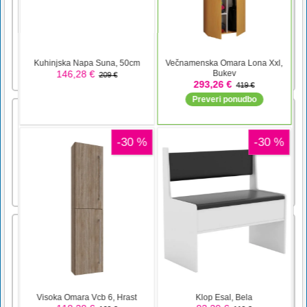
stranskim drsenjem. Vaša naloga je
nadzorovati lik, zbirati rumene zvezde in
slediti puščicam do konca na vseh ravneh. Vaš
napredek se lahko shrani, ko ostanete na
rdečem bloku. Poskusite uporabiti svoje zlate
kovance za odklepanje in uporabite [...]
Dirke F1
F1 Racing je izjemna dirkalna igra s formulo,
kjer prilagodite avto in ga nadzirate, da
dosežete prvo mesto! Tekmujte z avtomobili z
umetno inteligenco in končajte 30 stopenj za
neverjetno zabavo!Puščične tipke za nadzor
avtomobila Prostor za povečanje
Laser Overload
Cover art Laser Puzzle - Logic GameViktor
BohushPuzzleRated for 3+906Contains
Ads·Offers in-app purchasesYou don't have
any devices.Add to Wishlist Screenshot
ImageScreenshot ImageScreenshot