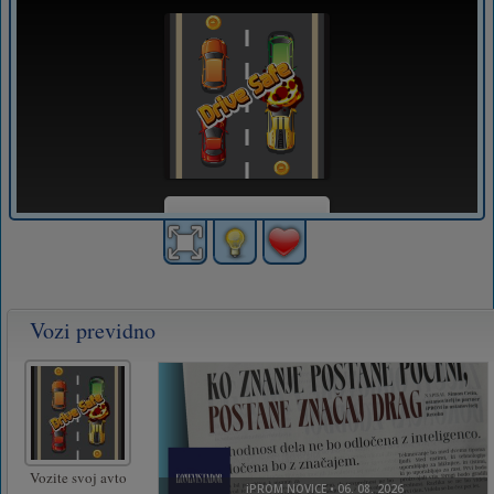
Vozi previdno
Vozite svoj avto