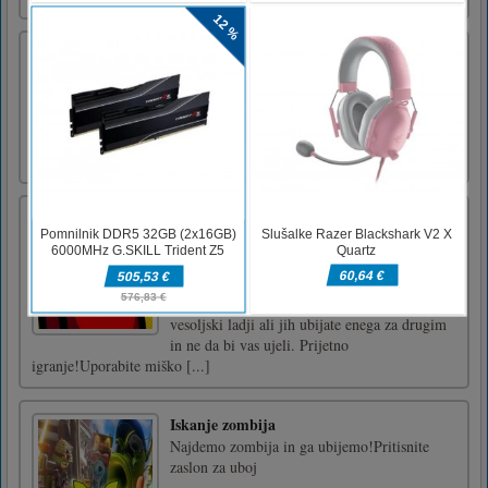
Emoji Match 3
Emoji match 3 is an addictive game with a
new theme and more fun.touch
Spletna izdaja Among Us
Dobrodošli v igri Among Us Online Eitio -
igri, ki temelji na Among Us, vendar v tej igri
lahko igrate samo solo in kot prevarant na
vesoljski ladji. Lahko izvajate sabotaže na
vesoljski ladji ali jih ubijate enega za drugim
in ne da bi vas ujeli. Prijetno
igranje!Uporabite miško [...]
Iskanje zombija
Najdemo zombija in ga ubijemo!Pritisnite
zaslon za uboj