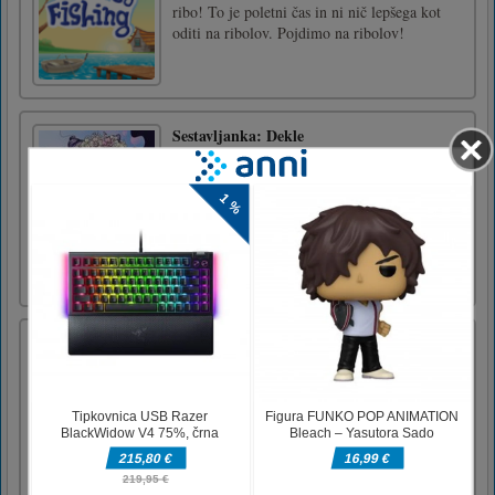
ribo! To je poletni čas in ni nič lepšega kot
oditi na ribolov. Pojdimo na ribolov!
Sestavljanka: Dekle
Zdaj imamo tradicionalno igro 2D
sestavljanke, imenovano Jigsaw Puzzle: Girl.
Vaša naloga je uskladiti vse dele tam, kjer bi
morali biti. Na voljo je pet velikosti
sestavljank, ki jih lahko preizkusite, lahko
začnete z 12 kosi, da najprej spoznate vzorec.
Uporabite namige, ko zai [...]
Snegurochka – ruska ledena princesa
Novo leto bo kmalu! In to pomeni - drevo,
zabava, darila in seveda dedek mraz. In z njim
vedno prihaja njegova ljubljena vnukinja in
pomočnica - Snegurochka. Ta ljubka deklica
je prava ledena princesa. Občudujte njene
čudovite obleke - sarafane, krznene plašče in
kokošnike. Izber [...]