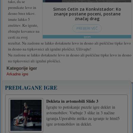
tako, da se
premikate levo in
desno brez trkov.
imate lahko 5
zrušitev. Ko igrate,
zbirajte kovance na
cesti za svoj
rezultat. Na zaslonu se lahko dotaknete levo in desno ali puščične tipke levo
in desno na tipkovnici ali igralni ploščici. Uživajte!
Na zaslonu se lahko dotaknete levo in desno ali puščične tipke levo in desno
na tipkovnici ali igralni ploščici.
Kategorije iger
Arkadne igre
PREDLAGANE IGRE
Dekleta in avtomobili Slide 3
Igrajte to potiskanje puzzle igre deklet in
avtomobilov. Vsebuje 3 slike in 3 načine
igranja.Uporabite miško za igranje te html5
igre avtomobilov in deklet.