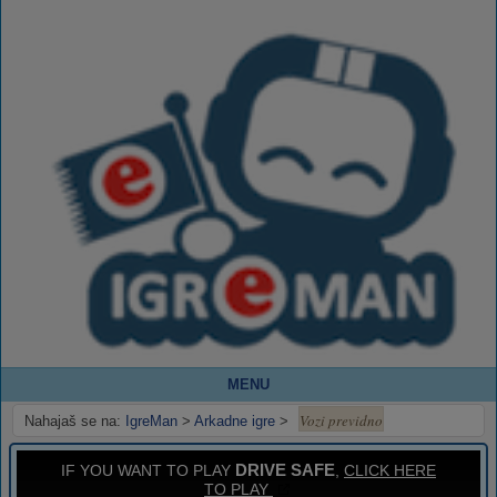
MENU
Vozi previdno
Nahajaš se na:
IgreMan
>
Arkadne igre
>