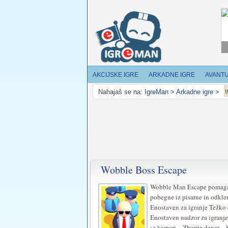
AKCIJSKE IGRE
ARKADNE IGRE
AVANT
W
Nahajaš se na:
IgreMan
>
Arkadne igre
>
Wobble Boss Escape
Wobble Man Escape pomaga
pobegne iz pisarne in odkle
Enostaven za igranje Težko 
Enostaven nadzor za igranje
se kameri – Zberite denar – S