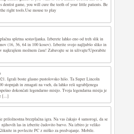
s dentist game, you will cure the teeth of your little patients. Be
the right tools.Use mouse to play
plačna spletna sestavljanka. Izberete lahko eno od treh slik in
inov (16, 36, 64 in 100 kosov). Izberite svojo najljubšo sliko in
 v najkrajšem možnem času! Zabavajte se in uživajte!Uporabite
a
021. Igrali boste glasno pustolovsko hišo. Ta Super Lincoln
00 stopnjah in zmagati na vseh, da lahko reši ugrabljenega
uspešno dokončati legendarno misijo. Tvoja legendarna misija je
 [...]
e priložnostna brezplačna igra. Na vas čakajo 4 samorogi, da se
 njihovih las in izberite čudovito barvo. Na izbiro je veliko
.Kliknite in povlecite PC z miško za predvajanje. Mobile.