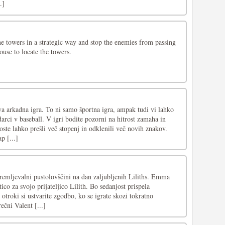
.]
e towers in a strategic way and stop the enemies from passing
use to locate the towers.
va arkadna igra. To ni samo športna igra, ampak tudi vi lahko
darci v baseball. V igri bodite pozorni na hitrost zamaha in
te lahko prešli več stopenj in odklenili več novih znakov.
p [...]
remljevalni pustolovščini na dan zaljubljenih Liliths. Emma
ico za svojo prijateljico Lilith. Bo sedanjost prispela
otroki si ustvarite zgodbo, ko se igrate skozi tokratno
ečni Valent [...]