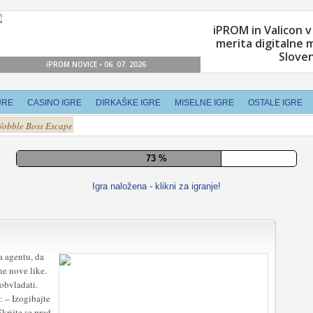
URE
CASINO IGRE
DIRKAŠKE IGRE
MISELNE IGRE
OSTALE IGRE
obble Boss Escape
79 %
Igra naložena - klikni za igranje!
 agentu, da
ne nove like.
obvladati.
: – Izogibajte
krijte se pred