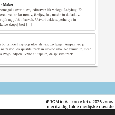
ir Maker
pomagal ustvariti svoj edinstven lik v slogu Ladybug. Za
erete veliko kostumov, čevljev, las, maske in dodatkov.
vojih najljubših barvah. Ustvari dekle superheroja in
lahko skupaj bori [...]
 bo prinesel največji ulov ali vaše življenje. Ampak vse je
 na zaslon, da spustite trnek in ulovite ribo. Ne zamudite, sicer
 svojo ladjo!Kliknite ali tapnite, da spustite trnek.