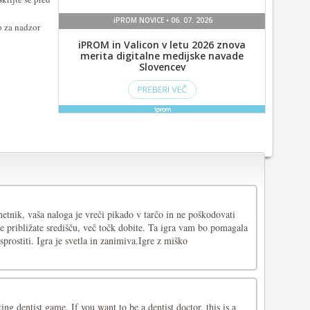
o za nadzor
umetnik, vaša naloga je vreči pikado v tarčo in ne poškodovati
e približate središču, več točk dobite. Ta igra vam bo pomagala
sprostiti. Igra je svetla in zanimiva.Igre z miško
ting dentist game. If you want to be a dentist doctor, this is a