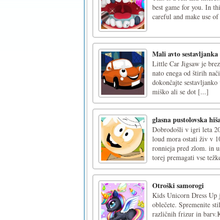
best game for you. In thi
careful and make use of 
Mali avto sestavljanka
Little Car Jigsaw je brez
nato enega od štirih nač
dokončajte sestavljanko
miško ali se dot [...]
glasna pustolovska hiš
Dobrodošli v igri leta 2
loud mora ostati živ v 1
ronnieja pred zlom. in 
torej premagati vse težke
Otroški samorogi
Kids Unicorn Dress Up j
oblečete. Spremenite stil
različnih frizur in barv