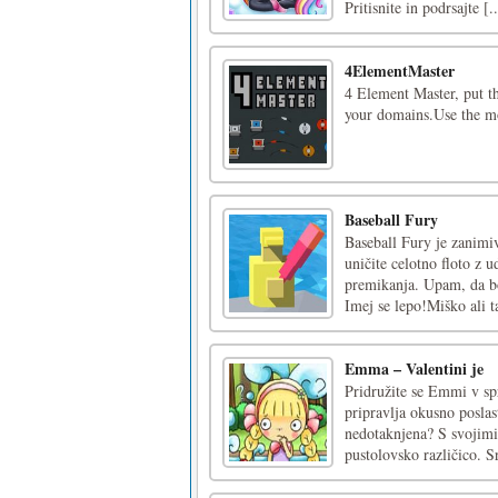
Pritisnite in podrsajte [..
4ElementMaster
4 Element Master, put th
your domains.Use the mo
Baseball Fury
Baseball Fury je zanimi
uničite celotno floto z u
premikanja. Upam, da bos
Imej se lepo!Miško ali ta
Emma – Valentini je
Pridružite se Emmi v sp
pripravlja okusno poslast
nedotaknjena? S svojimi 
pustolovsko različico. Sr