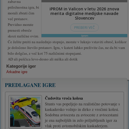
zabavna
priložnostna igra, bi
morali zbrati čim
več prstanov.
Previdno morate
prenesti obroče
skozi različne ovire.
Če želite preiti na naslednjo stopnjo, morate v luknjo vstaviti obroč, kolikor
je določeno število prstanov. Igra, v kateri lahko preživite čas, ne da bi vam
bilo dolgčas, z več kot 75 različnimi stopnjami.
AD ali puščica levo-desno ali miška ali dotik
Kategorije iger
Arkadne igre
PREDLAGANE IGRE
Čudovita vroča kolesa
Stunts vas popeljejo na realistično potovanje s
kaskadersko vožnjo in dirko z vročimi kolesi.
Sodobna avtocesta za avtoceste z avtocestami
je ena najboljših in zelo priljubljenih iger za
vlak proti avtomobilskim kaskaderjem.