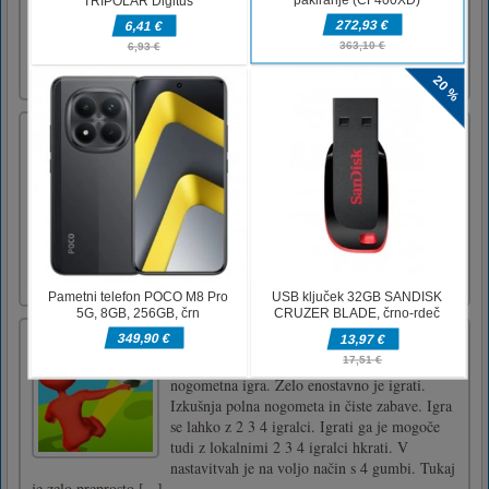
the planet. Intergalactic transport is booming,
but the path to a new planet is perilous. An
unknown AI with an army of robots is trying
to stop humanity on the [...]
Foot Doctor Clinic
HELP! Doctor, I hurt my feet, ouch! It is so
painful (T﹏T) ! Could you please help me to
cure my feet? I know you have the best
medical tools here! Foot Doctor features: ♥
Select adorable patients. ♥ Lots of Free
medical tools designed. ♥ Placate patients with free gifts. Downloa
[...]
Zabaven nogomet 3D
To je na fiziki temelječa 3D smešna kul
nogometna igra. Zelo enostavno je igrati.
Izkušnja polna nogometa in čiste zabave. Igra
se lahko z 2 3 4 igralci. Igrati ga je mogoče
tudi z lokalnimi 2 3 4 igralci hkrati. V
nastavitvah je na voljo način s 4 gumbi. Tukaj
je zelo preprosto [...]