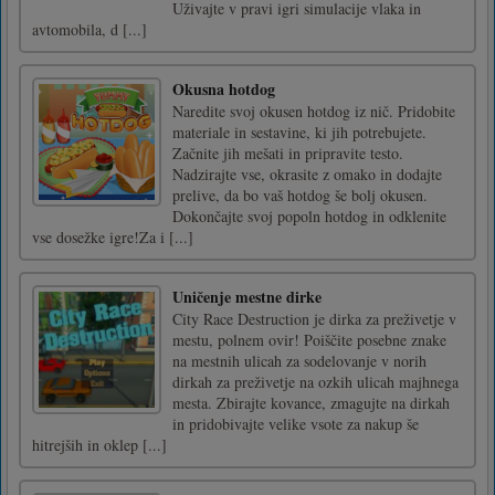
Uživajte v pravi igri simulacije vlaka in
avtomobila, d [...]
Okusna hotdog
Naredite svoj okusen hotdog iz nič. Pridobite
materiale in sestavine, ki jih potrebujete.
Začnite jih mešati in pripravite testo.
Nadzirajte vse, okrasite z omako in dodajte
prelive, da bo vaš hotdog še bolj okusen.
Dokončajte svoj popoln hotdog in odklenite
vse dosežke igre!Za i [...]
Uničenje mestne dirke
City Race Destruction je dirka za preživetje v
mestu, polnem ovir! Poiščite posebne znake
na mestnih ulicah za sodelovanje v norih
dirkah za preživetje na ozkih ulicah majhnega
mesta. Zbirajte kovance, zmagujte na dirkah
in pridobivajte velike vsote za nakup še
hitrejših in oklep [...]