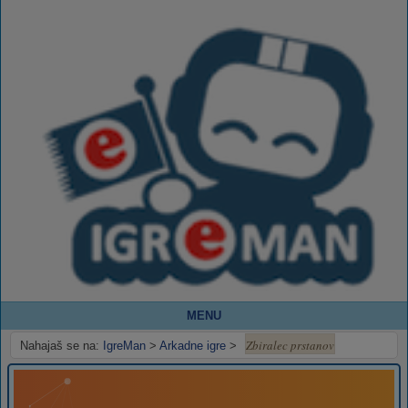
MENU
Zbiralec prstanov
Nahajaš se na:
IgreMan
>
Arkadne igre
>