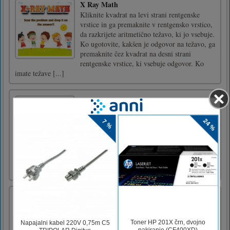
X Ray Math
Kliknite kvadrat na levi strani rentgenske
vrstice in ga premaknite v rentgensko vrstico,
da razkrijete aritmetično težavo, ki jo vsebuje.
Ko ugotovite, kakšen je odgovor na težavo, ga
premaknite čez kvadrat na desni strani
rentgenske vrstice, ki vsebuje odgovor. Ko
imate težave [...]
Ljubezenska zgodba navijačice
Pomagaj tej hiteči navijačici, da se pripravi na
zmenek v tej igri preobrazbe. Ne samo, da jo
boste preobrazili, ampak boste tudi njen
osebni vodnik v modnih zadevah. Negujte
njen obraz s posebnimi maskami in očistite
kožo za naslednje ličenje. Izberite pametno,
manikuro in priče [...]
[Hard] Spaceline Pilot
As the iArth is on the edge of collapse,
anyone who can acquire enough
cryptocurrency for the flight is trying to leave