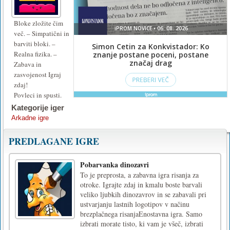
Bloke zložite čim
več. – Simpatični in
barviti bloki. –
Realna fizika. –
Zabava in
zasvojenost Igraj
zdaj!
Povleci in spusti.
Kategorije iger
Arkadne igre
PREDLAGANE IGRE
Pobarvanka dinozavri
To je preprosta, a zabavna igra risanja za
otroke. Igrajte zdaj in kmalu boste barvali
veliko ljubkih dinozavrov in se zabavali pri
ustvarjanju lastnih logotipov v načinu
brezplačnega risanjaEnostavna igra. Samo
izbrati morate tisto, ki vam je všeč, izbrati