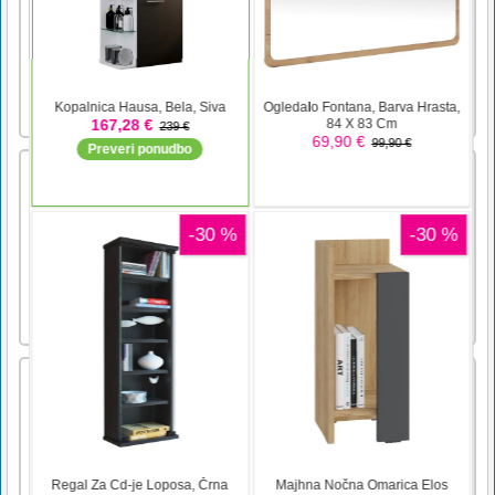
spremenili v legendarnega kavboja. Zdaj
poskusite kavboje in puške. Za zmago v tem
krogu moraš ubiti 20 kriminalcev. Pojdite v
pub in se skrijete za leseno ograjo, ne
streljajte jih drugi, poglejmo, ali ste lahko
končni zmagovalec igre Kogam [...]
Night Time Cars Jigsaw
Night Time Cars Jigsaw is a free online game
from genre of puzzle and jigsaw games. You
can select one of the 12 images and then select
one of the three modes: easy with 25 pieces,
medium with 49 pieces and hard with 100
pieces. Have fun and enjoy!Use the mouse to
play the game o [...]
božični spomin
Božič se bliža in pozdravili ga bomo s to
spominsko mini igro. Kliknite na karte, da jih
obrnete in si zapomnite njihove položaje. S
svojim spominom ob božiču poiščite vse pare
kart v tej spominski različici. Poskusite