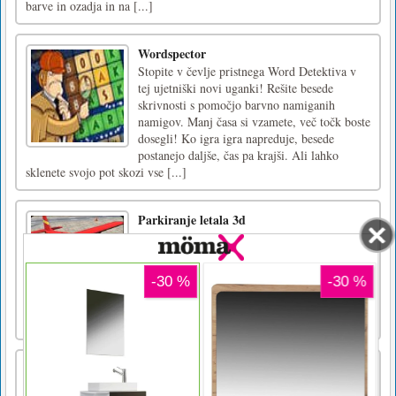
barve in ozadja in na [...]
Wordspector
Stopite v čevlje pristnega Word Detektiva v
tej ujetniški novi uganki! Rešite besede
skrivnosti s pomočjo barvno namiganih
namigov. Manj časa si vzamete, več točk boste
dosegli! Ko igra igra napreduje, besede
postanejo daljše, čas pa krajši. Ali lahko
sklenete svojo pot skozi vse [...]
Parkiranje letala 3d
Dobrodošli v sezoni hit pilot pilota parkiranje
kralj, kjer boste doživeli blimp, velik airbus
ali letalo parkiranje in letenje. Ta brezplačna
simulator 3d parkirnega simulatorja letenja je
edinstvena in prvič v zgodovini iger, kjer
boste pilot in letalo parkirali na letališčih. [...]
Kogama: Zahodno mesto
Prepeljali ste se na divji zahod in se