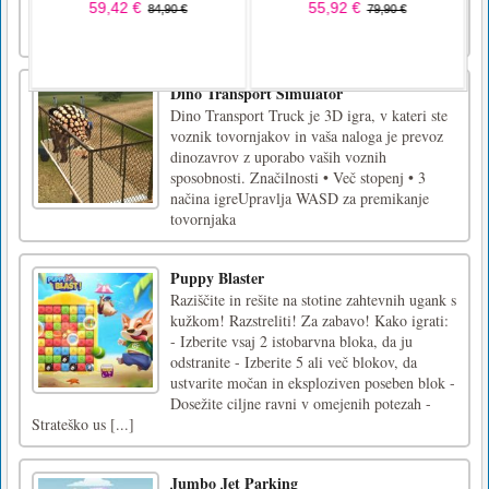
odkleniti vse karte v najkrajšem možnem
času, da boste lahko [...]
Dino Transport Simulator
Dino Transport Truck je 3D igra, v kateri ste
voznik tovornjakov in vaša naloga je prevoz
dinozavrov z uporabo vaših voznih
sposobnosti. Značilnosti • Več stopenj • 3
načina igreUpravlja WASD za premikanje
tovornjaka
Puppy Blaster
Raziščite in rešite na stotine zahtevnih ugank s
kužkom! Razstreliti! Za zabavo! Kako igrati:
- Izberite vsaj 2 istobarvna bloka, da ju
odstranite - Izberite 5 ali več blokov, da
ustvarite močan in eksploziven poseben blok -
Dosežite ciljne ravni v omejenih potezah -
Strateško us [...]
Jumbo Jet Parking