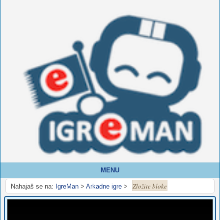
MENU
Zložite bloke
Nahajaš se na:
IgreMan
>
Arkadne igre
>