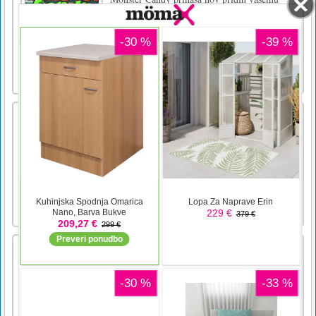
iskanju ugankarskih pustolovščin. Igralci
začnejo s ploščo bonbonov, ki jo morajo
obrniti, da bi našli dobre bonbone. Ko ga
obrnete, vam bo smer, kamor gledajo dobri
bonboni, pokazala, za katere bonbone meni,
da so pošast. Več dobrih bonbon [...]
Car Rush
Car Rush is a very interesting leisure puzzle
game. It's simple, easy and pleasant to play, it
will bring you a comfortable experience. You
need to control your own car, drive on the
road, avoid all kinds of obstacles, and try to
survive for a longer time. Can you create a
new sc [...]
3d biljardna piramida
3d Billiard Piramida je oblika žepnega
biljarda, ki se igra na modificirani mizi za
snooker z ožjimi žepi. Različica z barvnimi
žogami po vzoru kroglic v bazenu je znana