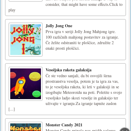
consider, that might have some effects.Click to
play
Jolly Jong One
Prva igra v seriji Jolly Jong Mahjong igre.
100 različnih mahjong postavitev za igranje.
Če želite odstraniti te ploščice, združite 2
enaki prosti ploščici.
Vesoljska raketa galaksija
Če ste vedno sanjali, da bi osvojili širna
prostranstva vesolja, potem je ta igra za vas,
to je vesoljska raketa, ki leti v galaksiji in se
izogibajte Meteoroidu na poti. Poletite s svojo
vesoljsko ladjo skozi vesolje in galaksijo ter
uživajte v igranju.Za igranje tapnite zaslon
[...]
Monster Candy 2021
Monster Candy prinaša nov pridih vašemu