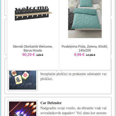
kot ruski bazen. V zahodnih državah je igra
znana kot piramidni biljard ali preprosto
piramida v strokovnih kr [...]
Nori taksist
Mad Taxi Driver je odlična dirkalna igra
HTML5. Vozite taksi in ostanite živi.
Dvignite nitro in gorivo, da boste daljši. Vozi
ali umri…. Vso srečo!miška ali tipke na dotik
MahJong
Samo Mahjong in ti. Združite dve enaki
brezplačni ploščici in poskusite odstraniti vse
ploščice.
Car Defender
Nadgradite svoje vozilo, da ubranite vsak val
sovražnikovih napadov! Več zlata kot morate