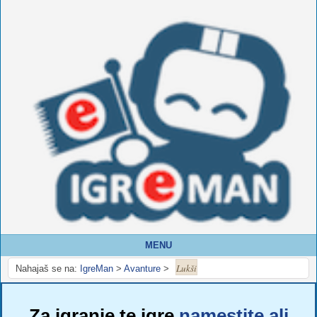
MENU
Lukši
Nahajaš se na:
IgreMan
>
Avanture
>
Za igranje te igre
namestite ali