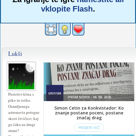
vklopite Flash
.
Lukši
Pustolovščina s
piko in točko.
Osamljenega
astronavta potegne
skozi črvičico; kaj
ga čaka na drugi
strani?