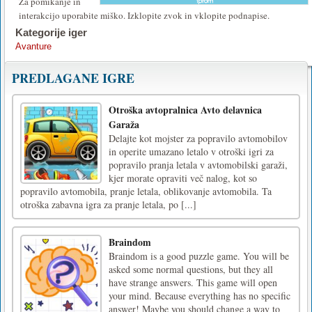
Za pomikanje in
interakcijo uporabite miško. Izklopite zvok in vklopite podnapise.
Kategorije iger
Avanture
PREDLAGANE IGRE
Otroška avtopralnica Avto delavnica
Garaža
Delajte kot mojster za popravilo avtomobilov
in operite umazano letalo v otroški igri za
popravilo pranja letala v avtomobilski garaži,
kjer morate opraviti več nalog, kot so
popravilo avtomobila, pranje letala, oblikovanje avtomobila. Ta
otroška zabavna igra za pranje letala, po [...]
Braindom
Braindom is a good puzzle game. You will be
asked some normal questions, but they all
have strange answers. This game will open
your mind. Because everything has no specific
answer! Maybe you should change a way to