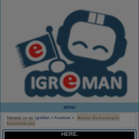
MENU
Monster Truck nemogoče
Nahajaš se na:
IgreMan
>
Avanture
>
kaskaderske poti