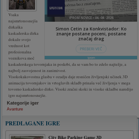
Vsaka
najsmrtonosnejša
dirkaška
kaskaderska dirka
dokaže svojo
vrednost kot
profesionalna
voznikova moč
kaskaderskega tovornjaka in poskrbi, da se vam bo to zdelo najtežje, a
najbolj zasvojenost in zanimivost.
Visokokakovostna glasba v ozadju daje resničen življenjski učinek.3D
animacija tovornjakov in vrtoglavih skladb prinaša več življenja v mega
tovorno kaskadersko dirko. Visoki zračni skoki in visoke skladbe naredijo
igro najsmrtonosnejše.
Kategorije iger
Avanture
PREDLAGANE IGRE
City Bike Parking Game 3D