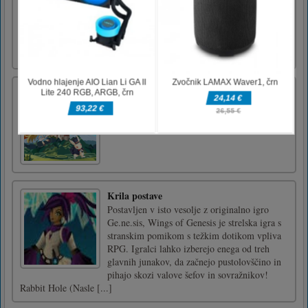
vse obarvane. Če želite spremeniti barvo žoge,
izpustite ognjemet v sredini. Pobarvaj bele
kroglice v njihove najljubše barve z barvnimi
kroglicami! Pazi na bombe!Tapnite za
predvajanje. [...]
Alice v Tetrislandu
Igra Tetris, spustite bloke in dokončajte
vodoravne črte.
Krila postave
Postavljen v isto vesolje z originalno igro
Ge.ne.sis, Wings of Genesis je strelska igra s
stranskim pomikom s težkim dotikom vpliva
RPG. Igralci lahko izberejo enega od treh
glavnih junakov, da začnejo pustolovščino in
pihajo skozi valove šefov in sovražnikov!
Rabbit Hole (Nasle [...]