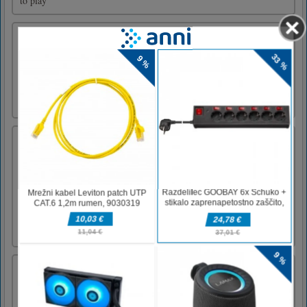
to play
Sticky Ninja Academy
Lahko postanete mojster lepljivih nindž?
Preizkusite v tej nenavadni igri za platformo /
puzzle, da napredujete do višine ninje. Pojdite
skozi 30 stopenj in premagajte sovražnike za
odklepanje izhodnih vrat.
Tlačni čistilnik
Tlačni čistilnik ni samo simulacija čiščenja,
ampak tudi arkadna igra, ki je narejena iz 3D-
igre za likovno umetnost. Uporabite
vodovodno cev, da očistite vse umazane
predmete in dobite vse tri rumene zvezde na
vsaki ravni. Veseli me, da boste uživali pod
tlakom!Miško ali tapnite [...]
Pull The Rocket
Pull The Rocket je arkadna igra. Vse žoge
morate spustiti v vedro in se prepričati, da so