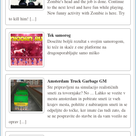
Zombie's head and the job is done. Continue
to the next level and have fun while playing.
New funny activity with Zombie is here. Try
to kill him! [...]
Tek samorog
Dosežite boljši rezultat s svojim samorogom,
ki teče in skače z ene platforme na
drugouporabljajte samo miško
Amsterdam Truck Garbage GM
Ste pripravljeni na simulacijo realističnih
smeti za tovornjake? No ... Lahko se vozite v
mestu amsterdam in pobirate smeti iz vseh
krajev mesta, pohitite z nabiranjem smeti in se
odpeljite do točke, ker imate čas tudi zato, da
se ne pospravite do stavbe in da vam vozilo ne
oprav [...]