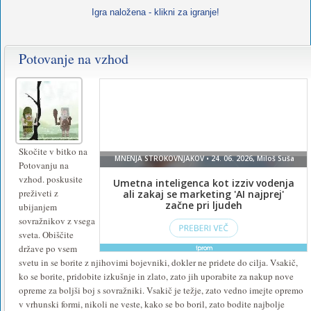
Igra naložena - klikni za igranje!
Potovanje na vzhod
Za
igranje
te
igre
namestite
Skočite v bitko na
Potovanju na
ali
vzhod. poskusite
vklopite
preživeti z
ubijanjem
Flash
.
sovražnikov z vsega
sveta. Obiščite
države po vsem
svetu in se borite z njihovimi bojevniki, dokler ne pridete do cilja. Vsakič,
ko se borite, pridobite izkušnje in zlato, zato jih uporabite za nakup nove
opreme za boljši boj s sovražniki. Vsakič je težje, zato vedno imejte opremo
v vrhunski formi, nikoli ne veste, kako se bo boril, zato bodite najbolje