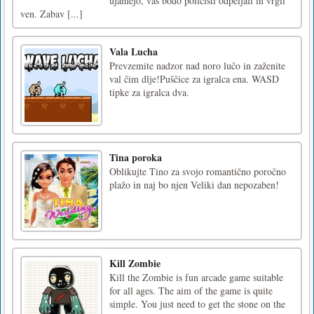
ujamejo, vas bodo policisti odpeljali in vrgli
ven. Zabav [...]
Vala Lucha
Prevzemite nadzor nad noro lučo in zaženite
val čim dlje!Puščice za igralca ena. WASD
tipke za igralca dva.
Tina poroka
Oblikujte Tino za svojo romantično poročno
plažo in naj bo njen Veliki dan nepozaben!
Kill Zombie
Kill the Zombie is fun arcade game suitable
for all ages. The aim of the game is quite
simple. You just need to get the stone on the