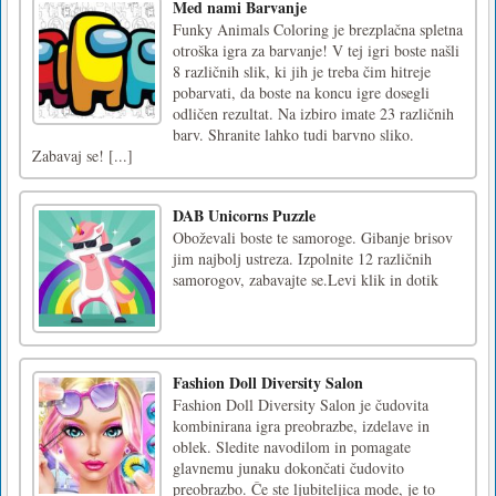
Med nami Barvanje
Funky Animals Coloring je brezplačna spletna
otroška igra za barvanje! V tej igri boste našli
8 različnih slik, ki jih je treba čim hitreje
pobarvati, da boste na koncu igre dosegli
odličen rezultat. Na izbiro imate 23 različnih
barv. Shranite lahko tudi barvno sliko.
Zabavaj se! [...]
DAB Unicorns Puzzle
Oboževali boste te samoroge. Gibanje brisov
jim najbolj ustreza. Izpolnite 12 različnih
samorogov, zabavajte se.Levi klik in dotik
Fashion Doll Diversity Salon
Fashion Doll Diversity Salon je čudovita
kombinirana igra preobrazbe, izdelave in
oblek. Sledite navodilom in pomagate
glavnemu junaku dokončati čudovito
preobrazbo. Če ste ljubiteljica mode, je to