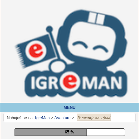
MENU
Potovanje na vzhod
Nahajaš se na:
IgreMan
>
Avanture
>
70 %