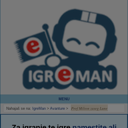
MENU
Prof Milton zaseg Lune
Nahajaš se na:
IgreMan
>
Avanture
>
Za igranje te igre
namestite ali