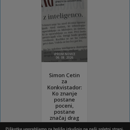
Piškotke uporabljamo za boljšo izkušnjo na naši spletni strani.