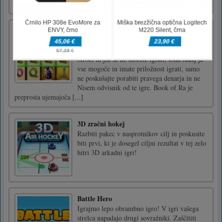
oviram
Knjiga Ra
Igralne igre lahko v resničnem življenju
izgledajo celo zanimive, vendar ste samo
otroci in jih še ne morete igrati, toda tukaj je
vse mogoče in imate priložnost igrati, samo
ne poskušajte porabiti pravega denarja in ne
Nisem odvisnik od te igre. Book of Ra je
preprosta ujemajoča [...]
3D zračni hokej
Razbiti pakec v nasprotnikov cilj in poskusite
biti prvi, ki je dosegel ciljni rezultat v tej zelo
hitri 3D arkadni igri!
Battle Hero
Igrajmo lepo obrambno igro! V igri vašega
strelca napadajo drugi sovražniki. Zaščititi