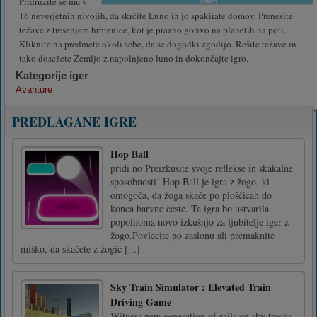
Pridružite se mu v
16 neverjetnih nivojih, da skrčite Luno in jo spakirate domov. Prenesite
težave z tresenjem hrbtenice, kot je prazno gorivo na planetih na poti.
Kliknite na predmete okoli sebe, da se dogodki zgodijo. Rešite težave in
tako dosežete Zemljo z napolnjeno luno in dokončajte igro.
Kategorije iger
Avanture
PREDLAGANE IGRE
Hop Ball
pridi no Preizkusite svoje reflekse in skakalne
sposobnosti! Hop Ball je igra z žogo, ki
omogoča, da žoga skače po ploščicah do
konca barvne ceste. Ta igra bo ustvarila
popolnoma novo izkušnjo za ljubitelje iger z
žogo.Povlecite po zaslonu ali premaknite
miško, da skačete z žogic [...]
Sky Train Simulator : Elevated Train
Driving Game
Witness new generation of rails on sky tracks