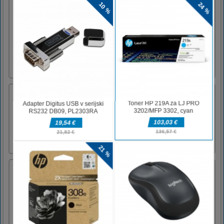
Aquaform Marinett in prijatelji
Dobrodošel mladi umetnik! Pokažite vsem
svoje talente. Te ljubke superjunake raje
obarvajte v njihovo vodno obliko. Uporabite
svetle barve in svojo domišljijo. Ladybug
sirena in njeni prijatelji vas ne bodo pustili
ravnodušne. Naredite posnetek zaslona in
delite rezultat s prijat [...]
Pita Realife kuhanje
V tej neverjetni igri za kuhanje skuhajte
okusno sadno pito!
Boat Dash
Ste na zabavni vožnji s čolnom. Med potjo
uživajte v čudovitih razgledih, ko se poskušate
izogniti oviram. Zbirajte dodatke, kot so
mehurčki in zvezdice. Kako daleč lahko
kolesarite?Vozite se s čolnom in se izogibajte