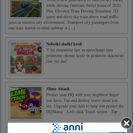
while driving futuristic bullet trains of 2020.
Play Elevated Train Driving Simulator 3D
game and drive sky train above road traffic
jams in massive city environment. Transport city passengers from
one train station to other subway st [...]
Nebeški sladki krofi
V tej simpatični igri za upravljanje časa
postrezite okusne krofe in poskusite dokončati
čim več dni!
Slime Attack
Protect your HQ with your mightiest finger
you have. Tap and destroy every slime you
see. Upgrade your skill to help you protect the
HQMouse - Left-click Touch-screen - Tap