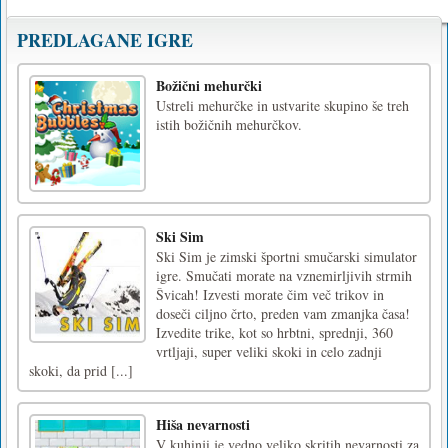
PREDLAGANE IGRE
Božični mehurčki
Ustreli mehurčke in ustvarite skupino še treh
istih božičnih mehurčkov.
Ski Sim
Ski Sim je zimski športni smučarski simulator
igre. Smučati morate na vznemirljivih strmih
Švicah! Izvesti morate čim več trikov in
doseči ciljno črto, preden vam zmanjka časa!
Izvedite trike, kot so hrbtni, sprednji, 360
vrtljaji, super veliki skoki in celo zadnji
skoki, da prid [...]
Hiša nevarnosti
V kuhinji je vedno veliko skritih nevarnosti za