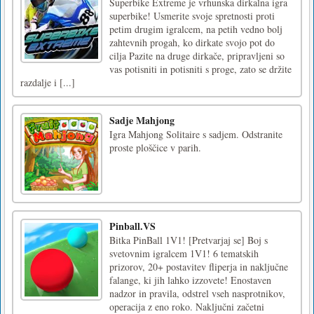
Superbike Extreme je vrhunska dirkalna igra
superbike! Usmerite svoje spretnosti proti
petim drugim igralcem, na petih vedno bolj
zahtevnih progah, ko dirkate svojo pot do
cilja Pazite na druge dirkače, pripravljeni so
vas potisniti in potisniti s proge, zato se držite
razdalje i [...]
Sadje Mahjong
Igra Mahjong Solitaire s sadjem. Odstranite
proste ploščice v parih.
Pinball.VS
Bitka PinBall 1V1! [Pretvarjaj se] Boj s
svetovnim igralcem 1V1! 6 tematskih
prizorov, 20+ postavitev fliperja in naključne
falange, ki jih lahko izzovete! Enostaven
nadzor in pravila, odstrel vseh nasprotnikov,
operacija z eno roko. Naključni začetni