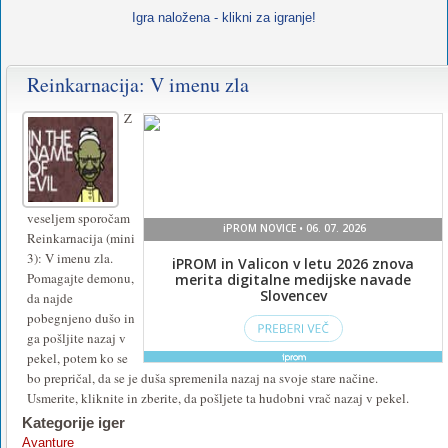
Igra naložena - klikni za igranje!
Reinkarnacija: V imenu zla
Za
igranje
Z
te
igre
namestite
veseljem sporočam
Reinkarnacija (mini
ali
3): V imenu zla.
vklopite
Pomagajte demonu,
da najde
Flash
.
pobegnjeno dušo in
ga pošljite nazaj v
pekel, potem ko se
bo prepričal, da se je duša spremenila nazaj na svoje stare načine.
Usmerite, kliknite in zberite, da pošljete ta hudobni vrač nazaj v pekel.
Kategorije iger
Avanture