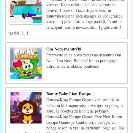
varnost. Kako rešiti te nenadne varnostne
težave? House of Hazards je smešna in
zahtevna lokalna akcijska igra za več igralcev,
katere cilj je končati naloge po hiši, hkrati pa
se izogniti norim nevarnostim. Igrajte z do 4
igralci, [...]
Om Nom mehurčki
Pripravite se na novo zahtevno avanturo Om
Nom 'Om Nom Bubbles' in mu pomagajte
ustreliti vse te okusne bonbone!
Bonny Baby Lion Escape
Games4King Escape Games vam prinaša to
točko in klik najnovejše nove igre za pobeg iz
sobe, še posebej za ljubitelje pobegov.
Games4King Escape Games Free New Room
Escape Games je kombinacija več iger za
pobeg iz sob in vrat na različnih lokacijah. Ko