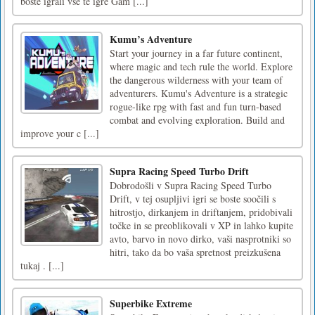
boste igrali vse te igre Gam [...]
Kumu’s Adventure
Start your journey in a far future continent,
where magic and tech rule the world. Explore
the dangerous wilderness with your team of
adventurers. Kumu's Adventure is a strategic
rogue-like rpg with fast and fun turn-based
combat and evolving exploration. Build and
improve your c [...]
Supra Racing Speed Turbo Drift
Dobrodošli v Supra Racing Speed Turbo
Drift, v tej osupljivi igri se boste soočili s
hitrostjo, dirkanjem in driftanjem, pridobivali
točke in se preoblikovali v XP in lahko kupite
avto, barvo in novo dirko, vaši nasprotniki so
hitri, tako da bo vaša spretnost preizkušena
tukaj . [...]
Superbike Extreme