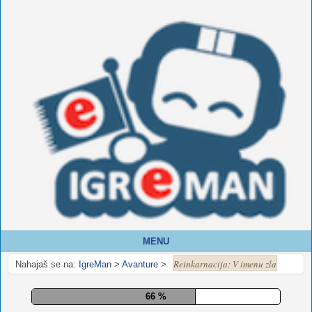
MENU
Reinkarnacija: V imenu zla
Nahajaš se na:
IgreMan
>
Avanture
>
70 %