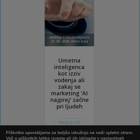
Piškotke uporabljamo za boljšo izkušnjo na naši spletni strani.
Več o piškotkih lahko izveste ali jih izklopite v
nastavitvah