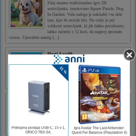
Zdaj imamo tradicionalno igro 2D
sestavljanke, imenovano Jigsaw Puzzle: Dog
In Garden. Vaša naloga je uskladiti vse dele
tam, kjer bi morali biti. Na voljo je pet
velikosti sestavljank, ki jih lahko preizkusite,
lahko začnete z 12 kosi, da najprej spoznate
vzorec. Uporabite namig [...]
Pirati 5 razlik
Točka 5 Razlike med dvema
slikama.Dotaknite se ali kliknite mesto, kjer
najdete razliko med dvema fotografijama
Piškotek hrčka
Igrajte se s hrčki in jih hranite s
piškotki!Kliknite sklepe, da jih odstranite.