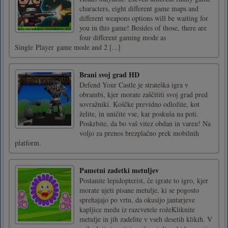
characters, eight different game maps and
different weapons options will be waiting for
you in this game! Besides of those, there are
four different gaming mode as
Single Player game mode and 2 [...]
Brani svoj grad HD
Defend Your Castle je strateška igra v
obrambi, kjer morate zaščititi svoj grad pred
sovražniki. Koščke previdno odložite, kot
želite, in uničite vse, kar poskuša na poti.
Poskrbite, da bo vaš vitez obdan in varen! Na
voljo za prenos brezplačno prek mobilnih
platform.
Pametni zadetki metuljev
Postanite lepidopterist, če igrate to igro, kjer
morate ujeti pisane metulje, ki se pogosto
sprehajajo po vrtu, da okusijo jantarjeve
kapljice medu iz razcvetele rožeKliknite
metulje in jih zadelite v vseh desetih klikih. V