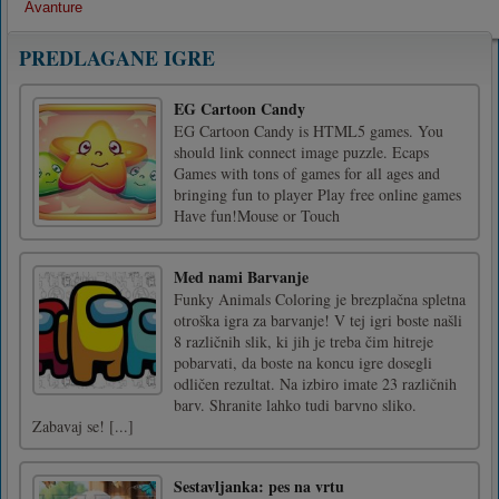
Avanture
PREDLAGANE IGRE
EG Cartoon Candy
EG Cartoon Candy is HTML5 games. You
should link connect image puzzle. Ecaps
Games with tons of games for all ages and
bringing fun to player Play free online games
Have fun!Mouse or Touch
Med nami Barvanje
Funky Animals Coloring je brezplačna spletna
otroška igra za barvanje! V tej igri boste našli
8 različnih slik, ki jih je treba čim hitreje
pobarvati, da boste na koncu igre dosegli
odličen rezultat. Na izbiro imate 23 različnih
barv. Shranite lahko tudi barvno sliko.
Zabavaj se! [...]
Sestavljanka: pes na vrtu