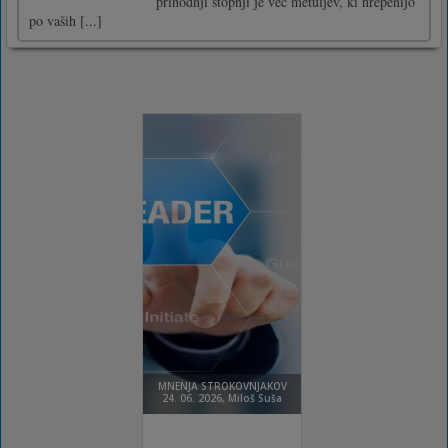
prihodnji stopnji je več metuljev, ki hrepenijo
po vaših [...]