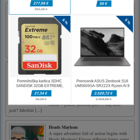
Ena celica
Ena celica je igra s kartami pasijansa. Tu se
lahko zabavate v igri za poker. Je malo težko,
primerjati se moraš s specifičnimi kartami.
Kartice se ujemajo v številčnem vrstnem redu,
vendar se lahko ujemajo samo različne barve.
Zaradi tega je igra težja. Verjamem pa, da
lahko to [...]
Baby Panda Care 2
Baby Panda Care 2 ponuja novo izkušnjo z
več interakcijami in vam omogoča, da skrbite
za 3 punčke različnih odtenkov kože! Pridite
in poskrbite za dojenčke! Všeč vam bo ta igra
varstva otrok! Otrok je lačen. Riževa pasta,
mleko v prahu, jabolčni pire ... Kaj hoče
jesti? Jabolčni [...]
Heads Mayhem
A super adventure full of action begins with
Heads Mayhem! Eleven different funny game