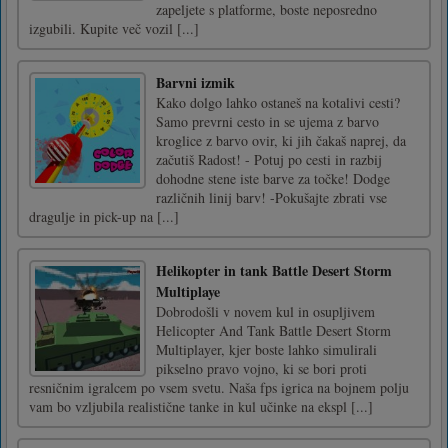
zapeljete s platforme, boste neposredno
izgubili. Kupite več vozil [...]
Barvni izmik
Kako dolgo lahko ostaneš na kotalivi cesti?
Samo prevrni cesto in se ujema z barvo
kroglice z barvo ovir, ki jih čakaš naprej, da
začutiš Radost! - Potuj po cesti in razbij
dohodne stene iste barve za točke! Dodge
različnih linij barv! -Pokušajte zbrati vse
dragulje in pick-up na [...]
Helikopter in tank Battle Desert Storm
Multiplaye
Dobrodošli v novem kul in osupljivem
Helicopter And Tank Battle Desert Storm
Multiplayer, kjer boste lahko simulirali
pikselno pravo vojno, ki se bori proti
resničnim igralcem po vsem svetu. Naša fps igrica na bojnem polju
vam bo vzljubila realistične tanke in kul učinke na ekspl [...]