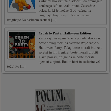
s šibkimi boksarji na platformi, da premagate
končnega šefa na vsaki ravni. Če srečate
boksarja, ki je močnejši od vašega, se
izogibajte boju z njim, temveč se mu
izogibajte.Na osebnem računal [...]
Crush to Party: Halloween Edition
Zmečkajte in ujemajte se s pošasti, dokler ne
boste dovolj točk, da okrasite svoje sanje o
Halloween Party. Tukaj boste morali biti zelo
spretni in hitri, enkrat boste morali drobiti
glavo pošasti, drugič pa se boste morali
ujemati z njimi. Bodite hitri in zaslužite več
točk! Po [...]