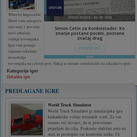
Wheeler Impossible
Stunt vam omogoča
uživanje v povsem
novi izkušnji
vožnje tovornjaka.
Igra vam ponuja
izjemno izkušnjo
ravnotežja
tovornjaka na celotni poti. Tukaj se morate osredotočiti na cikcakove poti.
Kategorije iger
Dirkaške igre
PREDLAGANE IGRE
World Truck Simulator
World Truck Simulator je simulacijska igra
kaskaderske vožnje terenskih vozil. Za vas
imamo več nivojev, da se pravočasno
pripeljete do cilja. Poskusite obdržati avto na
stezi in prestopite vse kontrolne točke. Če