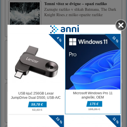
Temni vitez se dvigne – opazi razliko
Zaznajte razliko v slikah Batmana, The Dark
Knight Rises.z miško opazite razlike
Božični svet Snowball
To je zimsko nadaljevanje sveta Snowball.
Vaš cilj je pomagati mučku Snowball skozi 20
zahtevnih stopenj.
Snežni prvaki
Vojna snežne kepe je vklopljena! Postanite
vrhunski prvak v snežni kepi v naši zimski
vojni s snežno kepo. Odkrijte več kot 50
snežnih stopenj in zberite vse trofeje in
kovance. Zgrabite vas prijatelji - prihaja zima.