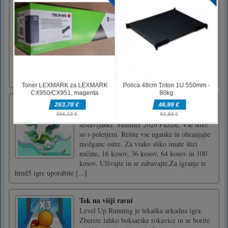
Igra streljanje ostrostrelske steklenice
V trgovini z orožjem izberite svojo najljubšo
pištolo in v legendarni strelec v igri Streljanje
po steklenicah streljajte na steklenice, da
streljate na steklenice. Pokažite svoje
spretnosti ostrostrelskega streljanja s pravim
3d streljanjem po steklenicah v strelskih igrah
s piš [...]
Uganka za poletje 2020
Igrajte se s 6 slikami v tej popolni
sestavljanki: Summer 2020 Puzzle. Vse slike
so s poletjem. Rešite vse uganke in ohranjajte
možgane ostre. Za vsako sliko imate štiri
načine, 16 kosov, 36 kosov, 64 kosov in 100
kosov. Uživajte in se zabavajte.Za igranje te
html5 igre uporabite [...]
Tek na višji ravni
Level Up Running je tekaška arkadna igra.
Zberete lahko boksarske rokavice in se borite