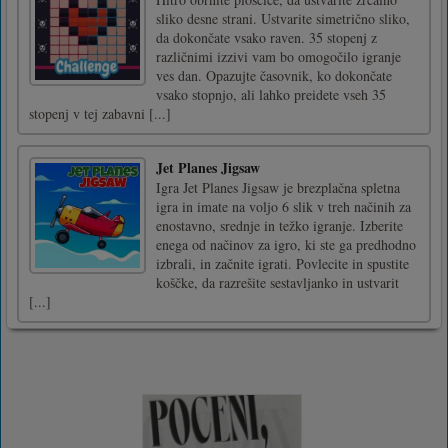
sliko desne strani. Ustvarite simetrično sliko,
da dokončate vsako raven. 35 stopenj z
različnimi izzivi vam bo omogočilo igranje
ves dan. Opazujte časovnik, ko dokončate
vsako stopnjo, ali lahko preidete vseh 35
stopenj v tej zabavni [...]
Jet Planes Jigsaw
Igra Jet Planes Jigsaw je brezplačna spletna
igra in imate na voljo 6 slik v treh načinih za
enostavno, srednje in težko igranje. Izberite
enega od načinov za igro, ki ste ga predhodno
izbrali, in začnite igrati. Povlecite in spustite
koščke, da razrešite sestavljanko in ustvarit
[...]