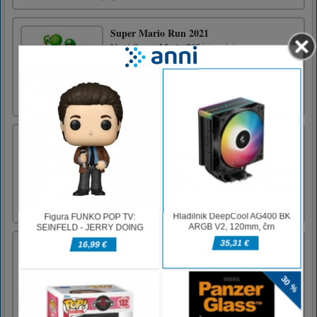
Super Mario Run 2021
Novi Super Mario 2021 je zdaj na
voljoUporabite puščice za premikanje in skok
Uporabite X in W za strel
Vsakodnevno Wordoku
Vsakodnevno nove ravni Wordokuja.
Wordoku je sudoku s črkami. Vsaka črka se
pojavi samo enkrat v vrstici, stolpcu ali polju
3x3.
Božična zabava Rainbow Girls
Dobrodošli v igri Rainbow Girls Christmas
Party. Skyler in Sunny sta najboljši
prijateljici. Odločili so se, da se bodo udeležili
božične zabave v Rainbow High. Oba sta na
skrivaj zaljubljena v Collina, ki prav tako