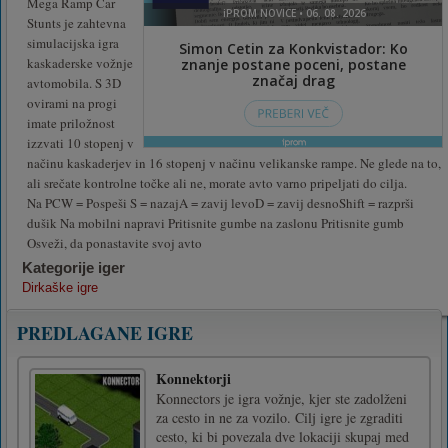
Mega Ramp Car
Stunts je zahtevna
simulacijska igra
kaskaderske vožnje
avtomobila. S 3D
ovirami na progi
imate priložnost
izzvati 10 stopenj v
načinu kaskaderjev in 16 stopenj v načinu velikanske rampe. Ne glede na to,
ali srečate kontrolne točke ali ne, morate avto varno pripeljati do cilja.
Na PCW = Pospeši S = nazajA = zavij levoD = zavij desnoShift = razprši
dušik Na mobilni napravi Pritisnite gumbe na zaslonu Pritisnite gumb
Osveži, da ponastavite svoj avto
Kategorije iger
Dirkaške igre
PREDLAGANE IGRE
Konnektorji
Konnectors je igra vožnje, kjer ste zadolženi
za cesto in ne za vozilo. Cilj igre je zgraditi
cesto, ki bi povezala dve lokaciji skupaj med