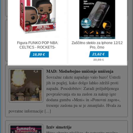
prihaja na zabavo. Tako ga dekleta poskušajo
navdušiti s svojim [...]
Jetpackman strelec
jetpackman shooter je arkadna igra html5,
zbirajte kovance, da si prislužite točke na odru
in ustrelite vesoljcauporabite puščično tipko
na tipkovnici ali uporabite sledilno ploščico
na zaslonu
MAD: Medsebojno uničenje uničenja
Sovražne rakete napadajo vašo bazo! Ustreli
jih in poglej, kako dolgo lahko zdržiš proti
napadu. Posodobitev: Zaradi priljubljenega
povpraševanja sta na zaslon za nakup igre
dodana gumba »Meni« in »Ponovni zagon«,
tresenje zaslona pa se je zmanjšalo. Hvala za
povratne informacije [...]
Izziv simetrije
Hitro obrnite ploščice, da ustvarite zrcalno