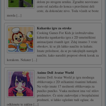
delom po strogem urniku. Zgradite neovirano
cesto od začetka do konca s pravilnimi deli
ceste, da dokončate nivo. Toda včasih se boste
morda [...]
Kuharske igre za otroke
Cooking Games For Kids je izobraževalna
kuharska ugankarska igra z 2D umetniškimi
animacijami risanih iger. Zdaj imamo 3 vrste
obrokov, ki se jih lahko naučite in kuhate.
Imate priložnost, da se po takojšnjih namigih
naučite, kako narediti preprost obrok korak za
korakom. Nekater [...]
Anime Doll Avatar World
Anime Doll Avatar World je igra modnega
oblikovanja z 2D srčkanimi risanimi lutkami.
Na voljo imate 17 možnosti oblikovanja za
punčko punčko. Vsaka možnost ima več stilov
predmetov. Če niste zadovoljni z brezplačnimi
predmeti, si lahko ogledate tudi oglase, da
odklenete te zaklen [...]