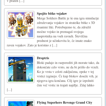
v prazen [...]
Spojite bitko vojakov
Merge Soldiers Battle je še ena igra simulacije
združevanja vojakov in strateške bitke s 3D
risanimi liki. Potrebujemo te, da združiš
močno vojsko in premagaš svojega
nasprotnika na vseh ravneh. Številčna
prednost je učinkovita le, če imate enako
raven vojakov. Zato je koristno z [...]
Droptris
Bloki padajo in razporediti jih morate tako, da
dokončate celo vrsto, ne da bi prišlo do vrzeli.
Ko je vrsta v celoti zaključena, opeke v tej
vrstici izginejo. Če kup blokov doseže vrh, je
njegova igra končana. Cilj igre je izpolniti
čim več vrstic in trajati najdlje. Zdaj lahko
[...]
Flying Superhero Revenge Grand City