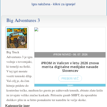
Igra naložena - klikni za igranje!
Big Adventures 3
Za
igranje
te
igre
namestite
Big Truck
Adventures 3 je igra
ali
vožnje s tovornjaki,
vklopite
ki temelji na fiziki.
V tej igri morate
Flash
.
voziti terenski džip.
Vaš cilj je, da čim
hitreje pridete do
kontrolne točke, medtem ko greste po zahtevnih terenih, zbirate zlate križe
in izvajate velike zračne kaskade. Pritisnite gumb SHIFT, da uporabite
dušikov plin in se hitro pomaknite ter naredite še večje skoke.
Kategorije iger