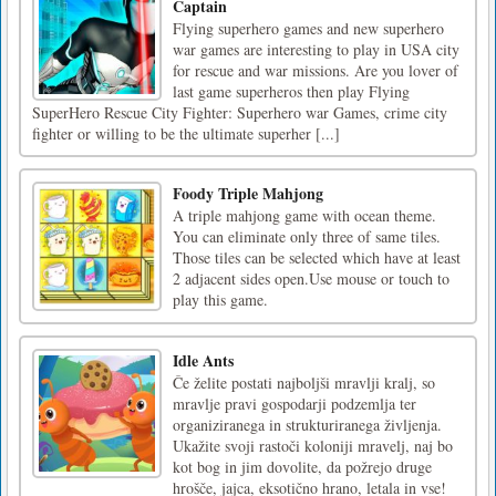
Captain
Flying superhero games and new superhero
war games are interesting to play in USA city
for rescue and war missions. Are you lover of
last game superheros then play Flying
SuperHero Rescue City Fighter: Superhero war Games, crime city
fighter or willing to be the ultimate superher [...]
Foody Triple Mahjong
A triple mahjong game with ocean theme.
You can eliminate only three of same tiles.
Those tiles can be selected which have at least
2 adjacent sides open.Use mouse or touch to
play this game.
Idle Ants
Če želite postati najboljši mravlji kralj, so
mravlje pravi gospodarji podzemlja ter
organiziranega in strukturiranega življenja.
Ukažite svoji rastoči koloniji mravelj, naj bo
kot bog in jim dovolite, da požrejo druge
hrošče, jajca, eksotično hrano, letala in vse!