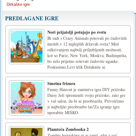
Dirkaške igre
PREDLAGANE IGRE
Nori prijatelji potujejo po svetu
Bi radi s Crazy Animals potovali po čudovitih
mestih v 12 najlepših državah sveta? Med
odkrivanjem najbolj priljubljenih možnosti,
kot so Pariz, New York, Moskva, Budimpešta,
bo zelo prijetno reševati čudovite uganke.
Poskusimo.Levi klik Dotaknite se
Smešna frizura
Funny Haircut je zanimiva igra DIY pričeske.
Daisy želi spremeniti svojo pričesko, zato gre
v vaš salon, da bi se preobrazila. Privoščimo
ji najboljšo preobrazbo las!Za igranje igre
uporabite MIŠKO.
Plamteča Zombooka 2
Zombie bazooking se je vrnil, zdaj z več