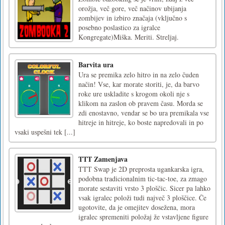
orožja, več gore, več načinov ubijanja
zombijev in izbiro značaja (vključno s
posebno poslastico za igralce
Kongregate)Miška. Meriti. Streljaj.
Barvita ura
Ura se premika zelo hitro in na zelo čuden
način! Vse, kar morate storiti, je, da barvo
roke ure uskladite s krogom okoli nje s
klikom na zaslon ob pravem času. Morda se
zdi enostavno, vendar se bo ura premikala vse
hitreje in hitreje, ko boste napredovali in po
vsaki uspešni tek [...]
TTT Zamenjava
TTT Swap je 2D preprosta ugankarska igra,
podobna tradicionalnim tic-tac-toe, za zmago
morate sestaviti vrsto 3 ploščic. Sicer pa lahko
vsak igralec položi tudi največ 3 ploščice. Če
ugotovite, da je omejitev dosežena, mora
igralec spremeniti položaj že vstavljene figure