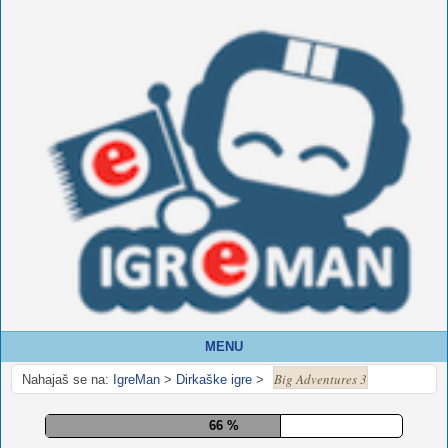
MENU
Big Adventures 3
Nahajaš se na:
IgreMan
>
Dirkaške igre
>
71 %