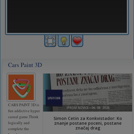
Cars Paint 3D
CARS PAINT 3D is
fun addictive hyper
casual game.Think
logically and
complete the