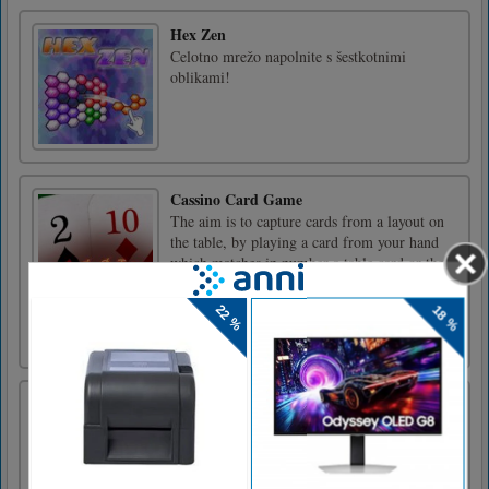
Hex Zen
Celotno mrežo napolnite s šestkotnimi
oblikami!
Cassino Card Game
The aim is to capture cards from a layout on
the table, by playing a card from your hand
which matches in number a table card or the
sum of several table cards.This app is for
entertainment purposes only the game credits
have no real money value you will need a
little crying and [...]
Modra pošast: Ujemi me
Blue Monster: Catch Me je arkadna igra
skrivalnic s 3D liki Stickman. Izberete lahko
vloge skrivalnic. Ko zaslužite dovolj
kovancev, lahko kupite in uporabite druge 4