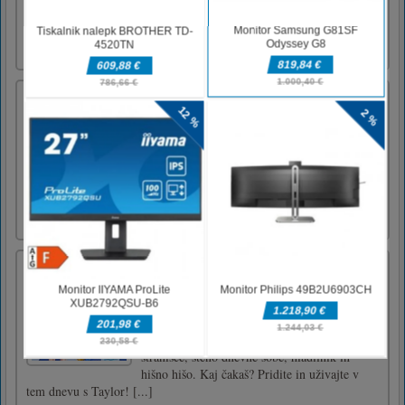
preobleke. V načinu skrivanja lahko zmagate
tako, da zberete vse rumene bloke. V načinu
iskanja morate ujeti vse [...]
Swordmaiden
Swordmaiden predstavlja krvavo bojevanje z
meči z različnimi mitskimi bitji na ogromnih
domišljijskih lokacijah. Misija igre je uničiti
vse energetske sfere in najti izhod iz
labirinta.Gibanje WASD Napad LMB - na
voljo od ravni 1 igralca E LMB - na voljo od
ravni 1 igralca R LMB [...]
Čiščenje hiše Baby Taylor
Baby Taylor bi se rada naučila nekaterih
hišnih opravil, a ne ve, kako bi. Zdaj boste
postali njen učitelj in pomagali pri učenju
nekaterih veščin. Ti in ona bosta očistili
stranišče, steno dnevne sobe, hladilnik in
hišno hišo. Kaj čakaš? Pridite in uživajte v
tem dnevu s Taylor! [...]