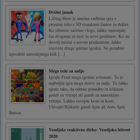
Dvižni junak
Lifting Hero je smešna vadbena igra v
prostem teku s 3D risankami fantov in deklet.
Ko izberete začetno vlogo, lahko zamenjate
čas dviganja za moč in nove predmete. Ko ste
dovolj močni z novim predmetom, lahko
izzovete druge spletne igralce. Ne pozabite
uporabiti samodejnega klik [...]
Mega reže za sadje
Igrajte Fruit mega igralne avtomate. To je
najboljša igra mega slotov za sadje. To lahko
igrate tako, da oddate ponudbo in kliknete
gumb za vrtenje ali gumb za samodejno
vrtenje. Lahko osvojite kosti in kosti.
Uživajte!Kliknite gumb Spin ali Auto Spin
Button.
Vesoljske reaktivne dirke: Vesoljska hitrost
2020