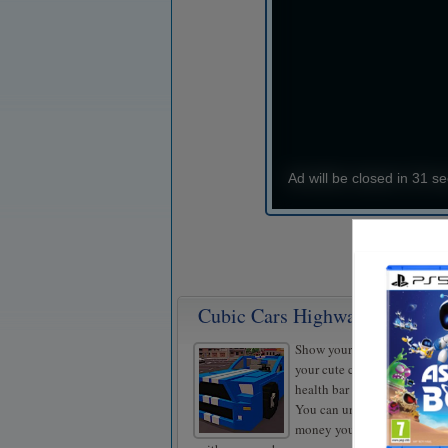
Cubic Cars Highway
Show your skills in the flowi
your cute cubic car! Pay atte
health bar and try to go as fa
You can unlock new vehicle
money you earn and improve