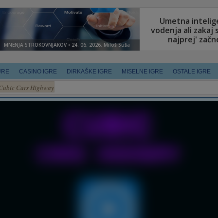
URE
CASINO IGRE
DIRKAŠKE IGRE
MISELNE IGRE
OSTALE IGRE
Cubic Cars Highway