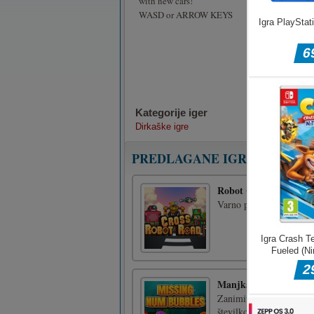
with new cars!
WASD or ARROW KEYS
Kategorije iger
Dirkaške igre
PREDLAGANE IGRE
Robot Cross Road
Varno prečkajte cesto s 
Manjka število mehur
Zanimiva igra številk za 
številko, katera številk