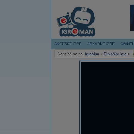
AKCIJSKE IGRE
ARKADNE IGRE
AVANT
Nahajaš se na:
IgreMan
>
Dirkaške igre
>