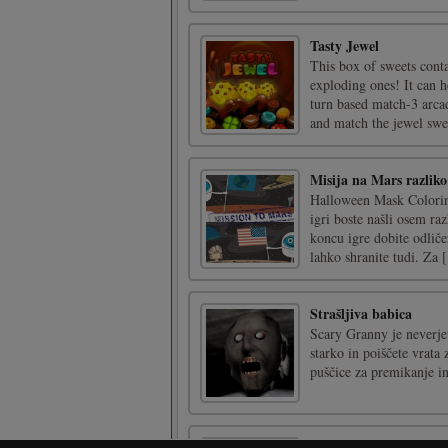
Tasty Jewel
This box of sweets cont
exploding ones! It can h
turn based match-3 arca
and match the jewel swee
Misija na Mars razliko
Halloween Mask Coloring
igri boste našli osem raz
koncu igre dobite odliče
lahko shranite tudi. Za [
Strašljiva babica
Scary Granny je neverjetn
starko in poiščete vrata 
puščice za premikanje i
FZ Nemogoča črtica