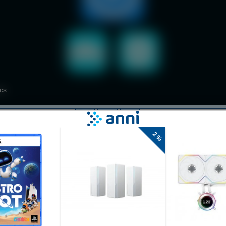
ng traffic with
ntion to the
r as you can.
s with the
 your record