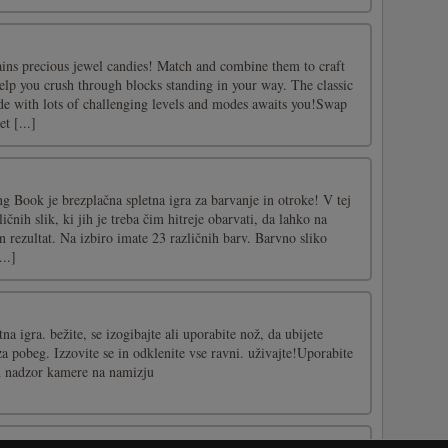
ains precious jewel candies! Match and combine them to craft
elp you crush through blocks standing in your way. The classic
de with lots of challenging levels and modes awaits you!Swap
t [...]
 Book je brezplačna spletna igra za barvanje in otroke! V tej
ličnih slik, ki jih je treba čim hitreje obarvati, da lahko na
n rezultat. Na izbiro imate 23 različnih barv. Barvno sliko
...]
a igra. bežite, se izogibajte ali uporabite nož, da ubijete
za pobeg. Izzovite se in odklenite vse ravni. uživajte!Uporabite
n nadzor kamere na namizju