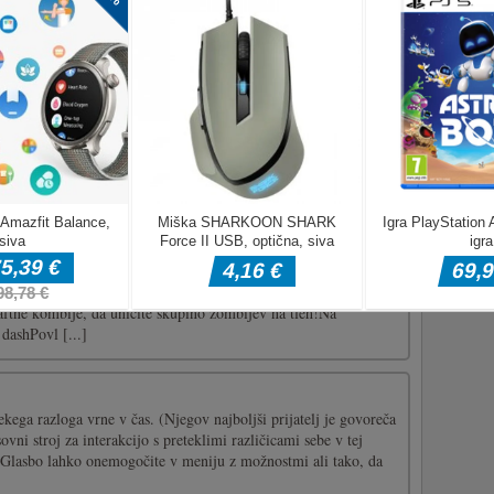
ejte si levo ploščo, da vidite dano številko in izberite desni
rkaška igra dinozavrov. Ta igra govori o dinozavrovih teku,
Ste zadnji dinozaver na tem svetu in če želite preživeti, morate
i, da se izognete tem smrtonosnim oviram na cesti. Zabavaj
r [...]
ična roguelike igra preživetja. Vaš lik bo streljal in znova
rče. Dlje kot boste preživeli, močnejše zombije boste srečali. Ne
naftne kombije, da uničite skupino zombijev na tleh!Na
ashPovl [...]
nekega razloga vrne v čas. (Njegov najboljši prijatelj je govoreča
ovni stroj za interakcijo s preteklimi različicami sebe v tej
i! Glasbo lahko onemogočite v meniju z možnostmi ali tako, da