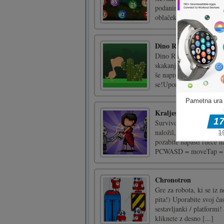
podanima številkama. Ogl
oblaček s številko v [...]
Dino Run
Dino Run je zanimiva di
skakanju in preživetju. 
še naprej teči in skakat
se!Uporabite miško za ig
Kraljestva preživelih
Survivor Kingdoms je tip
naložil, ko bo videla ta
pozabite napasti rdeče 
PCWASD = moveTap = d
Chronotron
Gre za robota, ki se iz 
pita!) Uporabite svoj čas
sestavljanki / platform
kliknete z desno [...]