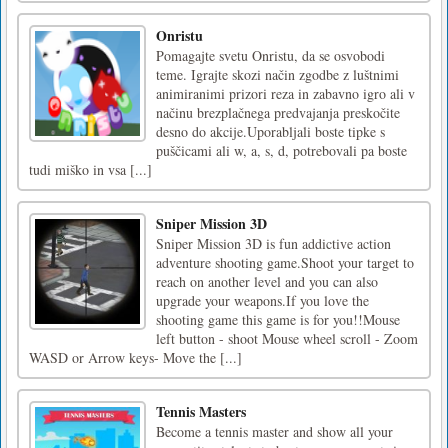
Onristu
Pomagajte svetu Onristu, da se osvobodi
teme. Igrajte skozi način zgodbe z luštnimi
animiranimi prizori reza in zabavno igro ali v
načinu brezplačnega predvajanja preskočite
desno do akcije.Uporabljali boste tipke s
puščicami ali w, a, s, d, potrebovali pa boste
tudi miško in vsa [...]
Sniper Mission 3D
Sniper Mission 3D is fun addictive action
adventure shooting game.Shoot your target to
reach on another level and you can also
upgrade your weapons.If you love the
shooting game this game is for you!!Mouse
left button - shoot Mouse wheel scroll - Zoom
WASD or Arrow keys- Move the [...]
Tennis Masters
Become a tennis master and show all your