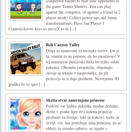
competitor talents to beat your opponents in
the game Tennis Masters. You can play
against the computer, or against a friend in 2
player mode! Collect power-ups and funny
transformations. Have fun!Player 1
ControlsArrow keys to moveX to hi [...]
Reli Canyon Valley
Džipi so zasnovani za terenske izzive, kot je
ta, vendar to ne pomeni, da bo enostavno! V
tej intenzivni puščavski dirki bo težko ostati
pokonci. Ohranite ravnotežje, objemajte
zavoje in trkajte v nasprotnike, da jih
prelevijo in si dajo prednost. Neverjetna 3D
grafika bo to igro [...]
Skrita stvar zamrznjene princese
Poiščite vse ljubke dekliške modne dodatke,
skrite v gradu, kjer živi ledena princesa:
predmeti za ličenje, loki in trakovi, torbe in
čevlji, vse, kar potrebuje naša princesa, da se
obleče za zimsko zabavo, se izgubi v