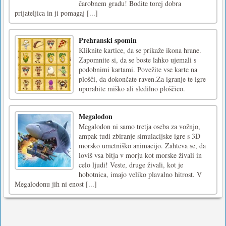
čarobnem gradu! Bodite torej dobra
prijateljica in ji pomagaj [...]
Prehranski spomin
Kliknite kartice, da se prikaže ikona hrane.
Zapomnite si, da se boste lahko ujemali s
podobnimi kartami. Povežite vse karte na
plošči, da dokončate raven.Za igranje te igre
uporabite miško ali sledilno ploščico.
Megalodon
Megalodon ni samo tretja oseba za vožnjo,
ampak tudi zbiranje simulacijske igre s 3D
morsko umetniško animacijo. Zahteva se, da
loviš vsa bitja v morju kot morske živali in
celo ljudi! Veste, druge živali, kot je
hobotnica, imajo veliko plavalno hitrost. V
Megalodonu jih ni enost [...]