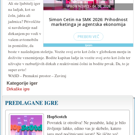
Ali ste ljubitelj iger
na ladjah, kot so
čoln, jahta ali
jadrnica? Privoščite
si navdušenje nad
dirkanjem po vodi v
vašem avtomobilu
in pomislite, da
boste v naslednjem stoletju. Vozite svoj avto kot čoln v globokem morju in
doživite vznemirjenje. Bodite kapitan ladje in vozite svoj avto kot čoln ter
uživajte v razburljivih dirkah z reaktivnimi čolni in bodite prvak. Da, to je
super avto!
WASD – Premakni prostor – Zaviraj
Kategorije iger
Dirkaške igre
PREDLAGANE IGRE
HopScotch
Povratek iz otroštva! Ne pozabite, kdaj je bilo
življenje lahko, edino vas je skrbelo, katero
igro med počitnicami igrati! Ne iščite več,