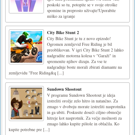
poskoki so tu, potopite se v svoje otroške
spomine in preprosto uživajte!Uporabite
miško za igranje
City Bike Stunt 2
City Bike Stunt je tu z novo epizodo!
Ogromen zemljevid Free Riding je bil
preoblikovan. V igri City Bike Stunt 2 lahko
nadgradite motorna kolesa v "Garaži" in
spremenite njihov dizajn. Za vse te
nadgradnje boste morali zbirati diamante na
zemljevidu "Free Riding&q [...]
Sundown Shootout
V programu Sundown Shootout je ideja
izstreliti orožje zelo hitro in natančno. Za
zmago v dvoboju morate izstreliti nasprotnika
in ga ubiti. Poskusite doseči ciljno območje
hitreje kot nasprotnik. Za večje možnosti za
zmago lahko kupite pištole in oblačila. Ko
kupite potrebne pre [...]