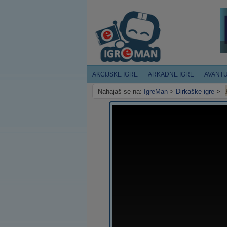
AKCIJSKE IGRE
ARKADNE IGRE
AVANT
Nahajaš se na:
IgreMan
>
Dirkaške igre
>