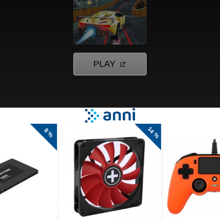
tavljeni
hko vozite 8
omobilov, vsak