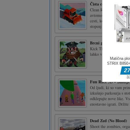
Čista cesta 2
Clean Road 2 je nova igr
avtomobil znova in začet
cesti, ko vozite z veliko
stopenj in odklenite ve [
Brcni generala
Kick The General je zaba
lahko veliko orožja, da 
Fun Race 3D – Baldije
Od ljudi, ki so vam pri
izkušnjo parkourja s sto
odklepajte nove like. V
enostavno igrati. Držite z
Dead Zed (No Blood)
Shoot the zombies, orga