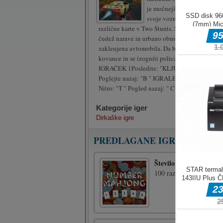
je močnejši od drugih in la
svoje vozne sposobnosti. Na
različne karte v Two Stunts. Sestavljajo jih ra
čudež narave in urbano območje. V garažo je 
zaklenjena avtomobila. Da bi jih odklenili, mo
kovance in se izogniti policajem.
IGRAČEK 1Posledite: "KLJUČI STRELJ " Nitr
Poglejte nazaj: "B " IGRALEC 2Posledite: "W, 
Nitro: "T " Pogled nazaj: " C "Ponovno zastavl
Kategorije iger
Dirkaške igre
PREDLAGANE IGRE
Število Mahjong
100 različnih postavite