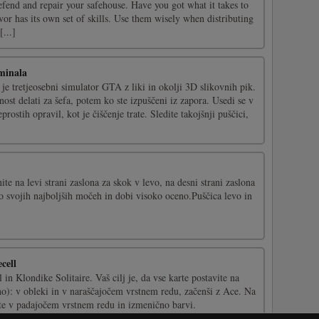
fend and repair your safehouse. Have you got what it takes to
or has its own set of skills. Use them wisely when distributing
[...]
minala
e tretjeosebni simulator GTA z liki in okolji 3D slikovnih pik.
st delati za šefa, potem ko ste izpuščeni iz zapora. Usedi se v
prostih opravil, kot je čiščenje trate. Sledite takojšnji puščici,
ite na levi strani zaslona za skok v levo, na desni strani zaslona
o svojih najboljših močeh in dobi visoko oceno.Puščica levo in
cell
in Klondike Solitaire. Vaš cilj je, da vse karte postavite na
sno): v obleki in v naraščajočem vrstnem redu, začenši z Ace. Na
rte v padajočem vrstnem redu in izmenično barvi.