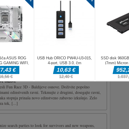
a, kot je bila prejšnja igra Clean Road, zagnati morate svoj
i svojo pustolovščino. Včasih se je težko izogniti oviram na
 hitrostjo, vendar morate izzvati sami. Poskusite preteči več
...]
vna protistresna igra, kjer lahko brcnete generala. Kupite
ga uporabite proti generalu.Tapnite za predvajanje
ve osnove
nesli Fun Race 3D - Baldijeve osnove. Doživite popolno
tinami edinstvenih ravni. Tekmujte z drugimi, dosegajte ravni,
saka stopnja prinaša novo edinstveno zabavno izkušnjo. Zelo
a tek, [...]
nize search parties to look for survivors and new weapons,