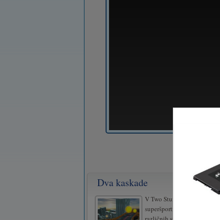
Dva kaskade
V Two Stunts so na odru pos
superšportni avtomobili. La
različnih superšportnih avt