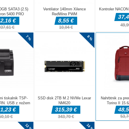
hko pokažete
 voljo so 3
zstavna arena,
na voljo 3
rate zbrati
o: "N "
A, S, D "
janje: " R "
v v igri Number Mahjong Solitaire. Lahko opravite vse stopnje?