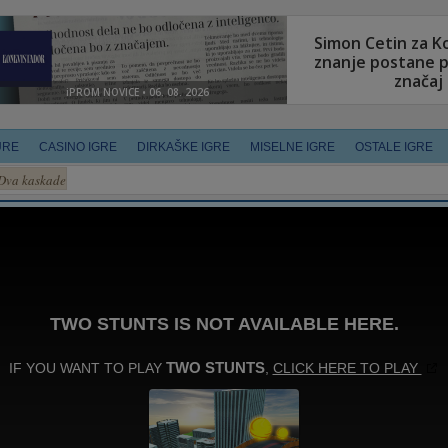
URE
CASINO IGRE
DIRKAŠKE IGRE
MISELNE IGRE
OSTALE IGRE
Dva kaskade