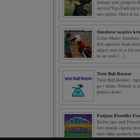
manage your group to de
survive?Tips:Each surviv
into parties. Have at lea 
Simulator mojstra kri
Crime Master Simulator j
Kot zapornik imate možno
njegov avto in se loti pre
ko ne veste [...]
Twist Ball Rotator
Twist Ball Rotator - tapn
pa v desno. Potrudi se p
puščica desno
Pasijans Klondike Free
Križna igra med Freecell 
štiri temelje (zgoraj de
mizi lahko postavite ka