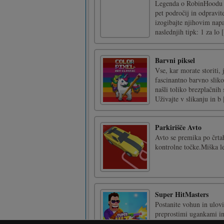
Legenda o RobinHoodu j
pet področij in odpravit
izogibajte njihovim nap
naslednjih tipk: 1 za lo [
Barvni piksel
Vse, kar morate storiti, 
fascinantno barvno sliko
našli toliko brezplačnih
Uživajte v slikanju in b [
Parkirišče Avto
Avto se premika po črta
kontrolne točke.Miška l
Super HitMasters
Postanite vohun in ulovi
preprostimi ugankami in
odklenite na tone orožja,