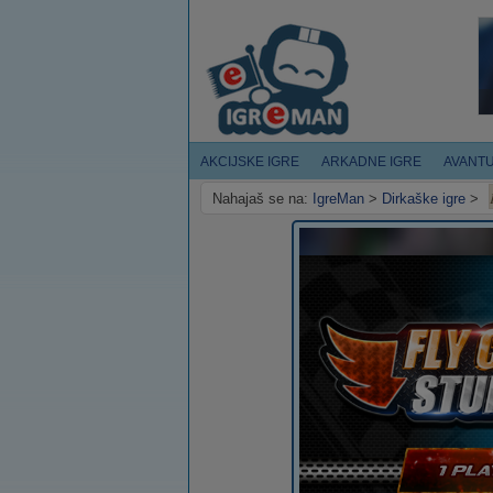
AKCIJSKE IGRE
ARKADNE IGRE
AVANT
Nahajaš se na:
IgreMan
>
Dirkaške igre
>