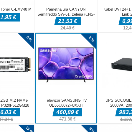
 igri. Vsa nova
jši nadzor nad
azličnih
eteče
eletite ovire!
e s
e vozi
Poglej nazaj
zaj C Ponovni
 vaše letalo je strmoglavilo in dobili ste nepričakovane
toku, polnem zombijev, vaša naloga je, da uporabite svojo
strelite na tisoče zombijev in poskusite preživeti vsak val
 .WASD - Pr [...]