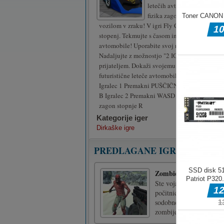
letečih avtomobilov so v tej
fizika zagotavlja veliko bol
vozilom v zraku! V igri Fly Car Stunt 5 je 10 r
stopenj. Tekmujte s časom in odklenite nove l
avtomobile! Uporabite svoj nitro pametno in pr
Nadaljujte z možnostjo "2 IGRALCA", da igrat
prijateljem. Dokaži svojemu prijatelju, ki bolj
futuristične leteče avtomobile!
Igralec 1 Premakni PUŠČIČNE TIPKE Nitro N 
B Igralec 2 Premakni WASD Nitro T Poglej na
zagon stopnje R
Kategorije iger
Dirkaške igre
PREDLAGANE IGRE
Zombie Vacation
Ste vojak posebnih enot,
počitnice na tropskem o
sodobno mitraljezo, da u
zombijev, da bi zmagali