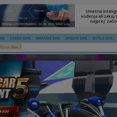
URE
CASINO IGRE
DIRKAŠKE IGRE
MISELNE IGRE
OSTALE IGRE
Fly Car Stunt 5