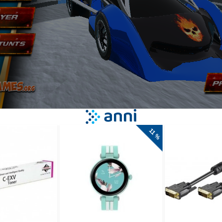
a z odličnimi
stično
originalnih