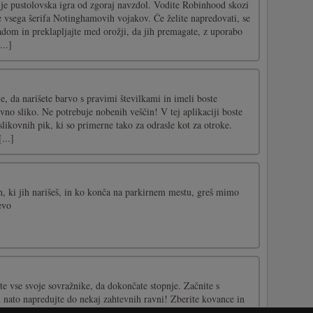
e pustolovska igra od zgoraj navzdol. Vodite Robinhood skozi
e vsega šerifa Notinghamovih vojakov. Če želite napredovati, se
adom in preklapljajte med orožji, da jih premagate, z uporabo
...]
je, da narišete barvo s pravimi številkami in imeli boste
vno sliko. Ne potrebuje nobenih veščin! V tej aplikaciji boste
 slikovnih pik, ki so primerne tako za odrasle kot za otroke.
...]
h, ki jih narišeš, in ko konča na parkirnem mestu, greš mimo
evo
te vse svoje sovražnike, da dokončate stopnje. Začnite s
 nato napredujte do nekaj zahtevnih ravni! Zberite kovance in
 oblačil in likov ter pripravite svoj arzenal. Dokončajte