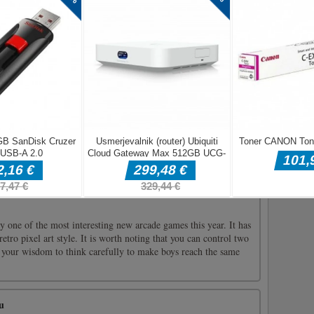
a
je v teh dneh zelo pomembno. Naučiti se moramo novega načina
s to igro na smešne načine naučite, kako se držati na daljavo od
iki so primeri, kako morate ravnati. Izberite isto sliko in rešite
ljubitelje rib! Ste v zadnjem času gojili ribo? Igrajte Fish Live
vzgajajte svoje ljubke ribice! Z igranjem te igre se lahko
eni s hranjenjem in skrbjo za čudovite ribice, okrasitvijo svojih
y one of the most interesting new arcade games this year. It has
etro pixel art style. It is worth noting that you can control two
 your wisdom to think carefully to make boys reach the same
u