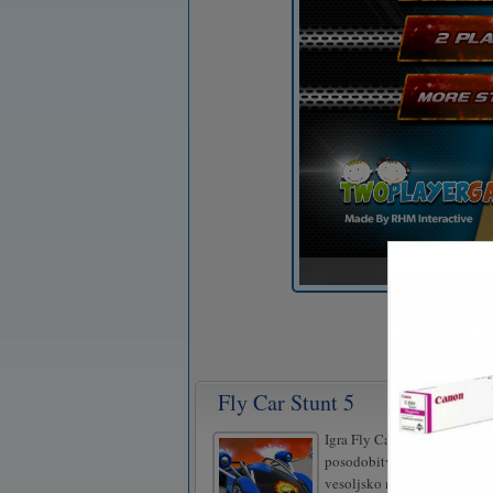
Fly Car Stunt 5
Igra Fly Car Stunt 5 je prišl
posodobitvami. Novo futuri
vesoljsko mesto in novih 6 