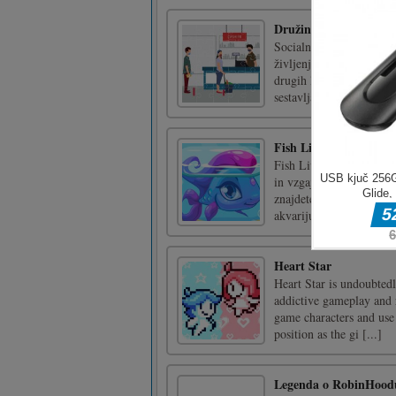
Družinska sestavljank
Socialno distanciranje 
življenja, zato se lahko 
drugih ljudi. Na vsaki sl
sestavljanko. [...]
Fish Live Makeover
Fish Live je igra za vse 
in vzgajajte, hranite in 
znajdete brezupno zasvoj
akvarijumov z e [...]
Heart Star
Heart Star is undoubtedl
addictive gameplay and r
game characters and use
position as the gi [...]
Legenda o RobinHood