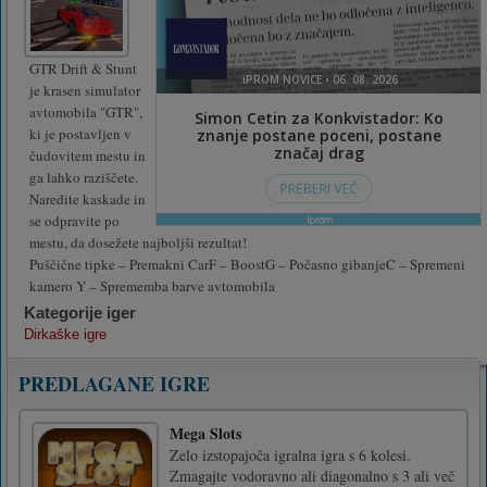
GTR Drift & Stunt
je krasen simulator
avtomobila "GTR",
ki je postavljen v
čudovitem mestu in
ga lahko raziščete.
Naredite kaskade in
se odpravite po
mestu, da dosežete najboljši rezultat!
Puščične tipke – Premakni CarF – BoostG – Počasno gibanjeC – Spremeni
kamero Y – Sprememba barve avtomobila
Kategorije iger
Dirkaške igre
PREDLAGANE IGRE
Mega Slots
Zelo izstopajoča igralna igra s 6 kolesi.
Zmagajte vodoravno ali diagonalno s 3 ali več