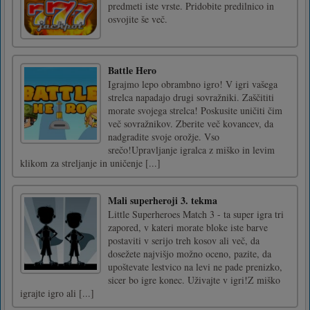
predmeti iste vrste. Pridobite predilnico in
osvojite še več.
Battle Hero
Igrajmo lepo obrambno igro! V igri vašega
strelca napadajo drugi sovražniki. Zaščititi
morate svojega strelca! Poskusite uničiti čim
več sovražnikov. Zberite več kovancev, da
nadgradite svoje orožje. Vso
srečo!Upravljanje igralca z miško in levim
klikom za streljanje in uničenje [...]
Mali superheroji 3. tekma
Little Superheroes Match 3 - ta super igra tri
zapored, v kateri morate bloke iste barve
postaviti v serijo treh kosov ali več, da
dosežete najvišjo možno oceno, pazite, da
upoštevate lestvico na levi ne pade prenizko,
sicer bo igre konec. Uživajte v igri!Z miško
igrajte igro ali [...]