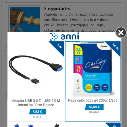
Strugarstvo lesa
Najboljši simulator struženja lesa. Izpolnite
naročila strank. Obrnite kos lesa v dano
obliko. Izrežite (izrezljajte), polirajte,
pobarvajte in svojemu delu dodajte šablono.
Zaslužite denar in izboljšajte svojo
stružnico.Igro lahko nadzorujete z miško
Grumpy Halloween Cats Jigsaw
Eden od simbolov noči čarovnic, mačke so
hkrati čemerne in grde ter malce strašljive,
kajne? V tej zabavni ugankarski igri boste
skupaj našli 12 različnih čemernih mačk in
zelo zabavno bo vsako od njih znova
sestaviti.Levi klik ali dotik
Čudovit pobeg morskega prašička
Games4King Escape Games vam prinaša to
točko in klik najnovejše nove igre za pobeg iz
sobe, še posebej za ljubitelje pobegov.
Games4King Escape Games Free New Room