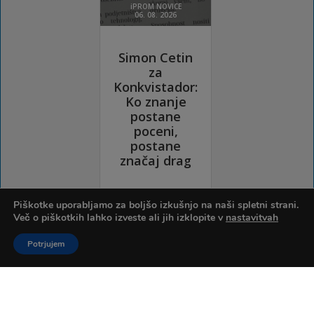
Piškotke uporabljamo za boljšo izkušnjo na naši spletni strani.
Več o piškotkih lahko izveste ali jih izklopite v
nastavitvah
Potrjujem