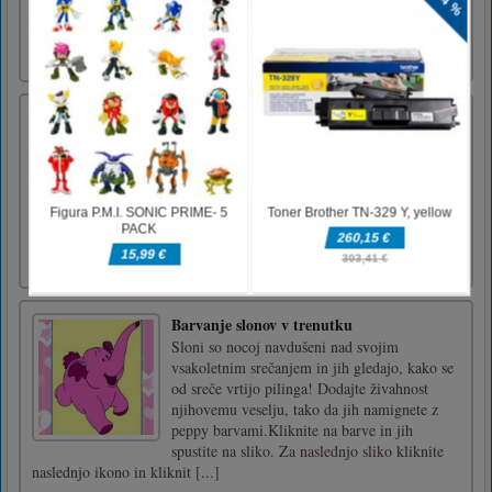
Escape Games je kombinacija več iger za
pobeg iz sob in vrat na različnih lokacijah. Ko
boste igrali vse te igre Gam [...]
Traffic Run Online
Traffic Run Online ni le arkada, ampak tudi
izogibanje simulacijski igri z motorjem za 3D
igre. Ste voznik, ki se dobro spopada s
prometnimi situacijami. Od zbiranja zlatih
kovancev v Traffic Run Online se morate
izogniti prometni nesreči in se do cilja
končati.Miško ali tapnite, [...]
Barvanje slonov v trenutku
Sloni so nocoj navdušeni nad svojim
vsakoletnim srečanjem in jih gledajo, kako se
od sreče vrtijo pilinga! Dodajte živahnost
njihovemu veselju, tako da jih namignete z
peppy barvami.Kliknite na barve in jih
spustite na sliko. Za naslednjo sliko kliknite
naslednjo ikono in kliknit [...]