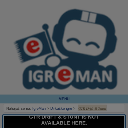
MENU
GTR Drift & Stunt
Nahajaš se na:
IgreMan
>
Dirkaške igre
>