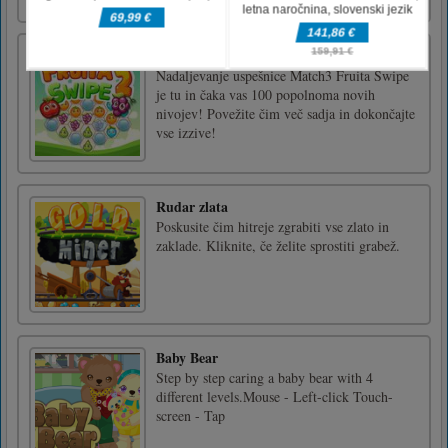
tipke za premikanje ali dotik zaslona!
Fruita Swipe 2
Nadaljevanje uspešnice Match3 Fruita Swipe
je tu in čaka vas 100 popolnoma novih
nivojev! Povežite čim več sadja in dokončajte
vse izzive!
Rudar zlata
Poskusite čim hitreje zgrabiti vse zlato in
zaklade. Kliknite, če želite sprostiti grabež.
Baby Bear
Step by step caring a baby bear with 4
different levels.Mouse - Left-click Touch-
screen - Tap