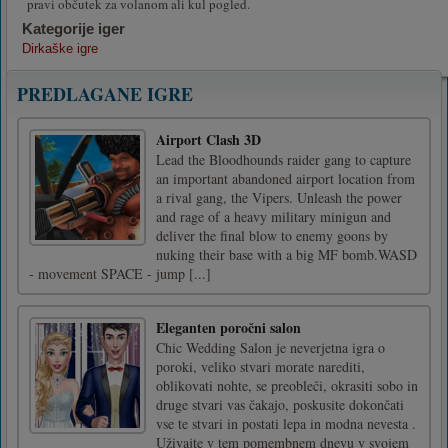
pravi občutek za volanom ali kul pogled.
Kategorije iger
Dirkaške igre
PREDLAGANE IGRE
Airport Clash 3D
Lead the Bloodhounds raider gang to capture
an important abandoned airport location from
a rival gang, the Vipers. Unleash the power
and rage of a heavy military minigun and
deliver the final blow to enemy goons by
nuking their base with a big MF bomb.WASD
- movement SPACE - jump [...]
Eleganten poročni salon
Chic Wedding Salon je neverjetna igra o
poroki, veliko stvari morate narediti,
oblikovati nohte, se preobleči, okrasiti sobo in
druge stvari vas čakajo, poskusite dokončati
vse te stvari in postati lepa in modna nevesta .
Uživajte v tem pomembnem dnevu v svojem