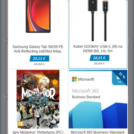
To je zanimiva uganka s fotografijami z
božično temo. V tej igri boste našli nekaj
premešanih črk in fotografij. Najprej
razkodirajte črke in poiščite ime predmeta ter
tapnite isto sliko.Za igranje uporabite miško
ali sledilno ploščico.
Razvrščanje hrane: Združi sestavljanka
Food Sort: Merge Puzzle je pravzaprav
uganka z združevanjem namesto uganke za
razvrščanje. Dovoljeno vam je, da izberete
Merge BBQ in Merge Food z 28 stopnjami.
Po ciljnem elementu morate v omejenem času
združiti navedene elemente s ciljnim. Ne
pozabite uporabiti Zamenjaj, Stolpc [...]
Azteški kockasti zaklad
Aztec Cubes Treasure je brezplačna arkadna
igra. Ste nostalgični brezčasnega Tetrisa. Na
pravem ste mestu. Spustite padajoče bloke in
dopolnite vodoravne črte.Uporabite puščične