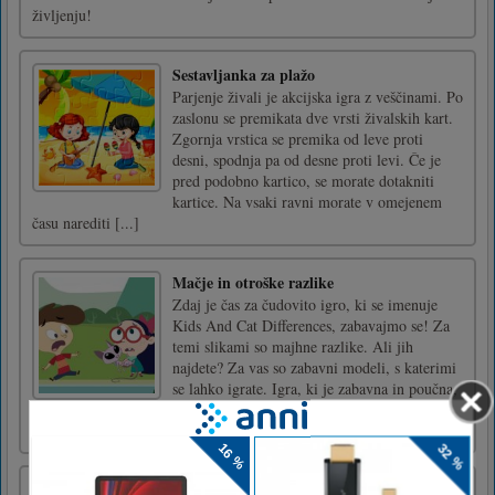
življenju!
Sestavljanka za plažo
Parjenje živali je akcijska igra z veščinami. Po
zaslonu se premikata dve vrsti živalskih kart.
Zgornja vrstica se premika od leve proti
desni, spodnja pa od desne proti levi. Če je
pred podobno kartico, se morate dotakniti
kartice. Na vsaki ravni morate v omejenem
času narediti [...]
Mačje in otroške razlike
Zdaj je čas za čudovito igro, ki se imenuje
Kids And Cat Differences, zabavajmo se! Za
temi slikami so majhne razlike. Ali jih
najdete? Za vas so zabavni modeli, s katerimi
se lahko igrate. Igra, ki je zabavna in poučna,
ker vam bo pomagala izboljšati znanje
opazovanja in koncent [...]
Božično besedilo