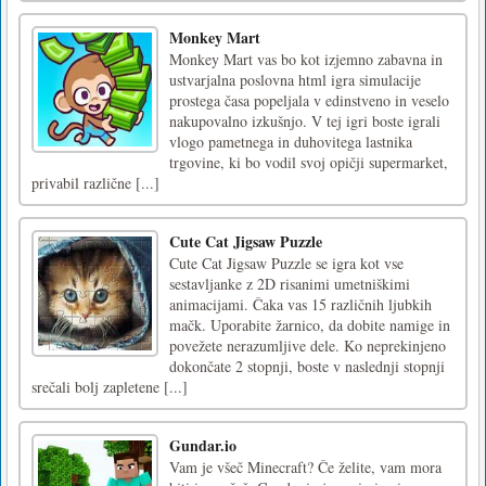
Monkey Mart
Monkey Mart vas bo kot izjemno zabavna in
ustvarjalna poslovna html igra simulacije
prostega časa popeljala v edinstveno in veselo
nakupovalno izkušnjo. V tej igri boste igrali
vlogo pametnega in duhovitega lastnika
trgovine, ki bo vodil svoj opičji supermarket,
privabil različne [...]
Cute Cat Jigsaw Puzzle
Cute Cat Jigsaw Puzzle se igra kot vse
sestavljanke z 2D risanimi umetniškimi
animacijami. Čaka vas 15 različnih ljubkih
mačk. Uporabite žarnico, da dobite namige in
povežete nerazumljive dele. Ko neprekinjeno
dokončate 2 stopnji, boste v naslednji stopnji
srečali bolj zapletene [...]
Gundar.io
Vam je všeč Minecraft? Če želite, vam mora