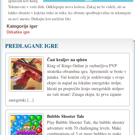
igralcem kot Kralj.
Tekmovati v vrsti dirk. Odklepajte nova kolesa. Zakaj ne bi videli, ali se
lahko zberete v kakšne trike in trike, ko zbirate spodbujevalne in tekmujete
za no1 mesto. Dirkajte kot različni liki
Kategorije iger
Dirkaške igre
PREDLAGANE IGRE
Čast kraljev na spletu
King of Kings Online je razburljiva PVP
strateška obrambna igra. Spremenili se boste v
junaka. Vaš končni cilj je sodelovanje s svojo
ekipo in napad na lokalne energetske stolpe,
hkrati pa preprečite krajo energetskih stolpov
na vaši strani! Zmaga ekipa, ki prva zajame
energetski [...]
Bubble Shooter Tale
Play Bubble Shooter Tale, the bubble shooter
adventure with 70 challenging levels. Make
combinations of 3 or more bubbles to make