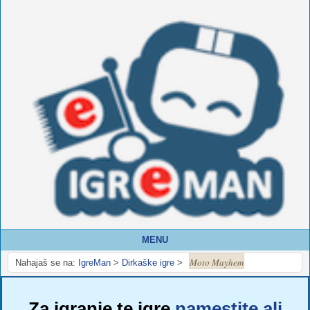
MENU
Moto Mayhem
Nahajaš se na:
IgreMan
>
Dirkaške igre
>
Za igranje te igre
namestite ali