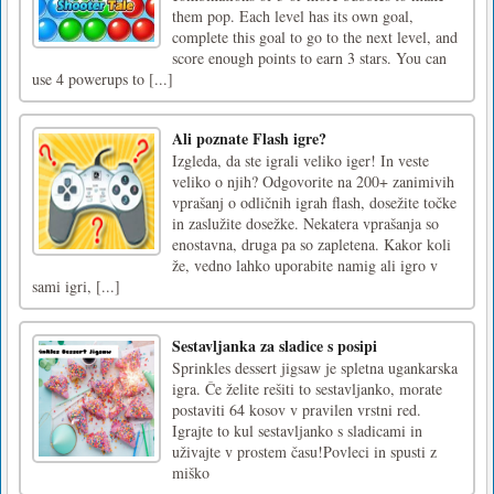
them pop. Each level has its own goal,
complete this goal to go to the next level, and
score enough points to earn 3 stars. You can
use 4 powerups to [...]
Ali poznate Flash igre?
Izgleda, da ste igrali veliko iger! In veste
veliko o njih? Odgovorite na 200+ zanimivih
vprašanj o odličnih igrah flash, dosežite točke
in zaslužite dosežke. Nekatera vprašanja so
enostavna, druga pa so zapletena. Kakor koli
že, vedno lahko uporabite namig ali igro v
sami igri, [...]
Sestavljanka za sladice s posipi
Sprinkles dessert jigsaw je spletna ugankarska
igra. Če želite rešiti to sestavljanko, morate
postaviti 64 kosov v pravilen vrstni red.
Igrajte to kul sestavljanko s sladicami in
uživajte v prostem času!Povleci in spusti z
miško