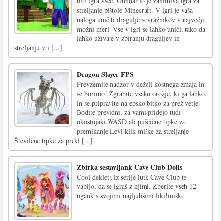
biti igra všeč. Gundar.io je zanimiva igra za
streljanje pištole Minecraft. V igri je vaša
naloga uničiti dragulje sovražnikov v največji
možni meri. Vse v igri se lahko uniči, tako da
lahko uživate v zbiranju draguljev in
streljanju v i [...]
Dragon Slayer FPS
Prevzemite nadzor v deželi kostnega zmaja in
se borimo! Zgrabite vsako orožje, ki ga lahko,
in se pripravite na epsko bitko za preživetje.
Bodite previdni, za vami pridejo tudi
okostnjaki.WASD ali puščične tipke za
premikanje Levi klik miške za streljanje
Številčne tipke za prekl [...]
Zbirka sestavljank Cave Club Dolls
Cool dekleta iz serije lutk Cave Club te
vabijo, da se igraš z njimi. Zberite vseh 12
ugank s svojimi najljubšimi liki!miško