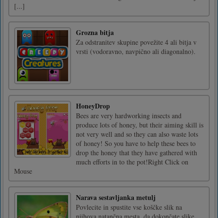
[...]
Grozna bitja
Za odstranitev skupine povežite 4 ali bitja v
vrsti (vodoravno, navpično ali diagonalno).
HoneyDrop
Bees are very hardworking insects and
produce lots of honey, but their aiming skill is
not very well and so they can also waste lots
of honey! So you have to help these bees to
drop the honey that they have gathered with
much efforts in to the pot!Right Click on
Mouse
Narava sestavljanka metulj
Povlecite in spustite vse koščke slik na
njihova natančna mesta, da dokončate slike