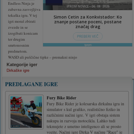
Endless Ninja je
zabavna zasvojljiva
tekaška igra. V tej
igri moraš zbirati
zvezde in se
izogibati konicam
ter drugim
smrtonosnim
predmetom.
WASD ali puščične tipke – premakni ninjo
Kategorije iger
Dirkaške igre
PREDLAGANE IGRE
Fury Bike Rider
Fury Bike Rider je kolesarska dirkalna igra in
simulator s kul grafiko, realistično fiziko in
različnimi načini igre. V igri obstaja sistem
nakupa in razvoja motocikla. Lahko tudi
tekmujete z umetno inteligenco ali se prosto
vozite. Načini igre Dirka V načinu "Race" je