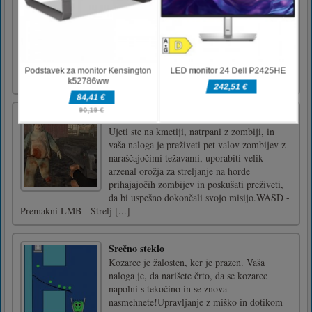
Off-road Motorcycle Bike Racing 2020 je
tukaj z izjemno ravninsko terensko vožnjo,
kjer bodo preizkusili vaše sposobnosti, vozili s
hitrostjo in vstopili na vse kontrolne točke na
zemljevidu do konca. Zabavaj se!wasd -
vožnja
Zombie Strike 2
Ujeti ste na kmetiji, natrpani z zombiji, in
vaša naloga je preživeti pet valov zombijev z
naraščajočimi težavami, uporabiti velik
arzenal orožja za streljanje na horde
prihajajočih zombijev in poskušati preživeti,
da bi uspešno dokončali svojo misijo.WASD -
Premakni LMB - Strelj [...]
Srečno steklo
Kozarec je žalosten, ker je prazen. Vaša
naloga je, da narišete črto, da se kozarec
napolni s tekočino in se znova
nasmehnete!Upravljanje z miško in dotikom