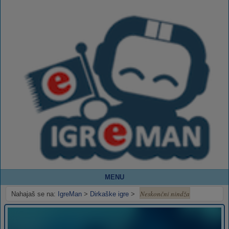
MENU
Neskončni nindža
Nahajaš se na:
IgreMan
>
Dirkaške igre
>