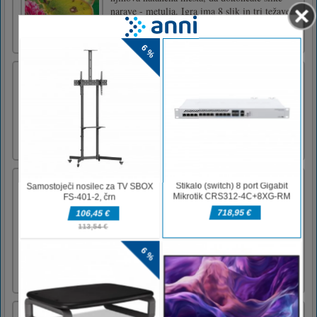
narave - metulja. Igra ima 8 slik in tri težave:
2x3, 3x4, 4x6.Uporabite miško za igranje iger
sestavljanke html5.
Fruit Cutter
In Fruit Cutter you need to cut all coming
fruits and to earn points. Avoid bombs and try
to cut all fruits before they drop on the floor.
Use mouse to play this game.
Bubble Shooter Tale
Play Bubble Shooter Tale, the bubble shooter
adventure with 70 challenging levels. Make
combinations of 3 or more bubbles to make
them pop. Each level has its own goal,
complete this goal to go to the next level, and
score enough points to earn 3 stars. You can
use 4 powerups to [...]
Offroad motociklistične dirke 2020