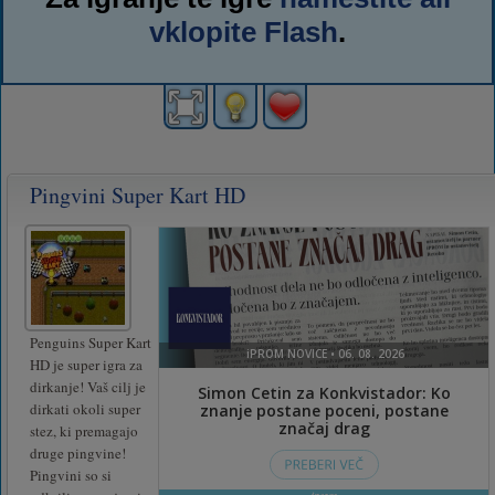
vklopite Flash
.
Pingvini Super Kart HD
Penguins Super Kart
HD je super igra za
dirkanje! Vaš cilj je
dirkati okoli super
stez, ki premagajo
druge pingvine!
Pingvini so si