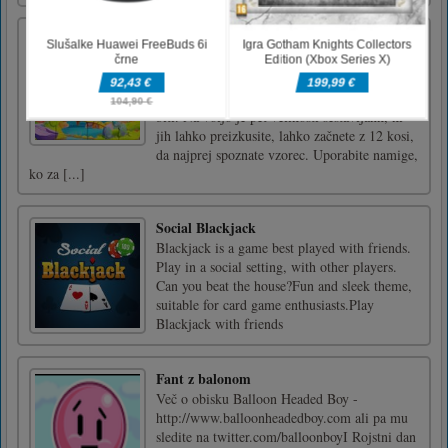
Sestavljanka: Vas
Tukaj je tradicionalna 2D igra sestavljanke,
imenovana Jigsaw Puzzle: Village. Vaša
naloga je uskladiti vse dele tam, kjer bi morali
biti. Na voljo je pet velikosti sestavljank, ki
jih lahko preizkusite, lahko začnete z 12 kosi,
da najprej spoznate vzorec. Uporabite namige,
ko za [...]
Social Blackjack
Blackjack is a game best played with friends.
Play in a social setting, with other players.
Can you beat the house?Fun and sleek theme,
suitable for card game enthusiasts.Play
Blackjack with friends
Fant z balonom
Več o obisku Balloon Headed Boy -
http://www.balloonheadedboy.com ali pa mu
sledite na twitter.com/balloonboyI Rojstni dan