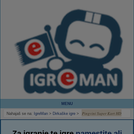
MENU
Pingvini Super Kart HD
Nahajaš se na:
IgreMan
>
Dirkaške igre
>
Za igranje te igre
namestite ali