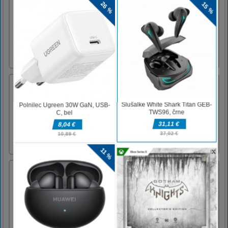
igranje sestavljanke. S slikami visoke
ločljivosti neposredno iz izjemne igre
Minecraft se boste zelo zabavali pri
sestavljanju kosov. Igranje je preprosto in
enostavno – samo sestavite koščke
sestavljanke, da razkrijete celotno sliko.Na [...]
Velika uganka v Avstraliji
6 iger v 1. Sestavljanka, drsna sestavljanka,
zamenjava sestavljanke ... Ponovno sestavite 8
slik v tej popolni ugankarski igri. Če želite
rešiti to uganko, morate postaviti 216 kosov v
pravilnem vrstnem redu. Izkoristite prosti čas
in se zabavajte!Za igranje uporabite miško
Resnična mestna vožnja 2
Izberite različne super avtomobile in jih čim
hitreje vozite po mestu.WASD - Prostor za
pogon - Zavora C - Zamenjajte kamero