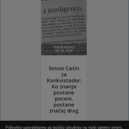
Piškotke uporabljamo za boljšo izkušnjo na naši spletni strani.