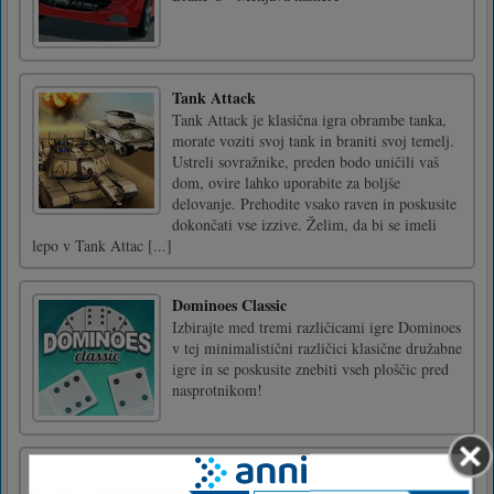
Tank Attack
Tank Attack je klasična igra obrambe tanka,
morate voziti svoj tank in braniti svoj temelj.
Ustreli sovražnike, preden bodo uničili vaš
dom, ovire lahko uporabite za boljše
delovanje. Prehodite vsako raven in poskusite
dokončati vse izzive. Želim, da bi se imeli
lepo v Tank Attac [...]
Dominoes Classic
Izbirajte med tremi različicami igre Dominoes
v tej minimalistični različici klasične družabne
igre in se poskusite znebiti vseh ploščic pred
nasprotnikom!
Sestavljanka Minecraft
Minecraft Jigsaw Puzzle je čudovit svet za