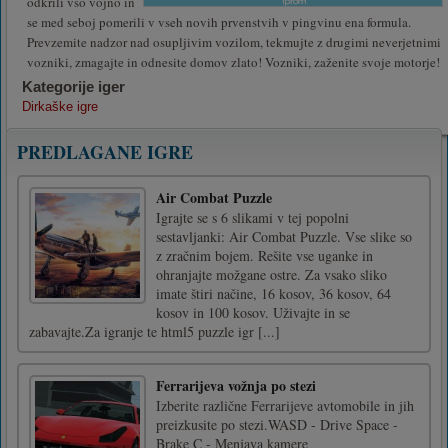
odkrili vso vojno in
se med seboj pomerili v vseh novih prvenstvih v pingvinu ena formula.
Prevzemite nadzor nad osupljivim vozilom, tekmujte z drugimi neverjetnimi
vozniki, zmagajte in odnesite domov zlato! Vozniki, zaženite svoje motorje!
Kategorije iger
Dirkaške igre
PREDLAGANE IGRE
Air Combat Puzzle
Igrajte se s 6 slikami v tej popolni
sestavljanki: Air Combat Puzzle. Vse slike so
z zračnim bojem. Rešite vse uganke in
ohranjajte možgane ostre. Za vsako sliko
imate štiri načine, 16 kosov, 36 kosov, 64
kosov in 100 kosov. Uživajte in se
zabavajte.Za igranje te html5 puzzle igr [...]
Ferrarijeva vožnja po stezi
Izberite različne Ferrarijeve avtomobile in jih
preizkusite po stezi.WASD - Drive Space -
Brake C - Menjava kamere