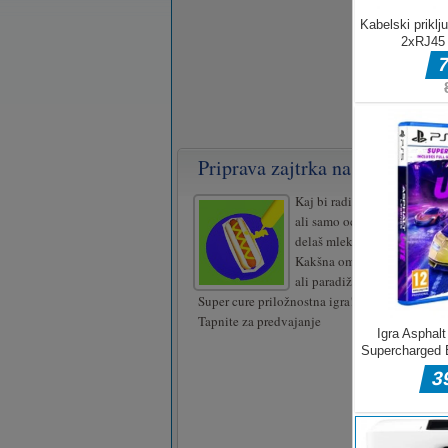
Priprava zajtrka na spletu
Kaj bi radi za zajtrk? Kosmi
ali samo ocvrto jajce? Kako
delaš mleko? Koliko kosmič
Kakšna omaka se poda k sen
ali paradižnik, ali imate ra
Super cure priložnostna igra!
Tapnite za predvajanje