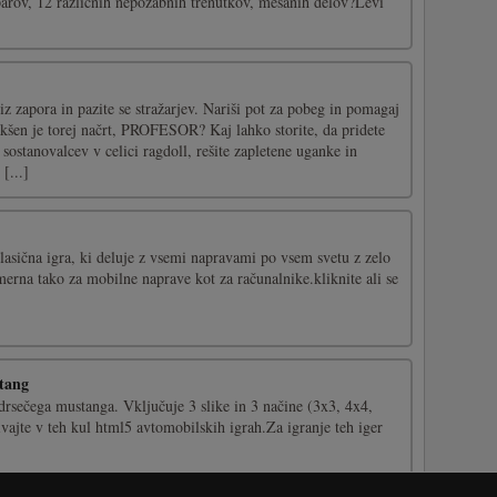
parov, 12 različnih nepozabnih trenutkov, mešanih delov?Levi
iz zapora in pazite se stražarjev. Nariši pot za pobeg in pomagaj
kšen je torej načrt, PROFESOR? Kaj lahko storite, da pridete
 sostanovalcev v celici ragdoll, rešite zapletene uganke in
[...]
klasična igra, ki deluje z vsemi napravami po vsem svetu z zelo
imerna tako za mobilne naprave kot za računalnike.kliknite ali se
tang
drsečega mustanga. Vključuje 3 slike in 3 načine (3x3, 4x4,
vajte v teh kul html5 avtomobilskih igrah.Za igranje teh iger