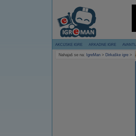
AKCIJSKE IGRE
ARKADNE IGRE
AVANT
Nahajaš se na:
IgreMan
>
Dirkaške igre
>