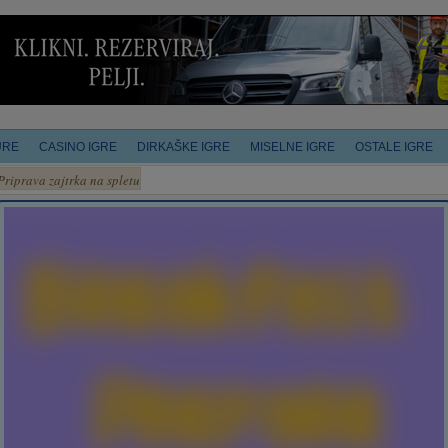
URE
CASINO IGRE
DIRKAŠKE IGRE
MISELNE IGRE
OSTALE IGRE
Priprava zajtrka na spletu