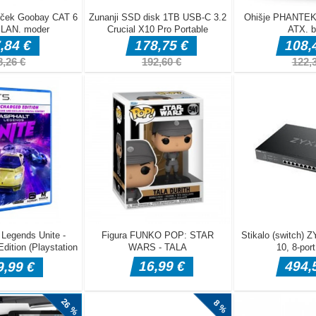
či ali sendvič
 ješ kosmiče,
ev želite?
dviču? Solata
di čokolado?