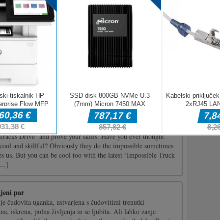
janka
e slikovne dele na njihove natančne lokacije, da dokončate slike
je 8 slik in tri težave: 2x3, 3x4, 4x6.Uporabite miško za
ime iger html5
ks Drive
Tracks Drive’ and prove your skills. Have you ever thought
 cool and skillful? Obviously they do the impossible sometimes
tes us. But you can be cool too with the latest ‘Impossible Truck
..]
ljeni par
 je čudovita uganka, ustvarjena s čudovitimi trenutki
na, iskrena, polna življenja in se ljubita. Ali lahko zanje