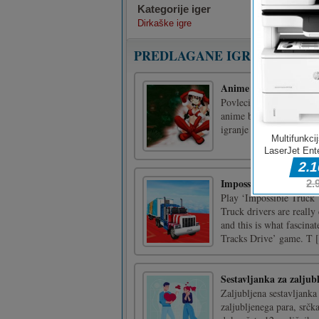
Kategorije iger
Dirkaške igre
PREDLAGANE IGRE
Anime božična sestavl
Povlecite in spustite vs
anime božiča. Igra vsebu
igranje teh božičnih an
Impossible Truck Trac
Play ‘Impossible Truck 
Truck drivers are really
and this is what fascina
Tracks Drive’ game. T [.
Sestavljanka za zaljub
Zaljubljena sestavljanka
zaljubljenega para, srčka