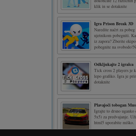
dokončate 12 različnih 
klik in se dotaknite
Igra Prison Break 3D
Naredite načrt za pobeg 
ujetnikom pobegniti. Ka
iz zapora? Zberite ekipo
pobegnite na svobodo!N 
Odkljukajte 2 igralca
Tick cross 2 players je 
lepo grafiko. Igra je pr
dotaknite
Plavajoči tobogan Mus
Igrajte to drsno uganko 
5x5) za predvajanje. Uži
html5 uporabite miško.