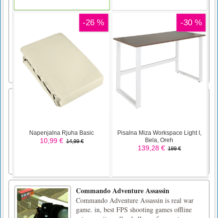
Krišna skok
Igra o Gospodu Krišni. Vsi poznamo čudeže
Gospoda Krišne iz otroštva. To je sezona
Janmashtami in podrejmo dahi handi ob tej
sveti priložnosti. Krishna Jump je zelo ljubka
igra na Krishan ji, ki prinaša srčkane grafike
in čudovite zvočne učinke. .Vodite malega
Lorda Krišno k njeg [...]
Doodle Bog 2
Dolgo pričakovano nadaljevanje ustvarjalcev
serije Doodle God / Devil! Doodle God 2, ki
ga je razvil JoyBits Ltd, vsebuje izboljšan
nabor reakcij, na tone smešnih citatov, dve
dodatni epizodi igranja in posodobljeno
grafiko. Vrhunska izkušnja svetovnega
ustvarjanja se bo iztekla, [...]
Commando Adventure Assassin
Commando Adventure Assassin is real war
game. in, best FPS shooting games offline