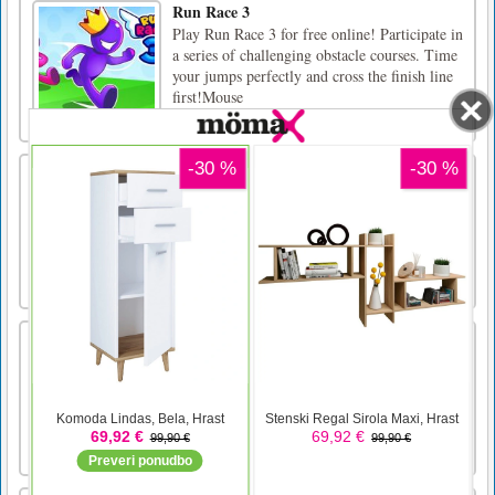
Run Race 3
Play Run Race 3 for free online! Participate in
a series of challenging obstacle courses. Time
your jumps perfectly and cross the finish line
first!Mouse
Audi Q5 Sportback 2021 Slide
Igrajte te diapozitivne uganke o avtomobilu -
audi q5 sportback 2021. Vključuje 3 slike in 3
načine (3x3 kosi, 4x4 kosi, 5x5 kosi) za
igranje.Za igranje te igre html5 uporabite
miško
Transportne uganke
Oglejte si različne ikone za prevoz in poiščite
eno samo.Dotaknite se edinstvene ribe, da
dokončate nivo.