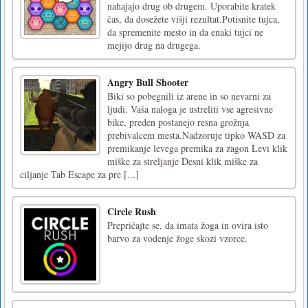
nahajajo drug ob drugem. Uporabite kratek
čas, da dosežete višji rezultat.Potisnite tujca,
da spremenite mesto in da enaki tujci ne
mejijo drug na drugega.
Angry Bull Shooter
Biki so pobegnili iz arene in so nevarni za
ljudi. Vaša naloga je ustreliti vse agresivne
bike, preden postanejo resna grožnja
prebivalcem mesta.Nadzoruje tipko WASD za
premikanje levega premika za zagon Levi klik
miške za streljanje Desni klik miške za
ciljanje Tab Escape za pre [...]
Circle Rush
Prepričajte se, da imata žoga in ovira isto
barvo za vodenje žoge skozi vzorce.