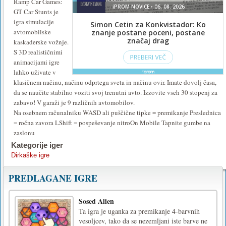
Ramp Car Games:
GT Car Stunts je
igra simulacije
avtomobilske
kaskaderske vožnje.
S 3D realističnimi
animacijami igre
lahko uživate v
klasičnem načinu, načinu odprtega sveta in načinu ovir. Imate dovolj časa,
da se naučite stabilno voziti svoj trenutni avto. Izzovite vseh 30 stopenj za
zabavo! V garaži je 9 različnih avtomobilov.
Na osebnem računalniku WASD ali puščične tipke = premikanje Preslednica
= ročna zavora LShift = pospeševanje nitroOn Mobile Tapnite gumbe na
zaslonu
Kategorije iger
Dirkaške igre
PREDLAGANE IGRE
Sosed Alien
Ta igra je uganka za premikanje 4-barvnih
vesoljcev, tako da se nezemljani iste barve ne