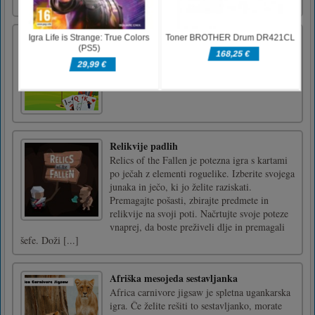
navzdol in navzgor
Golf Solitaire Pro
Klasična igra Golf Solitaire. Odstranite vse
kartice, tako da odstranite kartice, ki so ena
višja ali ena manjša od odprte kartice na dnu.
Relikvije padlih
Relics of the Fallen je potezna igra s kartami
po ječah z elementi roguelike. Izberite svojega
junaka in ječo, ki jo želite raziskati.
Premagajte pošasti, zbirajte predmete in
relikvije na svoji poti. Načrtujte svoje poteze
vnaprej, da boste preživeli dlje in premagali
šefe. Doži [...]
Afriška mesojeda sestavljanka
Africa carnivore jigsaw je spletna ugankarska
igra. Če želite rešiti to sestavljanko, morate