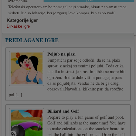
avtomobila.
Telefonski operater vam bo pomagal najti stranke, hkrati pa vam ni treba
skrbeti, kje so lokacije, ker je zgoraj levo kompas, ki vas bo vodil.
Kategorije iger
Dirkaške igre
PREDLAGANE IGRE
Poljub na plaži
Simpatični par se je odločil, da se na plaži
sprosti z nekaj strastnimi poljubi. Toda etika
je etika in strast je strast in nihče ne more biti
ogrožen. Bodite duhoviti in pomagajte paru,
da se poljubljata, vendar ne da bi ga drugi
opazovali.Navodila: kliknite par, da sprožite
pol [...]
Billiard and Golf
Prepare to play a fun game of golf and pool.
Golf and billiards at the same time! You have
to make calculations on the snooker board to
get the ball into the golf notch. Drop the ball