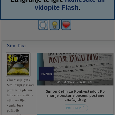
vklopite Flash
.
Sim Taxi
Glavni cilj igre v
Sim Taxiju je iskati
potnike in jih čim
hitreje dostaviti na
njihove cilje,
vendar brez
poškodb