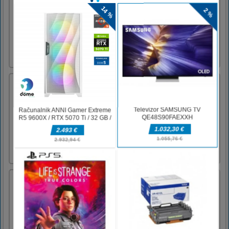
American Touchdown Game features: - fun
gameplay - single-player or 2 player game
modesPlayer 1 input A - move left D - move
right W - throw ball Player 2 input Left
arrow - move left Right arrow - move right
Up arrow - throw ball
Moto Maniac 2
Premagajte vse ovire čim hitreje. Ta igra je
nadaljevanje Moto Maniaca, postavljenega v
drugačnem okolju. Tokrat je most v noči. V
gradnji je, zato morate paziti, da ne padete v
prepad in da ne udarite v glavo. Na vrh ovir
na poti je temno! Na srečo imate drona, ki
vam bo osvetli [...]
Break The Key
Ko se blok premika, zlomite ključ! Blok
lahko premikate gor, dol, levo in desno. Kako
daleč vas lahko pripelje vaš um?- Dotaknite se
in povlecite, da premaknete polje levo desno