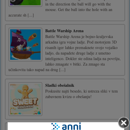
in the direction the ball will go with the
mouse. Get the ball into the hole with an
accurate sh [...]
Battle Warship Arena
Battle Warship Arena je bojno-kraljevska
arkadna igra vojne ladje. Pod motorjem 3D
risanih iger lahko premaknete svojo vojaško
ladjo, da napadete druge ladje z umetno
inteligenco. Dokler ste edina ladja na površju,
lahko zmagate v bitki. Za zmago sta
učinkovita tako napad na drug [...]
Sladki obešalnik
Poskusite najti besedo, ki ustreza sliki v tem
zabavnem kvizu o obešanju!
American Touchdown Game