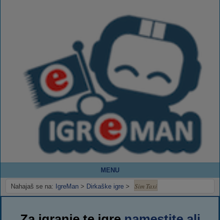
MENU
Sim Taxi
Nahajaš se na:
IgreMan
>
Dirkaške igre
>
Za igranje te igre
namestite ali