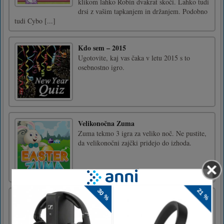
klikom lahko Robin dvakrat skoči. Lahko tudi
drsi z vašim tapkanjem in držanjem. Podobno
tudi Cybo [...]
Kdo sem – 2015
Ugotovite, kaj vas čaka v letu 2015 s to
osebnostno igro.
Velikonočna Zuma
Zuma tekmo 3 igra za veliko noč. Ne pustite,
da velikonočni zajčki pridejo do izhoda.
Mestna vožnja
City Driving je realistična simulacijska in
dirkalna igra. Samo drvite in uživajte v tem