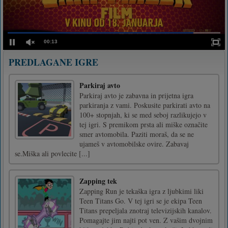
00:13
PREDLAGANE IGRE
Parkiraj avto
Parkiraj avto je zabavna in prijetna igra
parkiranja z vami. Poskusite parkirati avto na
100+ stopnjah, ki se med seboj razlikujejo v
tej igri. S premikom prsta ali miške označite
smer avtomobila. Paziti moraš, da se ne
ujameš v avtomobilske ovire. Zabavaj
se.Miška ali povlecite [...]
Zapping tek
Zapping Run je tekaška igra z ljubkimi liki
Teen Titans Go. V tej igri se je ekipa Teen
Titans prepeljala znotraj televizijskih kanalov.
Pomagajte jim najti pot ven. Z vašim dvojnim