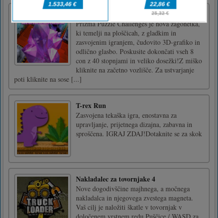
Prizma Puzzle izzivi
Prizma Puzzle Challenges je nova zagonetka,
ki temelji na ploščicah, z gladkim in
zasvojenim igranjem, čudovito 3D-grafiko in
odlično glasbo. Poskusite dokončati vseh 8
con z 40 stopnjami in veliko dosežki!Z miško
kliknite na začetno vozlišče. Za ustvarjanje
poti kliknite na sose [...]
T-rex Run
Zasvojena tekaška igra, enostavna za
upravljanje, prijetnega dizajna, zabavna in
sproščena. IGRAJ ZDAJ!Dotaknite se za skok
Nakladalec za tovornjake 4
Nove dogodivščine majhnega, a močnega
nakladalca in njegovega zvestega magneta.
Vaš cilj je naložiti škatle v tovornjak v
določenem vrstnem redu.Puščice / WASD za