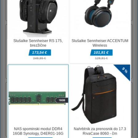
simulatorju vožnje z avtomobilom. Vozite
najbolj besne športne avtomobile!Nadzoruje
miško
Dirkalni avtomobili Jigsaw Challenge
Racing Cars Jigsaw Challenge je spletna igra,
ki jo lahko igrate brezplačno. Racing Cars
Jigsaw Challenge je iz žanra sestavljanke in
sestavljanke. So vam všeč dirkalni
avtomobili? Poskusimo to lepo sestavljanko o
tem! Izbirate lahko med 12 slikami. Vaša
naloga je, da povlečete k [...]
Zombi misija 6
Zombie Mission začne 6. epizodo s
popolnoma novo pustolovščino. Ko so zajeli
zemljevid, so se odpravili v puščavo. Zombi
ekipa je ugrabila nekaj ujetnikov in jih
odpeljala v puščavo. Sodelujte s svojim
prijateljem in rešite zapornike v puščavi! V
Zombie Mission 6 morate premagati [...]