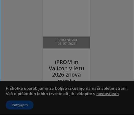
Piškotke uporabljamo za boljšo izkušnjo na naši spletni strani.
Več o piškotkih lahko izveste ali jih izklopite v
nastavitvah
Potrjujem