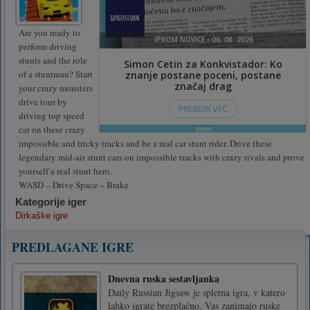
Are you ready to
perform driving
stunts and the role
of a stuntman? Start
your crazy monsters
drive tour by
driving top speed
car on these crazy
impossible and tricky tracks and be a real car stunt rider. Drive these
legendary mid-air stunt cars on impossible tracks with crazy rivals and prove
yourself a real stunt hero.
WASD – Drive Space – Brake
Kategorije iger
Dirkaške igre
PREDLAGANE IGRE
Dnevna ruska sestavljanka
Daily Russian Jigsaw je spletna igra, v katero
lahko igrate brezplačno. Vas zanimajo ruske