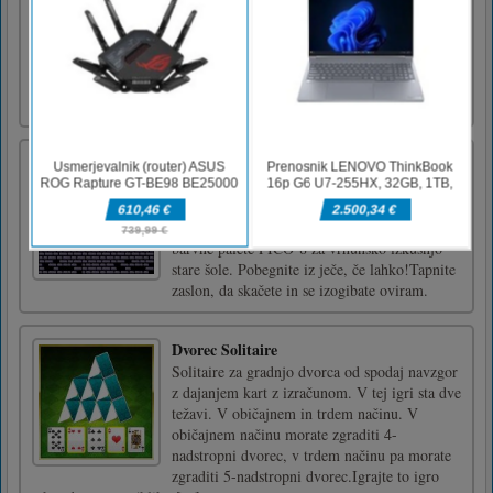
fliper igra s fantazijsko temo. Cilj igre je
doseči čim več točk streljanja na fliper in
zbiranja žog. V Fantasy Star Pinball 3D
obstaja veliko skrivnih scenarijev, ali jih boste
lahko odkrili?
Dungeon Fury
Dungeon Furry je akcijska retro platformna
igra z enim samim gumbom, ki temelji na
stopnjah, katere grafika prinaša najboljše iz
barvne palete PICO-8 za vrhunsko izkušnjo
stare šole. Pobegnite iz ječe, če lahko!Tapnite
zaslon, da skačete in se izogibate oviram.
Dvorec Solitaire
Solitaire za gradnjo dvorca od spodaj navzgor
z dajanjem kart z izračunom. V tej igri sta dve
težavi. V običajnem in trdem načinu. V
običajnem načinu morate zgraditi 4-
nadstropni dvorec, v trdem načinu pa morate
zgraditi 5-nadstropni dvorec.Igrajte to igro