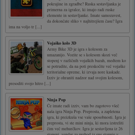
pokrajine in zgradbe? Ruska sestavljanka je
primerna za igralce, ki imajo radi ruske
elemente in sestavljanke. Imate samozavest,
da dokončate sliko v najhitrejšem času? Igra
ima na voljo tr [...]
Vojaško kolo 3D
Army Bike 3D je igra s kolesom za
umazanijo. Vozite se s kolesom skozi več
stopenj v različnih vojaških bazah, medtem ko
se potrudite, da na poti preskočite več vojaške
teritorialne opreme, ki izvaja nore kaskade.
Izziv je ohraniti nadzor nad svojim kolesom,
presoditi svojo hitro [...]
Ninja Pop
Če imate radi izziv, vam bo zagotovo všeč
naša igra Ninja Pop. Preprosta, a zapletena
igra, ki preizkuša vse vaše sposobnosti. Igra je
preprosta, vi ste mini ninja, ki mora izstreliti
čim več mehurčkov. Igra je sestavljena iz 26
stopenj, vendar za prehod iz ene stopnje v