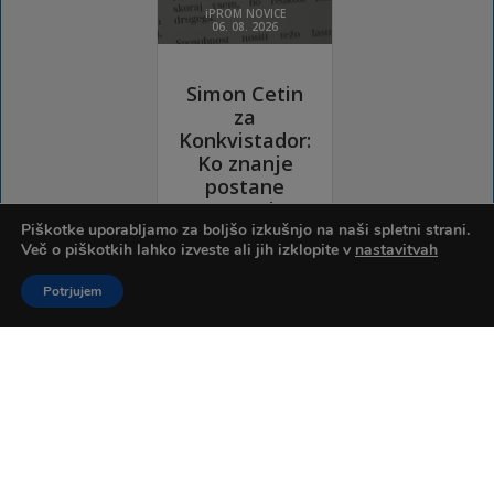
Piškotke uporabljamo za boljšo izkušnjo na naši spletni strani.
Več o piškotkih lahko izveste ali jih izklopite v
nastavitvah
Potrjujem