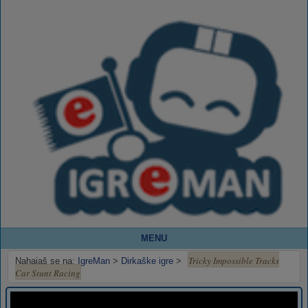
MENU
Tricky Impossible Tracks
Nahajaš se na:
IgreMan
>
Dirkaške igre
>
Car Stunt Racing