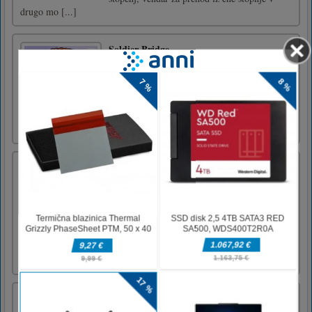
drugo mo [...]
Soldier Bridge
To make the transition, the hero will use a
solid stick as a temporary bridge. You have to
carefully adjust the length of the stick, it must
be perfectly accurate so that the fighter does
not fall into the abyss in the Soldier Bridge
game.Use mouse or touch the screen!
Police Chase: Thief Pursuit
Pripeljite nas na vrh z igranjem lovov in
občutite adrenalin dirkanja avtomobilov,
medtem ko policisti zasledujejo tatove.
Razbremeni dirkalno mrzlico z vročim
zasledovanjem tipa policija proti tatu. Ko vam
je dolgčas v avtu brez interneta in ne želite
prenehati z iskanjem sreče, [...]
Fantasy Star Pinball
Fantasy Star Pinball 3D je neverjetna arkadna