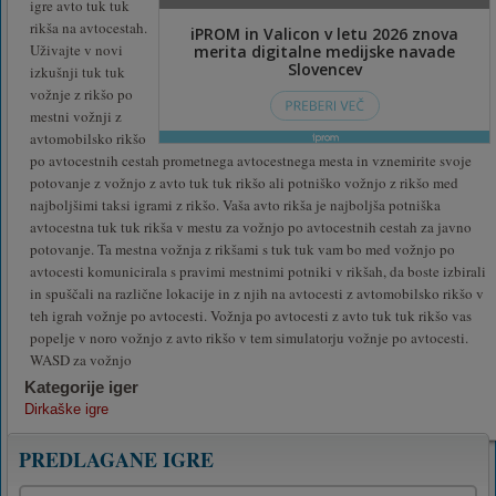
igre avto tuk tuk
rikša na avtocestah.
Uživajte v novi
izkušnji tuk tuk
vožnje z rikšo po
mestni vožnji z
avtomobilsko rikšo
po avtocestnih cestah prometnega avtocestnega mesta in vznemirite svoje
potovanje z vožnjo z avto tuk tuk rikšo ali potniško vožnjo z rikšo med
najboljšimi taksi igrami z rikšo. Vaša avto rikša je najboljša potniška
avtocestna tuk tuk rikša v mestu za vožnjo po avtocestnih cestah za javno
potovanje. Ta mestna vožnja z rikšami s tuk tuk vam bo med vožnjo po
avtocesti komunicirala s pravimi mestnimi potniki v rikšah, da boste izbirali
in spuščali na različne lokacije in z njih na avtocesti z avtomobilsko rikšo v
teh igrah vožnje po avtocesti. Vožnja po avtocesti z avto tuk tuk rikšo vas
popelje v noro vožnjo z avto rikšo v tem simulatorju vožnje po avtocesti.
WASD za vožnjo
Kategorije iger
Dirkaške igre
PREDLAGANE IGRE