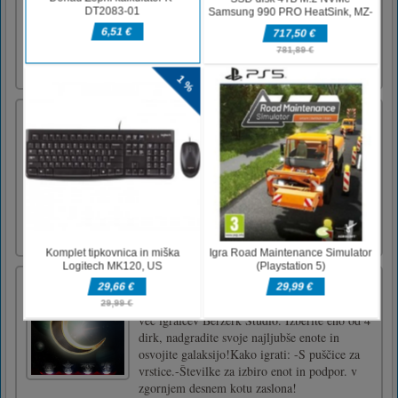
Minecraft Steve teči čez ovire v tej zabavni
platformski igri, zbirati kovance in doseči
ciljno črto. Kliknite, da ustvarite blok (jajce),
da vstanete in se izognete oviram. Zabavajte
se in se [...]
Pizza izziv
Ali so tukaj ljudje, ki obožujejo pico in je ne
želijo deliti? Poskusite zgrabiti različne pice,
ki pridejo na vašo mizo v vrstnem redu pred
vašim prijateljem v rezinah. Rezine morate
držati točno na sredini, da jih zgrabite. Tisti,
ki zgrabi 5 rezin na vsaki pici, zmaga. Lahko
s [...]
Conquerium
Najnovejša strateška igra v realnem času za
več igralcev Berzerk Studio. Izberite eno od 4
dirk, nadgradite svoje najljubše enote in
osvojite galaksijo!Kako igrati: -S puščice za
vrstice.-Številke za izbiro enot in podpor. v
zgornjem desnem kotu zaslona!