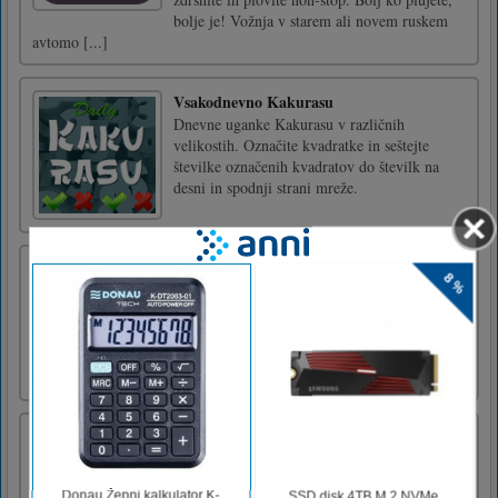
bolje je! Vožnja v starem ali novem ruskem
avtomo [...]
Vsakodnevno Kakurasu
Dnevne uganke Kakurasu v različnih
velikostih. Označite kvadratke in seštejte
številke označenih kvadratov do številk na
desni in spodnji strani mreže.
Znane slike 2
Kliknite / tapnite na vse razlike v Famous
Paintings 2.
Minecraft Lay Egg
Minecraft Lay Egg je zabavna spletna igra,
primerna za vse starosti. Tokrat morate kot