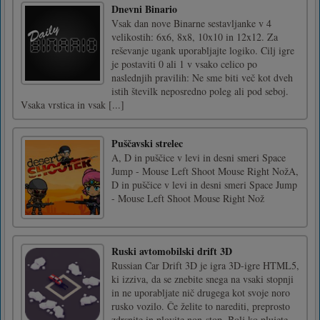
Dnevni Binario
Vsak dan nove Binarne sestavljanke v 4
velikostih: 6x6, 8x8, 10x10 in 12x12. Za
reševanje ugank uporabljajte logiko. Cilj igre
je postaviti 0 ali 1 v vsako celico po
naslednjih pravilih: Ne sme biti več kot dveh
istih številk neposredno poleg ali pod seboj.
Vsaka vrstica in vsak [...]
Puščavski strelec
A, D in puščice v levi in desni smeri Space
Jump - Mouse Left Shoot Mouse Right NožA,
D in puščice v levi in desni smeri Space Jump
- Mouse Left Shoot Mouse Right Nož
Ruski avtomobilski drift 3D
Russian Car Drift 3D je igra 3D-igre HTML5,
ki izziva, da se znebite snega na vsaki stopnji
in ne uporabljate nič drugega kot svoje noro
rusko vozilo. Če želite to narediti, preprosto
zdrsnite in plovite non-stop. Bolj ko plujete,