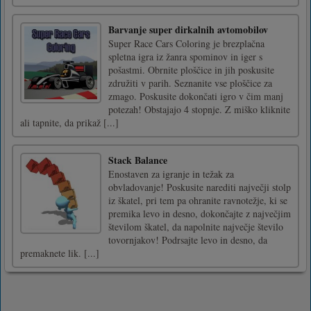
Barvanje super dirkalnih avtomobilov
Super Race Cars Coloring je brezplačna
spletna igra iz žanra spominov in iger s
pošastmi. Obrnite ploščice in jih poskusite
združiti v parih. Seznanite vse ploščice za
zmago. Poskusite dokončati igro v čim manj
potezah! Obstajajo 4 stopnje. Z miško kliknite
ali tapnite, da prikaž [...]
Stack Balance
Enostaven za igranje in težak za
obvladovanje! Poskusite narediti največji stolp
iz škatel, pri tem pa ohranite ravnotežje, ki se
premika levo in desno, dokončajte z največjim
številom škatel, da napolnite največje število
tovornjakov! Podrsajte levo in desno, da
premaknete lik. [...]